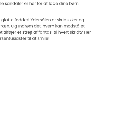
sse sandaler er her for at lade dine børn
 glatte fødder! Ydersålen er skridsikker og
erræn. Og indrøm det, hvem kan modstå et
lføjer et strejf af fantasi til hvert skridt? Her
sentusiaster til at smile!