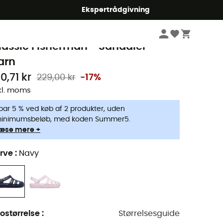
Ekspertrådgivning
Børn
Outdoorsko børn
Vandresandaler
rocs
lassic Fisherman - Sandaler -
arn
0,71 kr
229,00 kr
-17%
kl. moms
par 5 % ved køb af 2 produkter, uden
inimumsbeløb, med koden Summer5.
æse mere +
rve
:
Navy
ostørrelse
:
Størrelsesguide