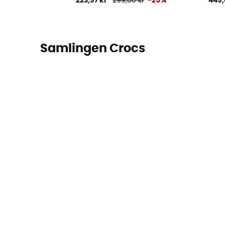
223,97 kr
299,00 kr
-25%
449,
Samlingen Crocs