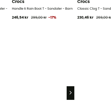
Crocs
Crocs
ler - Barn
Handle It Rain Boot T - Sandaler - Barn
Classic Clog T - Sand
246,54 kr
299,00 kr
-17%
230,46 kr
269,00 k