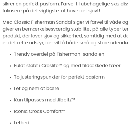
sikrer en perfekt pasform. Farvel til ubehagelige sko, di
fokusere på det vigtigste: at have det sjovt!
Med Classic Fisherman Sandal siger vi farvel til våde og
giver en bemærkelsesværdig stabilitet på alle typer t
produkt, der lover sjov og sikkerhed, samtidig med at det ti
er det rette udstyr, der vil få både små og store udendør
Trendy overdel på Fisherman-sandalen
Fuldt støbt i Croslite™ og med tildækkede tæer
To justeringspunkter for perfekt pasform
Let og nem at bære
Kan tilpasses med Jibbitz™
Iconic Crocs Comfort™
Lethed