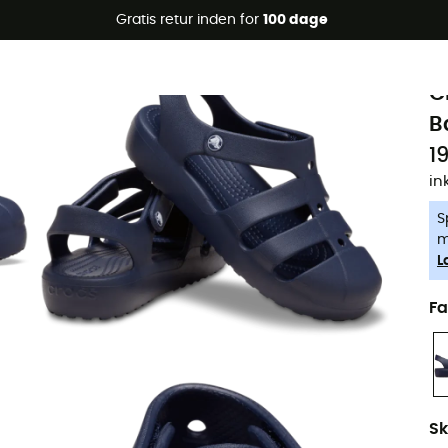
Gratis retur inden for
100 dage
-5% Extra - Kode Summer5
C
C
B
19
in
S
m
L
Fa
Sk