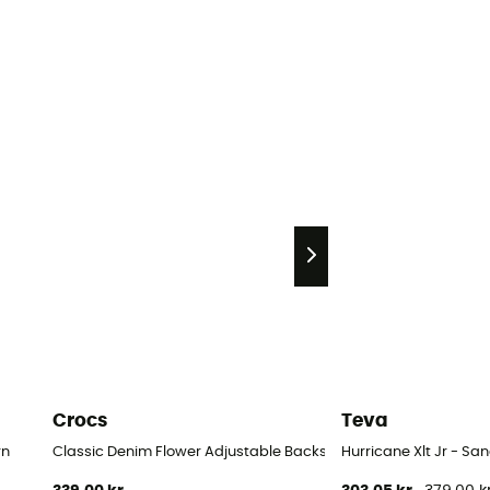
Crocs
Teva
rn
Classic Denim Flower Adjustable Backstrap Clog K - Sandaler 
Hurricane Xlt Jr - Sa