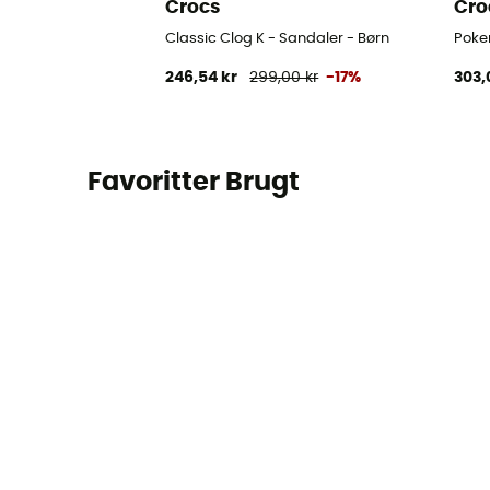
Crocs
Cro
Classic Clog K - Sandaler - Børn
Pokem
246,54 kr
299,00 kr
-17%
303,
Favoritter Brugt