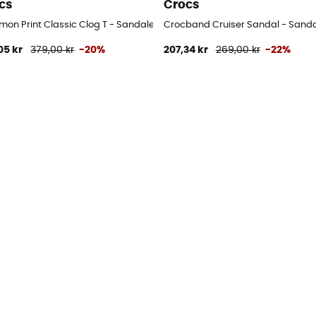
cs
Crocs
on Print Classic Clog T - Sandaler - Barn
Crocband Cruiser Sandal - Sanda
05 kr
379,00 kr
-20%
207,34 kr
269,00 kr
-22%