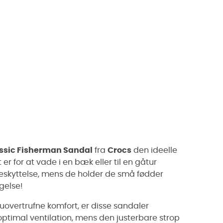
ssic Fisherman Sandal
fra
Crocs
den ideelle
r for at vade i en bæk eller til en gåtur
eskyttelse, mens de holder de små fødder
agelse!
g uovertrufne komfort, er disse sandaler
ptimal ventilation, mens den justerbare strop