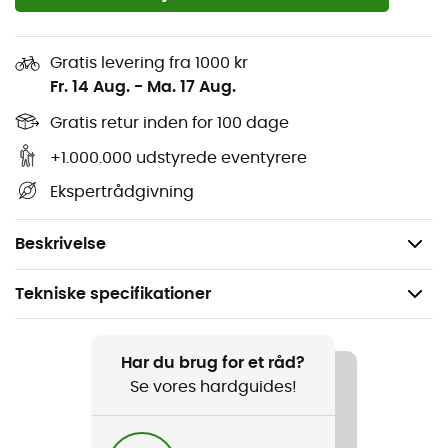
Stropfastgørelsesløkker
Unikke farver fra dagen
Gratis levering fra 1000 kr
Findes også i 30L
Fr. 14 Aug.
-
Ma. 17 Aug.
100 % overskudsnylon og -polyester
Gratis retur inden for 100 dage
+1.000.000 udstyrede eventyrere
26L (1587 kubiktommer)
Ekspertrådgivning
19 x 11 x 6 tommer (49 x 27 x 16 cm)
1 pund 9 ounces (710g)
Beskrivelse
Tekniske specifikationer
Anbefales til
Rejse / Det daglige liv
Har du brug for et råd?
Se vores hardguides!
Køn
Herre / Dame