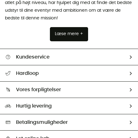
atlet på højt niveau, har hjulpet dig med at finde det bedste
udstyr til dine eventyr med ambitionen om at være de
bedste til denne mission!
Læse mere +
Kundeservice
FAQs & hjælp
Hardloop
Følge min pakke
Om os
Returnering & Tilbagebetaling
Vores forpligtelser
HardGuides
Størrelsesguide
Vores foraftryk
Our ambassadors
Hurtig levering
Second hand
HardGreen Udvalg
Betalingsmuligheder