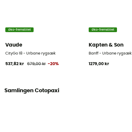
Rumindhold
26 L
Mål
Øko-fremstillet
Øko-fremstillet
49 x 27 x 16 cm
Vaude
Kapten & Son
Adgang til tasken
CityGo 18 - Urbane rygsæk
Banff - Urbane rygsæk
Top
537,82 kr
679,00 kr
-20%
1279,00 kr
Flaskeholder
Ja
Samlingen Cotopaxi