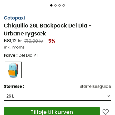
tablet beskytter dine enheder, mens de lynlåslukkede
lommer er ideelle til at holde dine tilbehør organiseret.
Denne rygsæk er ikke kun praktisk, den er også et ægte
Cotopaxi
koncentrat af holdbarhed og innovation, designet til
Chiquillo 26L Backpack Del Dia -
dem, der lever livet i fuld fart.
Urbane rygsæk
Med sin kapacitet på 26 liter tilbyder Chiquillo rigeligt
681,12 kr
719,00 kr
-5%
med
plads
til at transportere dagens nødvendigheder
inkl. moms
uden at tynge dig ned. Dens smarte og farverige design
Farve
:
Del Dia PT
minder dig om, at eventyret aldrig er langt væk, selv
midt i byen.
To lommer til vandflasker
Indvendige organisatorer
Størrelse
:
Størrelsesguide
Polstret lomme til 16" bærbar computer
Forlomme med lynlås og nøglering
Tilføje til kurven