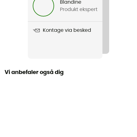
Blandine
Produkt ekspert
Vægt
710 g
Kontage via besked
Produkt
Chiquillo 26L Backpack Del Dia
Vandtæthed
Vandafvisende
Vi anbefaler også dig
Materiale
Polyester / Nylon
Label
Fair Trade Certified™ / Genanvendt
Rum til sovepose
Nej