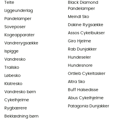
Telte
Black Diamond
Pandelamper
Liggeunderlag
Meindl Sko
Pandelamper
Dakine Rygsække
Soveposer
Assos Cykelbukser
Kogeapparater
Giro Hjelme
Vandrerygsække
Rab Dunjakker
Ispigge
Hundeseler
Vandresko
Hundesnore
Trailsko
Ortlieb Cykeltasker
Løbesko
Altra Sko
Klatresko
Buff Halsedisse
Vandresko børn
Abus Cykelhjelme
Cykelhjelme
Patagonia Dunjakker
Rygbærere
Beklædning børn