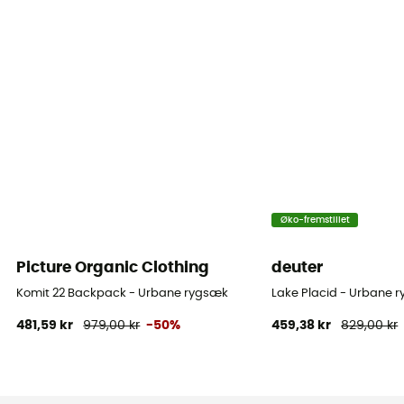
Øko-fremstillet
Picture Organic Clothing
deuter
Komit 22 Backpack - Urbane rygsæk
Lake Placid - Urbane 
481,59 kr
979,00 kr
-50%
459,38 kr
829,00 kr