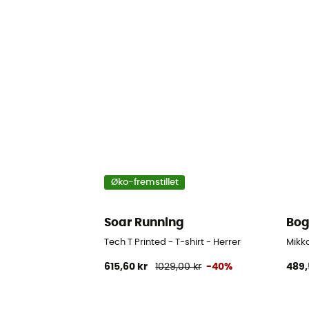
Øko-fremstillet
Soar Running
Bog
Tech T Printed - T-shirt - Herrer
Mikka
615,60 kr
1029,00 kr
-40%
489,