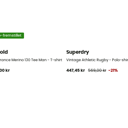
-fremstillet
old
Superdry
ance Merino 130 Tee Man - T-shirt - Herrer
Vintage Athletic Rugby - Polo-shir
00 kr
447,45 kr
569,00 kr
-21%