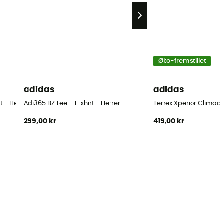
Øko-fremstillet
adidas
adidas
t - Herrer
Adi365 BZ Tee - T-shirt - Herrer
Terrex Xperior Climac
299,00 kr
419,00 kr