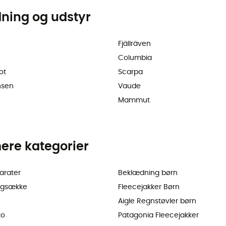
dning og udstyr
Fjällräven
Columbia
ot
Scarpa
nsen
Vaude
Mammut
ere kategorier
arater
Beklædning børn
ygsække
Fleecejakker Børn
Aigle Regnstøvler børn
ko
Patagonia Fleecejakker