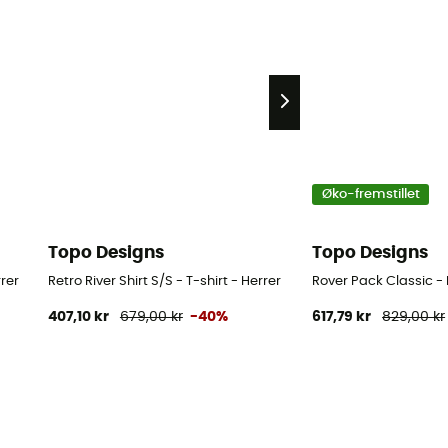
Øko-fremstillet
Topo Designs
Topo Designs
rer
Retro River Shirt S/S - T-shirt - Herrer
Rover Pack Classic 
407,10 kr
679,00 kr
-40%
617,79 kr
829,00 kr