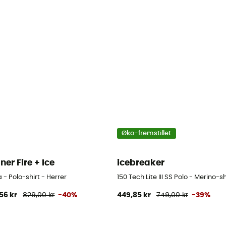
Øko-fremstillet
ner Fire + Ice
icebreaker
 - Polo-shirt - Herrer
150 Tech Lite III SS Polo - Merino-sh
56 kr
829,00 kr
-40%
449,85 kr
749,00 kr
-39%