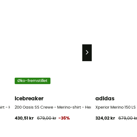
Øko-fremstillet
icebreaker
adidas
irt - Herrer
200 Oasis SS Crewe - Merino-shirt - Herrer
Xperior Merino 150 LS 
430,51 kr
679,00 kr
-36%
324,02 kr
679,00 k