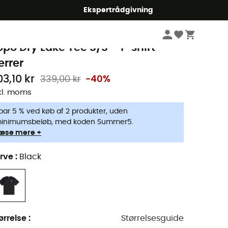
Ekspertrådgivning
Herrer
Beklædning herrer
T-shirts herrer
opo Designs
opo Dry Lake Tee S/S - T-shirt -
errer
03,10 kr
339,00 kr
-40%
kl. moms
par 5 % ved køb af 2 produkter, uden
inimumsbeløb, med koden Summer5.
æse mere +
rve
:
Black
ørrelse
:
Størrelsesguide