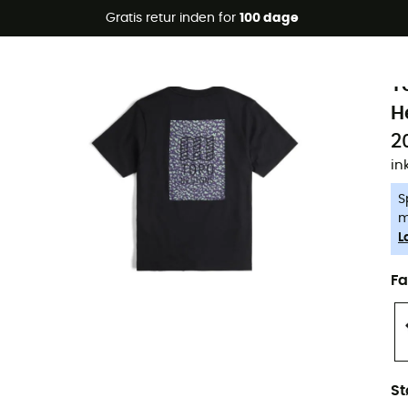
Gratis retur inden for
100 dage
-5% Extra - Kode Summer5
T
T
H
2
in
S
m
L
Fa
St