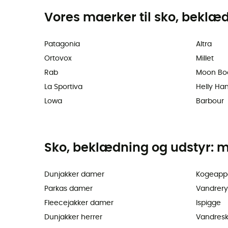
Vores maerker til sko, beklæ
Patagonia
Altra
Ortovox
Millet
Rab
Moon Bo
La Sportiva
Helly Ha
Lowa
Barbour
Sko, beklædning og udstyr: m
Dunjakker damer
Kogeapp
Parkas damer
Vandrer
Fleecejakker damer
Ispigge
Dunjakker herrer
Vandres