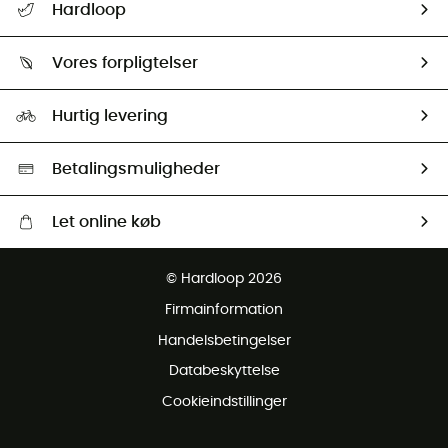
Hardloop
Følge min pakke
Om os
Returnering & Tilbagebetaling
Vores forpligtelser
HardGuides
Størrelsesguide
Vores foraftryk
Our ambassadors
Hurtig levering
Second hand
HardGreen Udvalg
Betalingsmuligheder
Let online køb
Gratis levering fra 1000 kr
© Hardloop 2026
Gratis retur inden for 100 dage
Firmainformation
Gratis Kundeservice
Handelsbetingelser
Databeskyttelse
Cookieindstillinger