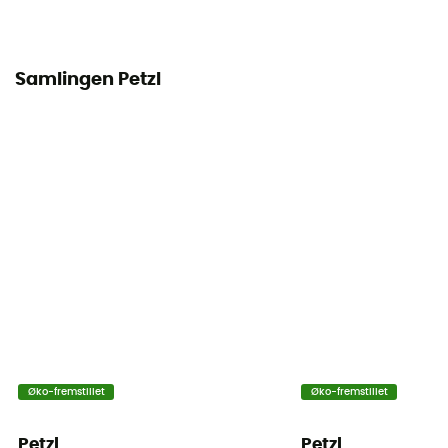
Brugsanvisning
Se indlægssedlen
Samlingen Petzl
Overensstemmelseserklæring
Se overensstemmelseserklæringen
Personligt beskyttelsesudstyr
PPE - Category 3
Stor Akse Modstand
27 kN
Låsesystem
Screw-Lock
Øko-fremstillet
Øko-fremstillet
Petzl
Petzl