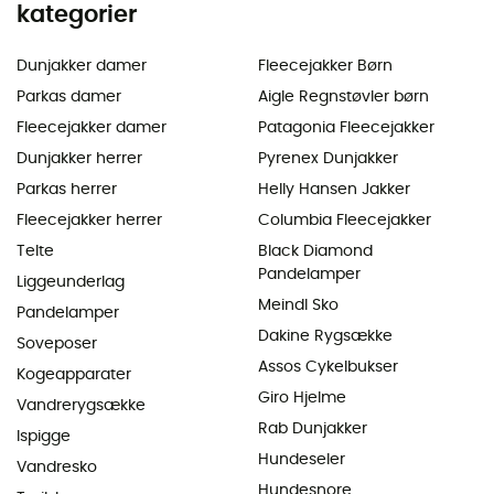
kategorier
Dunjakker damer
Fleecejakker Børn
Parkas damer
Aigle Regnstøvler børn
Fleecejakker damer
Patagonia Fleecejakker
Dunjakker herrer
Pyrenex Dunjakker
Parkas herrer
Helly Hansen Jakker
Fleecejakker herrer
Columbia Fleecejakker
Telte
Black Diamond
Pandelamper
Liggeunderlag
Meindl Sko
Pandelamper
Dakine Rygsække
Soveposer
Assos Cykelbukser
Kogeapparater
Giro Hjelme
Vandrerygsække
Rab Dunjakker
Ispigge
Hundeseler
Vandresko
Hundesnore