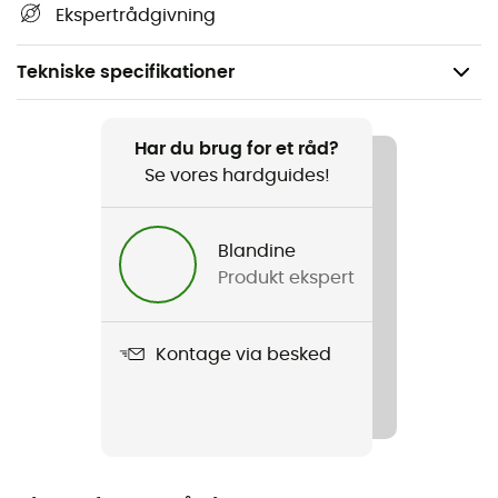
Ekspertrådgivning
Tekniske specifikationer
Anbefales til
Klatring
Har du brug for et råd?
Se vores hardguides!
Vægt
70g
Blandine
Produkt ekspert
Produkt
Am'D Screw Lock
Kontage via besked
Norm
CE-standard
Producentens garanti
3 år