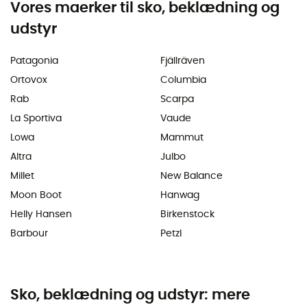
Vores maerker til sko, beklædning og
udstyr
Patagonia
Fjällräven
Ortovox
Columbia
Rab
Scarpa
La Sportiva
Vaude
Lowa
Mammut
Altra
Julbo
Millet
New Balance
Moon Boot
Hanwag
Helly Hansen
Birkenstock
Barbour
Petzl
Sko, beklædning og udstyr: mere