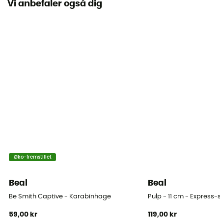
Vi anbefaler også dig
Label
Europæisk oprindelsesgaranti
Styrke med finger lukket
27 kN
Lille akse modstand
8 kN
Styrke med finger åben
7 kN
Åbning til finger
Øko-fremstillet
25 mm
Beal
Beal
Diameter af åbningen
Be Smith Captive - Karabinhage
Pulp - 11 cm - Express
25 mm
59,00 kr
119,00 kr