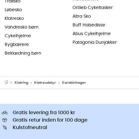
Trailsko
Ortlieb Cykeltasker
Løbesko
Altra Sko
Klatresko
Buff Halsedisse
Vandresko børn
Abus Cykelhjelme
Cykelhjelme
Patagonia Dunjakker
Rygbærere
Beklædning børn
Klatring
Klatreudstyr
Karabinhager
Gratis levering fra 1000 kr
Gratis retur inden for 100 dage
Kulstofneutral