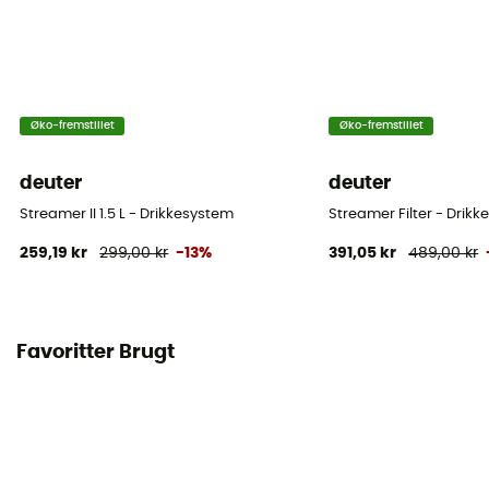
Øko-fremstillet
Øko-fremstillet
deuter
deuter
Streamer II 1.5 L - Drikkesystem
Streamer Filter - Drik
259,19 kr
299,00 kr
-13%
391,05 kr
489,00 kr
Favoritter Brugt