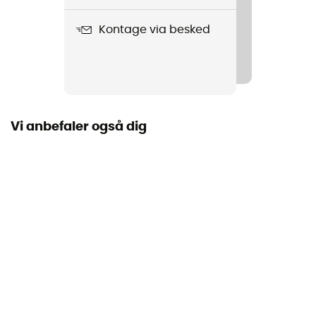
130 g
Kontage via besked
Produkt
Streamer II 2.0 L
Label
PFC-Free
Vi anbefaler også dig