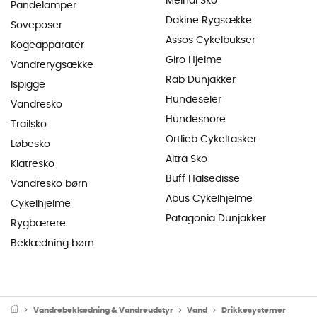
Meindl Sko
Pandelamper
Dakine Rygsække
Soveposer
Assos Cykelbukser
Kogeapparater
Giro Hjelme
Vandrerygsække
Rab Dunjakker
Ispigge
Hundeseler
Vandresko
Hundesnore
Trailsko
Ortlieb Cykeltasker
Løbesko
Altra Sko
Klatresko
Buff Halsedisse
Vandresko børn
Abus Cykelhjelme
Cykelhjelme
Patagonia Dunjakker
Rygbærere
Beklædning børn
Vandrebeklædning & Vandreudstyr
Vand
Drikkesystemer