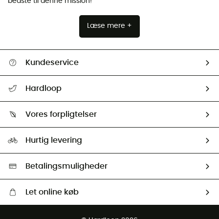
bedste til denne mission!
Læse mere +
Kundeservice
FAQs & hjælp
Hardloop
Følge min pakke
Om os
Returnering & Tilbagebetaling
Vores forpligtelser
HardGuides
Størrelsesguide
Vores foraftryk
Our ambassadors
Hurtig levering
Second hand
HardGreen Udvalg
Betalingsmuligheder
Let online køb
Gratis levering fra 1000 kr