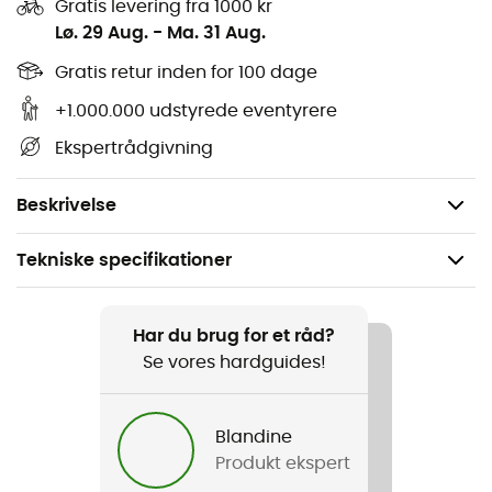
Gratis levering fra 1000 kr
Designet
uden PFAS og BPA
, er Streamer II skånsom
Lø. 29 Aug.
-
Ma. 31 Aug.
mod planeten samtidig med at den passer på dit
helbred. Let som en fjer, bliver den glemt, når den først er
Gratis retur inden for 100 dage
på plads, så du kan fokusere på det væsentlige: din
+1.000.000 udstyrede eventyrere
brændende passion for det store udendørs.
Ekspertrådgivning
Dimensioner: 35 x 170 x 2 cm
Volumen: 2 L
Beskrivelse
Tekniske specifikationer
Anbefales til
Vandreture / Trekking
Har du brug for et råd?
Se vores hardguides!
Køn
Herre / Dame
Blandine
Produkt ekspert
Vægt