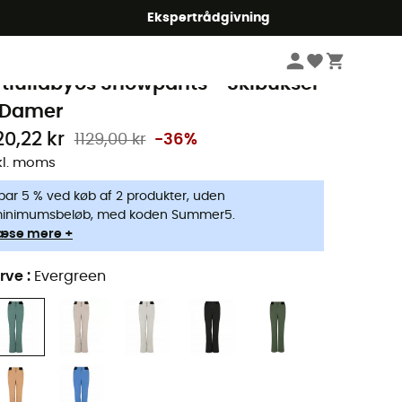
Ekspertrådgivning
Damer
Beklædning damer
Bukser Damer
Skibukser damer
rotest
rtlullabyos Snowpants - Skibukser
 Damer
20,22 kr
1129,00 kr
-36%
kl. moms
par 5 % ved køb af 2 produkter, uden
inimumsbeløb, med koden Summer5.
æse mere +
rve
:
Evergreen