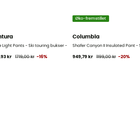
Øko-fremstillet
tura
Columbia
 Light Pants - Ski touring bukser - Damer
Shafer Canyon II Insulated Pant -
,93 kr
1719,00 kr
-16%
949,79 kr
1199,00 kr
-20%