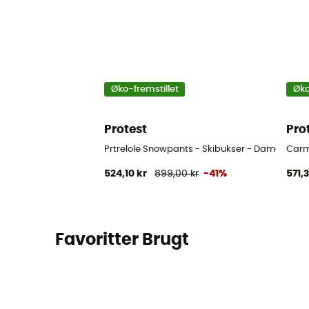
Øko-fremstillet
Øko
Protest
Pro
Prtrelole Snowpants - Skibukser - Damer
Carm
524,10 kr
899,00 kr
-41%
571,3
Favoritter Brugt