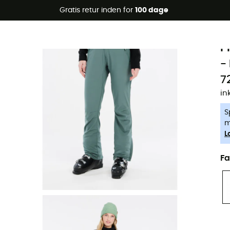
Gratis retur inden for
100 dage
-5% Extra - Kode Summer5
P
Øko-fremstillet
P
-
7
in
S
m
L
Fa