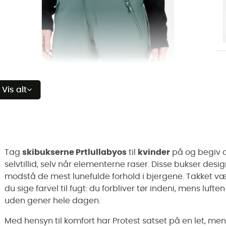
Vis alt
Tag
skibukserne Prtlullabyos
til
kvinder
på og begiv d
selvtillid, selv når elementerne raser. Disse bukser desi
modstå de mest lunefulde forhold i bjergene. Takket v
du sige farvel til fugt: du forbliver tør indeni, mens luften 
uden gener hele dagen.
Med hensyn til komfort har Protest satset på en let, men