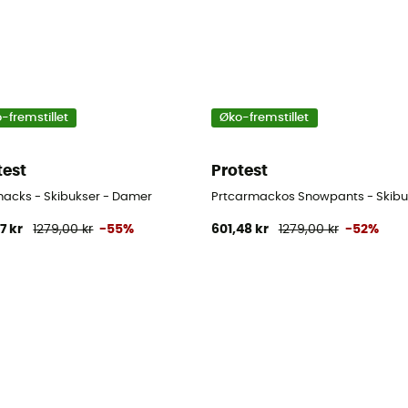
-fremstillet
Øko-fremstillet
test
Protest
acks - Skibukser - Damer
Prtcarmackos Snowpants - Skibu
7 kr
1279,00 kr
-55%
601,48 kr
1279,00 kr
-52%