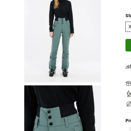
St
Pr