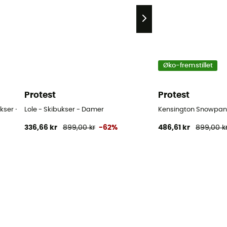
Øko-fremstillet
Protest
Protest
kser - Damer
Lole - Skibukser - Damer
Kensington Snowpant
336,66 kr
899,00 kr
-62%
486,61 kr
899,00 k