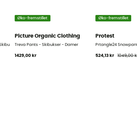
Øko-fremstillet
Øko-fremstillet
Picture Organic Clothing
Protest
 Skibukser - Damer
Treva Pants - Skibukser - Damer
Prtangle24 Snowpant
1429,00 kr
524,13 kr
1049,00 k