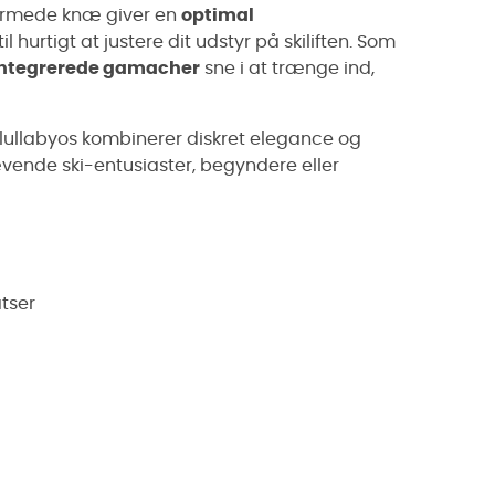
formede knæ giver en
optimal
til hurtigt at justere dit udstyr på skiliften. Som
integrerede gamacher
sne i at trænge ind,
Prtlullabyos kombinerer diskret elegance og
rævende ski-entusiaster, begyndere eller
tser