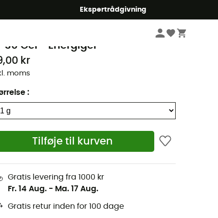
Ekspertrådgivning
Sportsernæring
Energigeleer & -drops
recision Fuel & Hydration
F 30 Gel - Energigel
9,00 kr
kl. moms
ørrelse
:
Tilføje til kurven
Gratis levering fra 1000 kr
Fr. 14 Aug.
-
Ma. 17 Aug.
Gratis retur inden for 100 dage