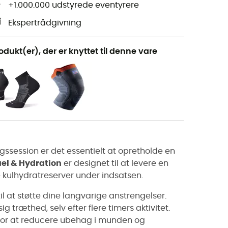
+1.000.000 udstyrede eventyrere
Ekspertrådgivning
odukt(er), der er knyttet til denne vare
ngssession er det essentielt at opretholde en
uel & Hydration
er designet til at levere en
ne kulhydratreserver under indsatsen.
il at støtte dine langvarige anstrengelser.
ræthed, selv efter flere timers aktivitet.
t for at reducere ubehag i munden og