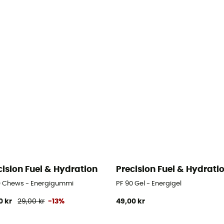
cision Fuel & Hydration
Precision Fuel & Hydrati
0 Chews - Energigummi
PF 90 Gel - Energigel
0 kr
29,00 kr
-13%
49,00 kr