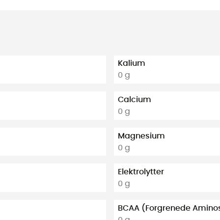
Kalium
0 g
Calcium
0 g
Magnesium
0 g
Elektrolytter
0 g
BCAA (Forgrenede Aminos
0 g