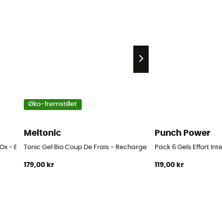
Øko-fremstillet
Meltonic
Punch Power
Ox - Energigel
Tonic Gel Bio Coup De Frais - Recharge Eco - Energigel
Pack 6 Gels Effort Int
179,00 kr
119,00 kr