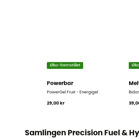
Øko-fremstillet
Øko
Powerbar
Mel
PowerGel Fruit - Energigel
Bidon
29,00 kr
39,0
Samlingen Precision Fuel & H