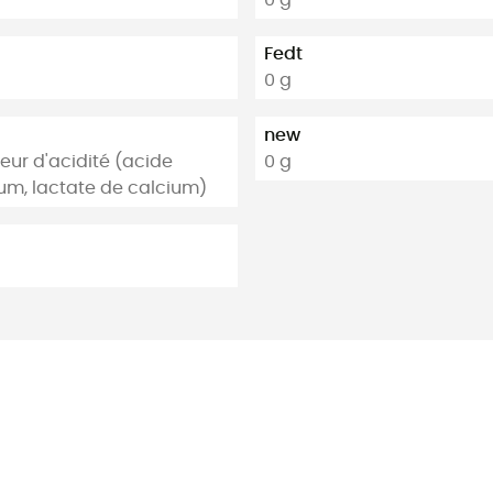
Fedt
0 g
new
teur d'acidité (acide
0 g
ium, lactate de calcium)