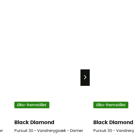
Øko-fremstillet
Øko-fremstillet
Black Diamond
Black Diamond
er
Pursuit 30 - Vandrerygsæk - Damer
Pursuit 30 - Vandrer