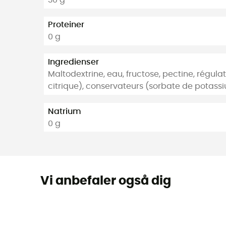
Proteiner
0 g
Ingredienser
Maltodextrine, eau, fructose, pectine, régula
citrique), conservateurs (sorbate de potass
Natrium
0 g
Vi anbefaler også dig