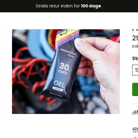
Gratis retur inden for
100 dage
P
P
2
in
St