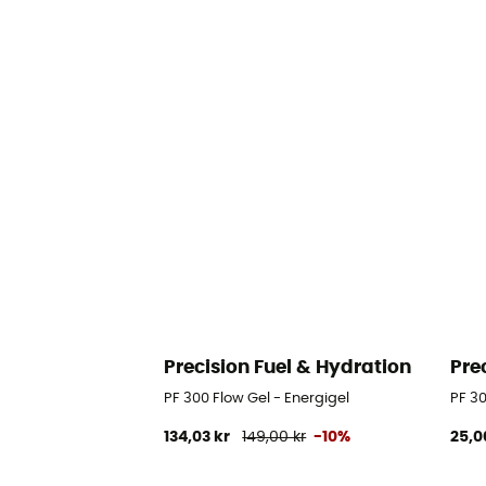
Precision Fuel & Hydration
Pre
PF 300 Flow Gel - Energigel
PF 3
134,03 kr
149,00 kr
-10%
25,0