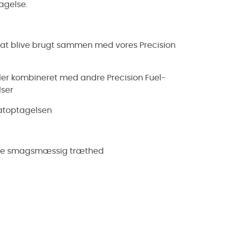
tagelse.
til at blive brugt sammen med vores Precision
ller kombineret med andre Precision Fuel-
lser
dratoptagelsen
ucere smagsmæssig træthed