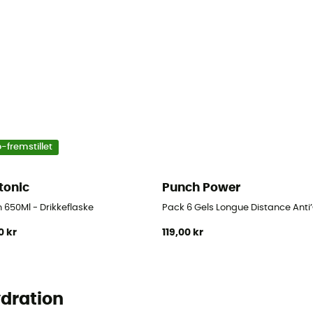
-fremstillet
tonic
Punch Power
 650Ml - Drikkeflaske
Pack 6 Gels Longue Distance Anti’
0 kr
119,00 kr
ydration