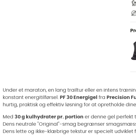
Pr
Under et maraton, en lang trailtur eller en intens træni
konstant energitilførsel.
PF 30 Energigel
fra
Precision F
hurtig, praktisk og effektiv løsning for at opretholde di
Med
30 g kulhydrater pr. portion
er denne gel perfekt t
Dens neutrale "Original"-smag begrænser smagsmæssig t
Dens lette og ikke-klæbrige tekstur er specielt udvikle