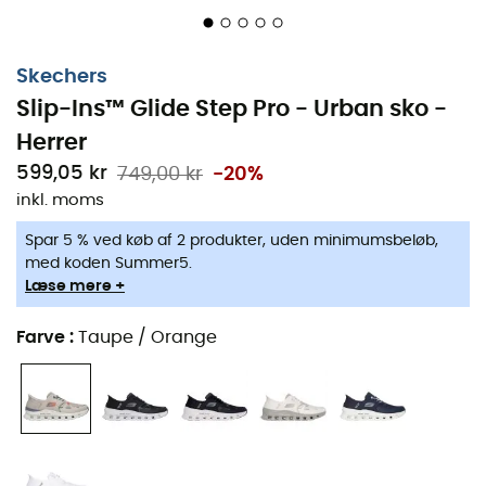
Skechers
Slip-Ins™ Glide Step Pro - Urban sko -
Herrer
599,05 kr
749,00 kr
-20%
inkl. moms
Spar 5 % ved køb af 2 produkter, uden minimumsbeløb,
med koden Summer5.
Læse mere +
Oplev den ultimative komfort med
Skechers Slip-Ins™
Farve
:
Taupe / Orange
Glide Step Pro
herresko
. Designet til at give dig
ubesværet lethed, integrerer denne innovative sko den
eksklusive
Heel Pillow™
-teknologi for perfekt støtte.
Dens mesh-overdel, forstærket med termofusible
syntetisk materiale, sikrer stor fleksibilitet, mens