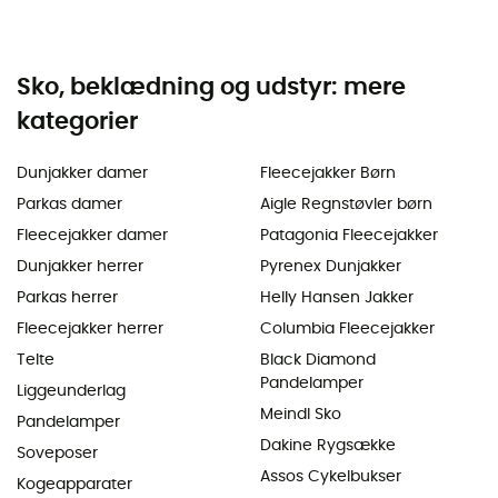
Sko, beklædning og udstyr: mere
kategorier
Dunjakker damer
Fleecejakker Børn
Parkas damer
Aigle Regnstøvler børn
Fleecejakker damer
Patagonia Fleecejakker
Dunjakker herrer
Pyrenex Dunjakker
Parkas herrer
Helly Hansen Jakker
Fleecejakker herrer
Columbia Fleecejakker
Telte
Black Diamond
Pandelamper
Liggeunderlag
Meindl Sko
Pandelamper
Dakine Rygsække
Soveposer
Assos Cykelbukser
Kogeapparater