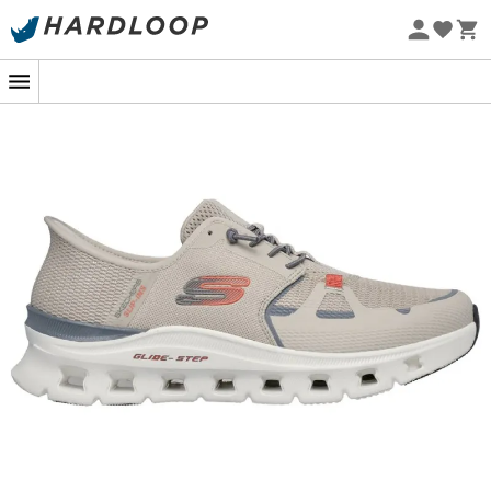
-5% Extra - Kode Summer5
Øko-fremstillet