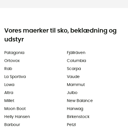
Vores maerker til sko, beklædning og
udstyr
Patagonia
Fjällräven
Ortovox
Columbia
Rab
Scarpa
La Sportiva
Vaude
Lowa
Mammut
Altra
Julbo
Millet
New Balance
Moon Boot
Hanwag
Helly Hansen
Birkenstock
Barbour
Petzl