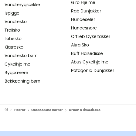
Giro Hjelme
Vandrerygsække
Rab Dunjakker
Ispigge
Hundeseler
Vandresko
Hundesnore
Trailsko
Ortlieb Cykeltasker
Løbesko
Altra Sko
Klatresko
Buff Halsedisse
Vandresko børn
Abus Cykelhjelme
Cykelhjelme
Patagonia Dunjakker
Rygbærere
Beklædning børn
Herrer
Outdoorsko herrer
Urban & livsstil sko