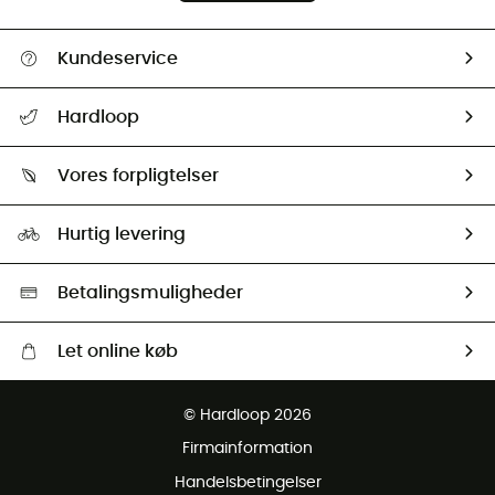
Kundeservice
FAQs & hjælp
Hardloop
Følge min pakke
Om os
Returnering & Tilbagebetaling
Vores forpligtelser
HardGuides
Størrelsesguide
Vores foraftryk
Our ambassadors
Hurtig levering
Second hand
HardGreen Udvalg
Betalingsmuligheder
Let online køb
Gratis levering fra 1000 kr
© Hardloop 2026
Gratis retur inden for 100 dage
Firmainformation
Gratis Kundeservice
Handelsbetingelser