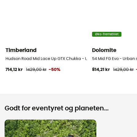
Øko-fremstillet
Timberland
Dolomite
Hudson Road Mid Lace Up GTX Chukka - Urban sko - Herrer
54 Mid FG Evo - Urban 
714,12 kr
1429,00 kr
-50%
814,21 kr
1429,00 kr
Godt for eventyret og planeten...