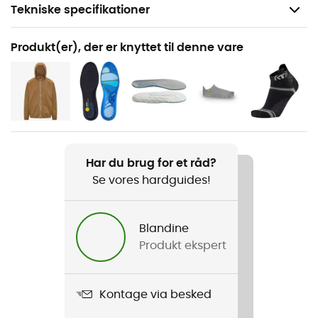
Tekniske specifikationer
Anbefales til
Produkt(er), der er knyttet til denne vare
Det daglige liv
Køn
Herre
Produkt
Slip-Ins™ Glide Step Pro
Har du brug for et råd?
Se vores hardguides!
Mellemsål
Skum
Blandine
Produkt ekspert
Ydersål
Caoutchouc
Kontage via besked
Skafthøjde
Lavt skaft