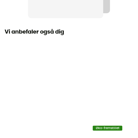
Label
Vegan
Vi anbefaler også dig
Lukkesystem
Snører
Skaftmateriale
Textile
Øko-fremstillet