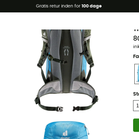
Gratis retur inden for
100 dage
Øko-fremstillet
d
T
8
in
Fa
St