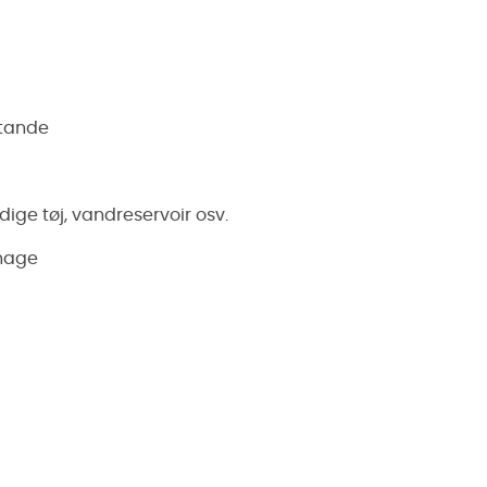
stande
ige tøj, vandreservoir osv.
nhage