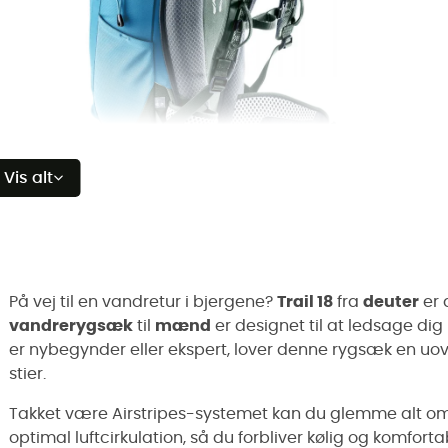
Vis alt
På vej til en vandretur i bjergene?
Trail 18
fra
deuter
er 
vandrerygsæk
til
mænd
er designet til at ledsage di
er nybegynder eller ekspert, lover denne rygsæk en uo
stier.
Takket være Airstripes-systemet kan du glemme alt om
optimal luftcirkulation, så du forbliver kølig og komfort