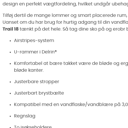
design en perfekt vægtfordeling, hvilket undgår ubeha
Tilføj dertil de mange lommer og smart placerede rum, og
Uanset om du har brug for hurtig adgang til din vandflas
Trail 18
tænkt på det hele. Så tag dine sko på og erobr
Airstripes-system
U-rammer i Delrin®
Komfortabel at bære takket være de bløde og erg
bløde kanter.
Justerbare stropper
Justerbart brystbælte
Kompatibel med en vandflaske/vandblære på 3,0 
Regnslag
To isøkseholdere