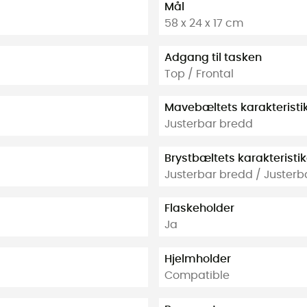
Mål
58 x 24 x 17 cm
Adgang til tasken
Top / Frontal
Mavebæltets karakteristi
Justerbar bredd
Brystbæltets karakteristi
Justerbar bredd / Justerb
Flaskeholder
Ja
Hjelmholder
Compatible