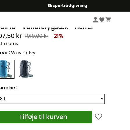
Ekspertrådgivning
Vandrebeklædning & Vandreudstyr
Vandrerygsække
euter
rail 18 - Vandrerygsæk - Herrer
07,50 kr
1019,00 kr
-21%
kl. moms
rve
:
Wave / Ivy
ørrelse
:
Tilføje til kurven