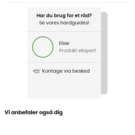
Anbefales til
Vandreture / Trekking / Det daglige liv
Har du brug for et råd?
Se vores hardguides!
Køn
Herre
Elise
Produkt ekspert
Produkt
Utilizer Polo
Kontage via besked
Anvendt teknologi
Omni-Wick™
Stretch
Nej
Vi anbefaler også dig
Snit
Standard