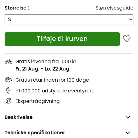
Størrelse
:
Størrelsesguide
Utilizer Polo
til
mænd
fra
Columbia
er specielt designet
Tilføje til kurven
til eventyrlystne friluftsentusiaster. Dens design
integrerer avanceret
Omni-Wick
teknologi for at
hjælpe dig med at holde dig kølig og tør under intense
Gratis levering fra 1000 kr
aktiviteter. Stoffet transporterer hurtigt fugt væk, hvilket
Fr. 21 Aug.
-
Lø. 22 Aug.
giver dig en frisk følelse hele tiden. Uanset om du
begiver dig ud på en vandretur gennem skoven eller
Gratis retur inden for 100 dage
klatrer på klippevægge, med
Utilizer Polo
fra
Columbia
+1.000.000 udstyrede eventyrere
kan du fokusere fuldt ud på dit eventyr!
Ekspertrådgivning
Omni-Wick™
Materialer: 100% polyester
Beskrivelse
Tekniske specifikationer