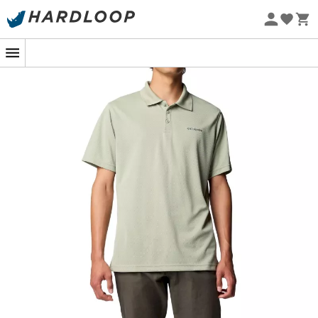
-5% Extra - Kode Summer5
Øko-fremstillet