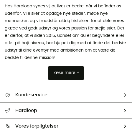
Hos Hardloop synes vi, at livet er bedre, når vi befinder os
udenfor. Vi elsker at opdage nye steder, møde nye
mennesker, og vi modstår aldrig fristelsen for at dele vores
glæde ved godt udstyr og vores passion for stejle stier. Det
er derfor, at vi siden 2015, uanset om du er begyndere eller
atlet på højt niveau, har hjulpet dig med at finde det bedste
udstyr til dine eventyr med ambitionen om at være de
bedste til denne mission!
Læse mere +
Kundeservice
FAQs & hjælp
Hardloop
Følge min pakke
Om os
Returnering & Tilbagebetaling
Vores forpligtelser
HardGuides