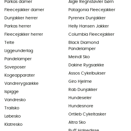
Parkas damer
Aigle Regnstøvler børn
Fleecejakker damer
Patagonia Fleecejakker
Dunjakker herrer
Pyrenex Dunjakker
Parkas herrer
Helly Hansen Jakker
Fleecejakker herrer
Columbia Fleecejakker
Telte
Black Diamond
Pandelamper
Liggeunderlag
Meindl Sko
Pandelamper
Dakine Rygsække
Soveposer
Assos Cykelbukser
Kogeapparater
Giro Hjelme
Vandrerygsække
Rab Dunjakker
Ispigge
Hundeseler
Vandresko
Hundesnore
Trailsko
Ortlieb Cykeltasker
Løbesko
Altra Sko
Klatresko
Buff Halsedisse