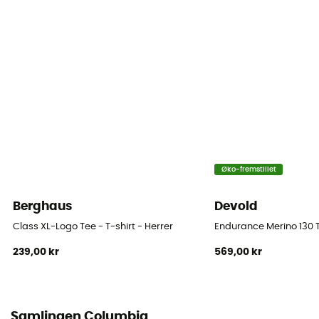
Label
Bluesign
Termisk beskyttelse
Nej
Ærmer
Korte
Materialer
Øko-fremstillet
100% polyester
Berghaus
Devold
Reflekterende elementer
Class XL-Logo Tee - T-shirt - Herrer
Endurance Merino 130 T
Nej
239,00 kr
569,00 kr
Breathable
Nej
Samlingen Columbia