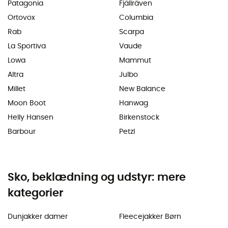
Patagonia
Fjällräven
Ortovox
Columbia
Rab
Scarpa
La Sportiva
Vaude
Lowa
Mammut
Altra
Julbo
Millet
New Balance
Moon Boot
Hanwag
Helly Hansen
Birkenstock
Barbour
Petzl
Sko, beklædning og udstyr: mere
kategorier
Dunjakker damer
Fleecejakker Børn