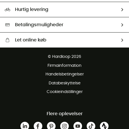
Størrelsesguide
Vores foraftryk
Our ambassadors
Hurtig levering
Second hand
HardGreen Udvalg
Betalingsmuligheder
Let online køb
Gratis levering fra 1000 kr
© Hardloop 2026
Gratis retur inden for 100 dage
Firmainformation
Gratis Kundeservice
Handelsbetingelser
Databeskyttelse
Cookieindstillinger
Flere oplevelser