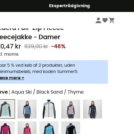
Ekspertrådgivning
Damer
Jakker damer
Fleecejakker damer
arpos
edera Full-Zip Fleece -
leecejakke - Damer
10,47 kr
939,00 kr
-46%
kl. moms
par 5 % ved køb af 2 produkter, uden
inimumsbeløb, med koden Summer5.
æse mere +
rve
:
Aqua Ski / Black Sand / Thyme