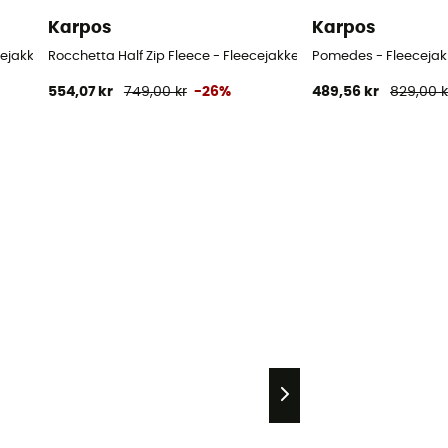
Karpos
Karpos
ecejakke - Damer
Rocchetta Half Zip Fleece - Fleecejakke - Damer
Pomedes - Fleeceja
554,07 kr
749,00 kr
-26%
489,56 kr
829,00 k