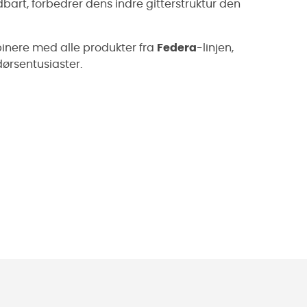
art, forbedrer dens indre gitterstruktur den
binere med alle produkter fra
Federa
-linjen,
ørsentusiaster.