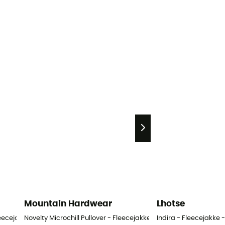
Mountain Hardwear
Lhotse
leecejakke - Damer
Novelty Microchill Pullover - Fleecejakke - Damer
Indira - Fleecejakke