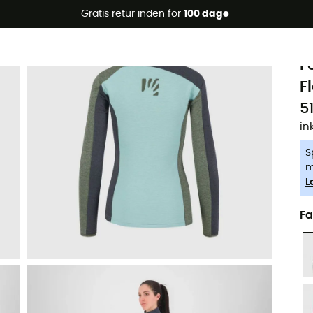
Gratis retur inden for
100 dage
-5% Extra - Kode Summer5
K
F
F
5
in
S
m
L
Fa