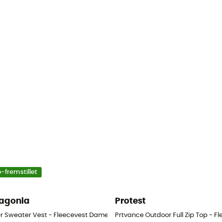
-fremstillet
agonia
Protest
er Sweater Vest - Fleecevest Damer
Prtvance Outdoor Full Zip Top - F