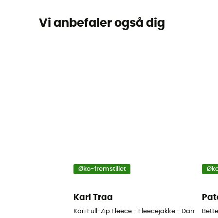
Vi anbefaler også dig
Øko-fremstillet
Øko
Kari Traa
Pat
Kari Full-Zip Fleece - Fleecejakke - Damer
Bett