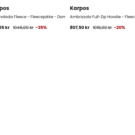
pos
Karpos
olada Fleece - Fleecejakke - Damer
Ambrizzola Full-Zip Hoodie - Fle
55 kr
1049,00 kr
-35%
807,50 kr
1019,00 kr
-20%