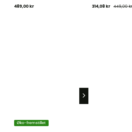
489,00 kr
314,08 kr
449,00 k
Øko-fremstillet