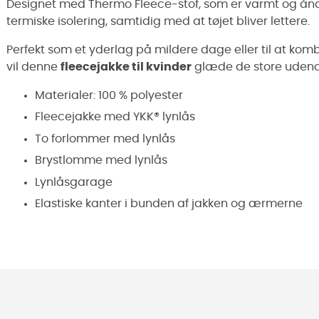
Designet med Thermo Fleece-stof, som er varmt og åndb
termiske isolering, samtidig med at tøjet bliver lettere.
Perfekt som et yderlag på mildere dage eller til at kom
vil denne
fleecejakke til kvinder
glæde de store udend
Materialer: 100 % polyester
Fleecejakke med YKK® lynlås
To forlommer med lynlås
Brystlomme med lynlås
Lynlåsgarage
Elastiske kanter i bunden af jakken og ærmerne