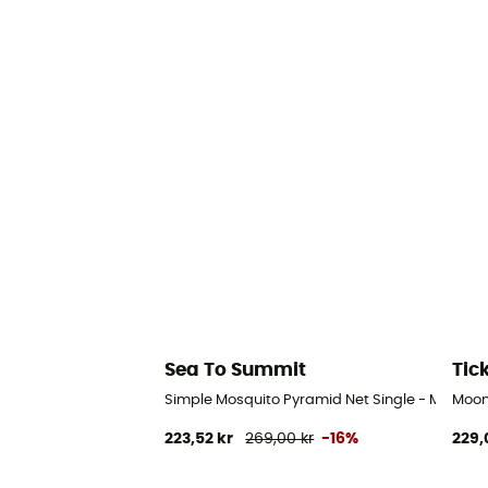
Sea To Summit
Tic
Simple Mosquito Pyramid Net Single - Myggen
Moon
223,52 kr
269,00 kr
-16%
229,