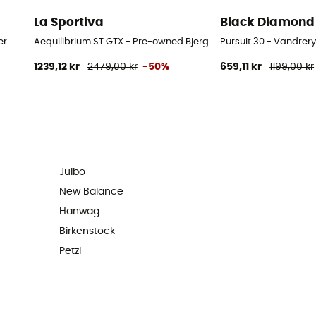
La Sportiva
Black Diamond
er
Aequilibrium ST GTX - Pre-owned Bjergsko - Herrer - Sort - 43.
Pursuit 30 - Vandre
1239,12 kr
2479,00 kr
-50%
659,11 kr
1199,00 kr
Julbo
New Balance
Hanwag
Birkenstock
Petzl