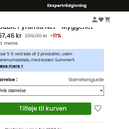
Ekspertrådgivning
Campingudstyr
Camping Sove
Myggeneter
ea To Summit
ouble Pyramid Net - Myggenet
67,46 kr
299,00 kr
-11%
kl. moms
par 5 % ved køb af 2 produkter, uden
inimumsbeløb, med koden Summer5.
æse mere +
ørrelse
:
Størrelsesguide
Tilføje til kurven