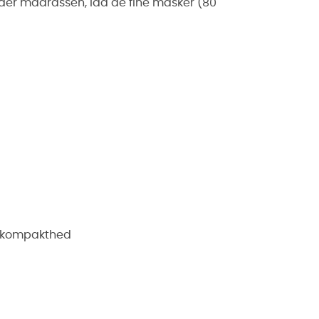
nder madrassen, lad de fine masker (80
et kompakthed