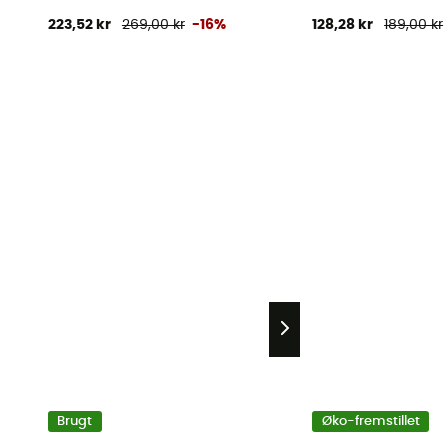
223,52 kr
269,00 kr
-16%
128,28 kr
189,00 kr
Brugt
Øko-fremstillet