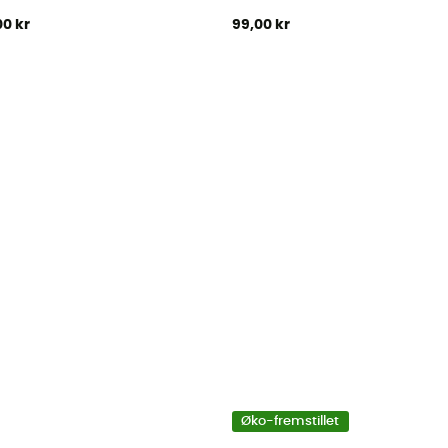
00 kr
99,00 kr
Øko-fremstillet