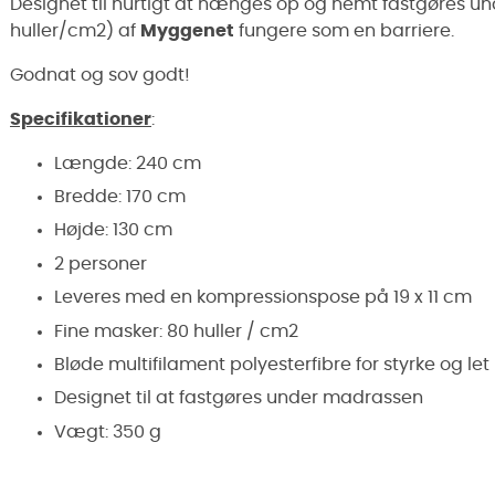
Designet til hurtigt at hænges op og nemt fastgøres u
huller/cm2) af
Myggenet
fungere som en barriere.
Godnat og sov godt!
Specifikationer
:
Længde: 240 cm
Bredde: 170 cm
Højde: 130 cm
2 personer
Leveres med en kompressionspose på 19 x 11 cm
Fine masker: 80 huller / cm2
Bløde multifilament polyesterfibre for styrke og l
Designet til at fastgøres under madrassen
Vægt: 350 g