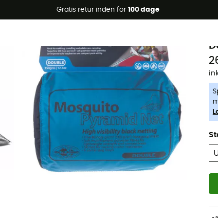
Gratis retur inden for
100 dage
-5% Extra - Kode Summer5
S
D
2
in
S
m
L
St