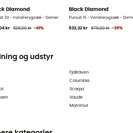
ck Diamond
Black Diamond
uit 30 - Vandrerygsæk - Damer
Pursuit 15 - Vandrerygsæk - Dam
04 kr
1129,00 kr
-41%
632,32 kr
979,00 kr
-35%
dning og udstyr
Fjällräven
Columbia
ot
Scarpa
nsen
Vaude
Mammut
ere kategorier