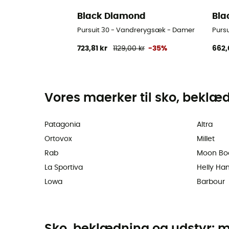
Black Diamond
Bla
Pursuit 30 - Vandrerygsæk - Damer
Purs
723,81 kr
1129,00 kr
-35%
662,
Vores maerker til sko, beklæ
Patagonia
Altra
Ortovox
Millet
Rab
Moon Bo
La Sportiva
Helly Ha
Lowa
Barbour
Sko, beklædning og udstyr: m