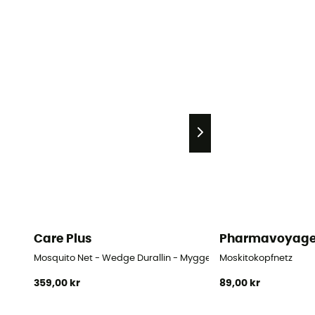
Care Plus
Pharmavoyag
Mosquito Net - Wedge Durallin - Myggenet
Moskitokopfnetz
359,00 kr
89,00 kr