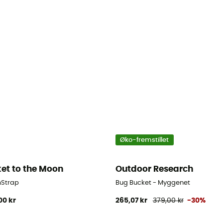
Øko-fremstillet
ket to the Moon
Outdoor Research
et
Strap
Bug Bucket - Myggenet
00 kr
265,07 kr
379,00 kr
-30%