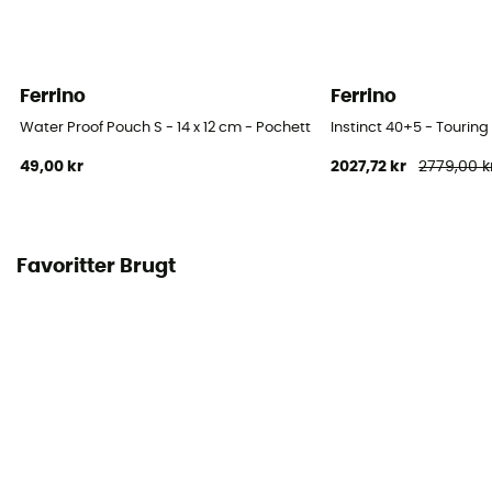
Ferrino
Ferrino
Water Proof Pouch S - 14 x 12 cm - Pochette étanche
Instinct 40+5 - Tourin
49,00 kr
2027,72 kr
2779,00 k
Favoritter Brugt