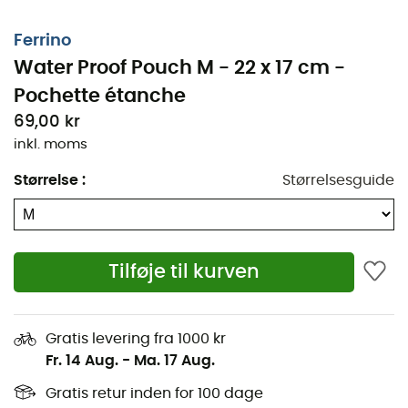
Ferrino
Water Proof Pouch M - 22 x 17 cm -
Pochette étanche
69,00 kr
inkl. moms
At tage på eventyr og udforske det store udendørs lyder
Størrelse
:
Størrelsesguide
fantastisk, ikke? Vi er enige, men det betyder ikke, at
man skal glemme at tage sine forholdsregler.
Hvis din mobiltelefon bliver våd, kan det være svært at
holde kontakten med dine nærmeste og dele denne
Tilføje til kurven
fantastiske oplevelse.
Derfor anbefaler vi
Water Proof Pouch
fra Ferrino, så du
Gratis levering fra 1000 kr
ikke behøver bekymre dig om det!
Fr. 14 Aug.
-
Ma. 17 Aug.
Egenskaber
:
Gratis retur inden for 100 dage