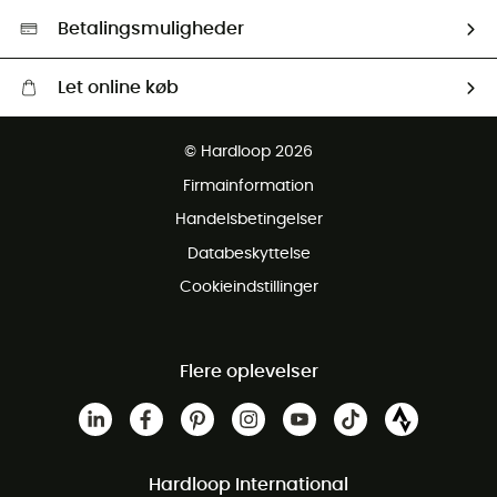
HardGreen Udvalg
Betalingsmuligheder
Let online køb
Gratis levering fra 1000 kr
© Hardloop 2026
Gratis retur inden for 100 dage
Firmainformation
Gratis Kundeservice
Handelsbetingelser
Databeskyttelse
Cookieindstillinger
Flere oplevelser
Hardloop International