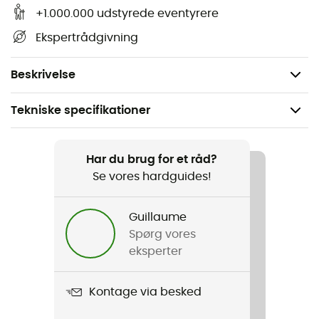
Dimensioner: 22 x 17 cm,
+1.000.000 udstyrede eventyrere
Udstyret med en snor til transport,
Ekspertrådgivning
Vandtæt,
Vægt: 30 g.
Beskrivelse
Tekniske specifikationer
Anbefales til
Vandreture / Trekking / Rejse / Det daglige liv
Har du brug for et råd?
Se vores hardguides!
Vægt
30 g
Guillaume
Spørg vores
Produkt
eksperter
Water Proof Pouch M
Kontage via besked
Vandtæthed
Ja