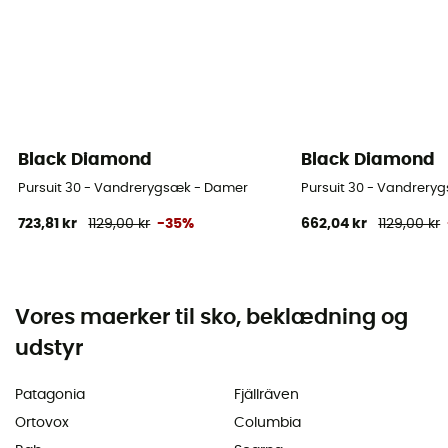
Black Diamond
Black Diamond
Pursuit 30 - Vandrerygsæk - Damer
Pursuit 30 - Vandrery
723,81 kr
1129,00 kr
-35%
662,04 kr
1129,00 kr
Vores maerker til sko, beklædning og
udstyr
Patagonia
Fjällräven
Ortovox
Columbia