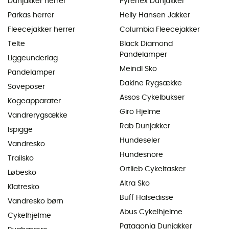
Dunjakker herrer
Pyrenex Dunjakker
Parkas herrer
Helly Hansen Jakker
Fleecejakker herrer
Columbia Fleecejakker
Telte
Black Diamond
Pandelamper
Liggeunderlag
Meindl Sko
Pandelamper
Dakine Rygsække
Soveposer
Assos Cykelbukser
Kogeapparater
Giro Hjelme
Vandrerygsække
Rab Dunjakker
Ispigge
Hundeseler
Vandresko
Hundesnore
Trailsko
Ortlieb Cykeltasker
Løbesko
Altra Sko
Klatresko
Buff Halsedisse
Vandresko børn
Abus Cykelhjelme
Cykelhjelme
Patagonia Dunjakker