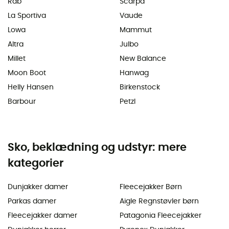
Rab
Scarpa
La Sportiva
Vaude
Lowa
Mammut
Altra
Julbo
Millet
New Balance
Moon Boot
Hanwag
Helly Hansen
Birkenstock
Barbour
Petzl
Sko, beklædning og udstyr: mere
kategorier
Dunjakker damer
Fleecejakker Børn
Parkas damer
Aigle Regnstøvler børn
Fleecejakker damer
Patagonia Fleecejakker