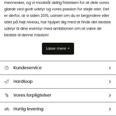
mennesker, og vi modstår aldrig fristelsen for at dele vores
glæde ved godt udstyr og vores passion for stejle stier. Det
er derfor, at vi siden 2015, uanset om du er begyndere eller
atlet på højt niveau, har hjulpet dig med at finde det bedste
udstyr til dine eventyr med ambitionen om at være de
bedste til denne mission!
Læse mere +
Kundeservice
FAQs & hjælp
Hardloop
Følge min pakke
Om os
Returnering & Tilbagebetaling
Vores forpligtelser
HardGuides
Størrelsesguide
Vores foraftryk
Our ambassadors
Hurtig levering
Second hand