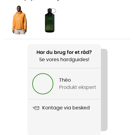
Vandreture / Trekking / Det daglige liv
Køn
Herre
Vægt
2 x 430 g
Har du brug for et råd?
Se vores hardguides!
Produkt
Facet 75 Mid OutDry
Théo
Vandtæthed
Produkt ekspert
Ja
Mellemsål
Kontage via besked
Techlite™
Ydersål