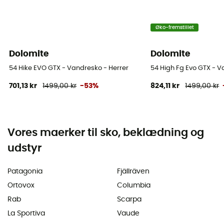
Øko-fremstillet
Dolomite
Dolomite
54 Hike EVO GTX - Vandresko - Herrer
54 High Fg Evo GTX - 
701,13 kr
1499,00 kr
-53%
824,11 kr
1499,00 kr
Vores maerker til sko, beklædning og
udstyr
Patagonia
Fjällräven
Ortovox
Columbia
Rab
Scarpa
La Sportiva
Vaude