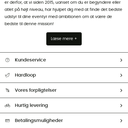
er derfor, at vi siden 2015, uanset om du er begyndere eller
atlet på højt niveau, har hjulpet dig med at finde det bedste
udstyr til dine eventyr med ambitionen om at være de
bedste til denne mission!
Læse mere +
Kundeservice
FAQs & hjælp
Hardloop
Følge min pakke
Om os
Returnering & Tilbagebetaling
Vores forpligtelser
HardGuides
Størrelsesguide
Vores foraftryk
Our ambassadors
Hurtig levering
Second hand
HardGreen Udvalg
Betalingsmuligheder