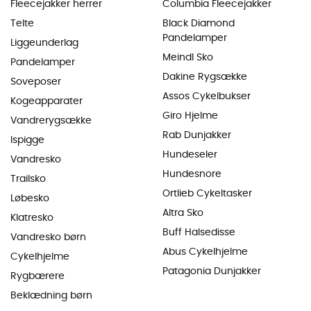
Fleecejakker herrer
Columbia Fleecejakker
Telte
Black Diamond
Pandelamper
Liggeunderlag
Meindl Sko
Pandelamper
Dakine Rygsække
Soveposer
Assos Cykelbukser
Kogeapparater
Giro Hjelme
Vandrerygsække
Rab Dunjakker
Ispigge
Hundeseler
Vandresko
Hundesnore
Trailsko
Ortlieb Cykeltasker
Løbesko
Altra Sko
Klatresko
Buff Halsedisse
Vandresko børn
Abus Cykelhjelme
Cykelhjelme
Patagonia Dunjakker
Rygbærere
Beklædning børn