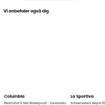
Adapt Trax™ / 100% caoutchouc
Vi anbefaler også dig
Skafthøjde
Mellemhøj skaft
Skaftmateriale
100% polyester
Indersål
Ortholite®
Columbia
La Sportiva
Redmond IV Mid Waterproof - Vandresko - Herrer
Schoenveters Nepal 2