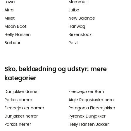
Lowa
Mammut
Altra
Julbo
Millet
New Balance
Moon Boot
Hanwag
Helly Hansen
Birkenstock
Barbour
Petzl
Sko, beklædning og udstyr: mere
kategorier
Dunjakker damer
Fleecejakker Børn
Parkas damer
Aigle Regnstøvler børn
Fleecejakker damer
Patagonia Fleecejakker
Dunjakker herrer
Pyrenex Dunjakker
Parkas herrer
Helly Hansen Jakker