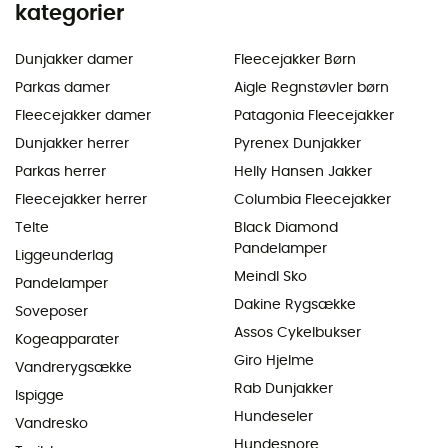
kategorier
Dunjakker damer
Fleecejakker Børn
Parkas damer
Aigle Regnstøvler børn
Fleecejakker damer
Patagonia Fleecejakker
Dunjakker herrer
Pyrenex Dunjakker
Parkas herrer
Helly Hansen Jakker
Fleecejakker herrer
Columbia Fleecejakker
Telte
Black Diamond
Pandelamper
Liggeunderlag
Meindl Sko
Pandelamper
Dakine Rygsække
Soveposer
Assos Cykelbukser
Kogeapparater
Giro Hjelme
Vandrerygsække
Rab Dunjakker
Ispigge
Hundeseler
Vandresko
Hundesnore