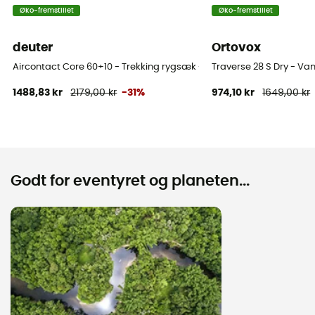
Øko-fremstillet
Øko-fremstillet
deuter
Ortovox
Aircontact Core 60+10 - Trekking rygsæk - Herrer
Traverse 28 S Dry - V
1488,83 kr
2179,00 kr
-31%
974,10 kr
1649,00 kr
Godt for eventyret og planeten...