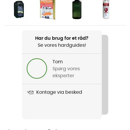
Køn
Herre
Vægt
Har du brug for et råd?
910 g
Se vores hardguides!
Produkt
Talon 33
Tom
Spørg vores
Kompatibel med hydratiseringssystem
eksperter
Ja
Kontage via besked
Stavholder
Ja
Materiale
Syntetisk (Nylon)