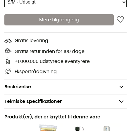
Dobbelt lynlåslommer på hoftebæltet,
Stow-on-the-Go™ vandrestav fastgørelse,
Mere tilgængelig
Strækbar lomme på skulderstropperne,
Ekstern adgang for hydrering,
Gratis levering
Indvendig nøgleklips,
LED lampe fastgørelse,
Gratis retur inden for 100 dage
Kompressionsremme på siderne,
+1.000.000 udstyrede eventyrere
Dobbelte isøksefastgørelser,
Ekspertrådgivning
Maksimale dimensioner: 62 x 30 x 29 cm,
Vægt: 0,91 kg.
Beskrivelse
Tekniske specifikationer
Anbefales til
Produkt(er), der er knyttet til denne vare
Vandreture / Klatring / Stavgang / Tilgang til gang /
Bjergbestigning / Det daglige liv