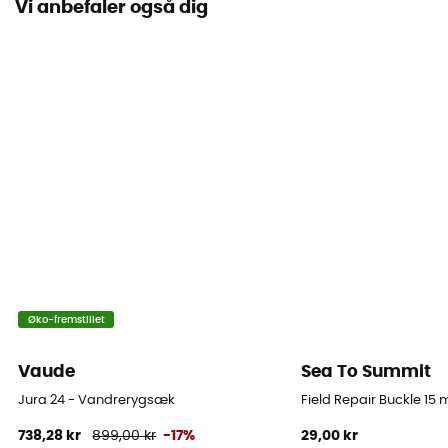
Vi anbefaler også dig
Adgang til oppakning
Høj
Regnslag
Nej
Label
Bluesign
Isøkseholder
Ja
Øko-fremstillet
Udstyrsholder
Ja
Vaude
Sea To Summit
Rumindhold
Jura 24 - Vandrerygsæk
Field Repair Buckle 15
33 L
738,28 kr
899,00 kr
-17%
29,00 kr