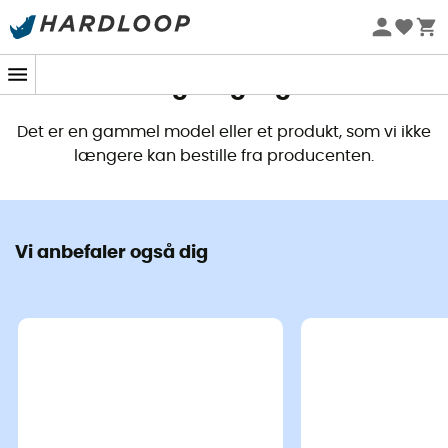
Dette produkt er ikke længere
tilgængeligt
Det er en gammel model eller et produkt, som vi ikke
længere kan bestille fra producenten.
Vi anbefaler også dig
Talon 33 rygsæk
er designet af
Osprey
for at ledsage