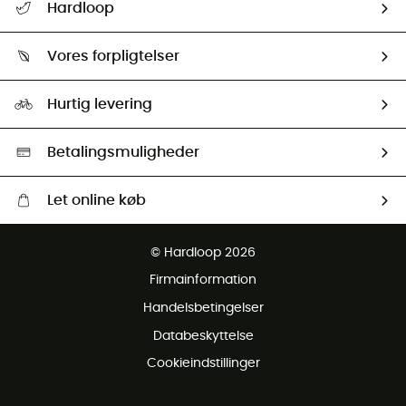
Hardloop
Følge min pakke
Om os
Returnering & Tilbagebetaling
Vores forpligtelser
HardGuides
Størrelsesguide
Vores foraftryk
Our ambassadors
Hurtig levering
Second hand
HardGreen Udvalg
Betalingsmuligheder
Let online køb
Gratis levering fra 1000 kr
© Hardloop 2026
Gratis retur inden for 100 dage
Firmainformation
Gratis Kundeservice
Handelsbetingelser
Databeskyttelse
Cookieindstillinger