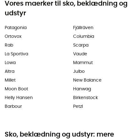
Vores maerker til sko, beklædning og
udstyr
Patagonia
Fjällräven
Ortovox
Columbia
Rab
Scarpa
La Sportiva
Vaude
Lowa
Mammut
Altra
Julbo
Millet
New Balance
Moon Boot
Hanwag
Helly Hansen
Birkenstock
Barbour
Petzl
Sko, beklædning og udstyr: mere