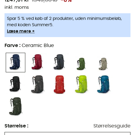
1349,00 kr
-8%
Til sidst sætter vi pris på systemet med
dobbelte
inkl. moms
isøksefastgørelser.
Spar 5 % ved køb af 2 produkter, uden minimumsbeløb,
Komfortabel, let, robust og perfekt designet, Talon 33
med koden Summer5.
er ideel til alle dine daglige eventyr!
Læse mere +
Specifikationer
:
Farve
:
Ceramic Blue
Justerbar torso længde,
AirScape™ rygpanel med skumkanter for
ventilation,
Brystrem med fløjte,
Klappe (hætte) med klipslukning,
Strækbar frontlomme,
Strækbare sidelommer i mesh med InsideOut™
(Indre-Ydre) kompression,
Adgang til panel med lynlås,
Størrelse
:
Størrelsesguide
Reflekterende bånd for bedre synlighed på vejen,