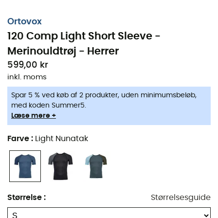
Ortovox
120 Comp Light Short Sleeve -
Merinouldtrøj - Herrer
599,00 kr
inkl. moms
Spar 5 % ved køb af 2 produkter, uden minimumsbeløb,
med koden Summer5.
Læse mere +
Farve
:
Light Nunatak
Størrelse
:
Størrelsesguide
Den
Syntetisk undertøj 120 Comp Light Short Sleeve
vil
ledsage dig under dine intense udendørs