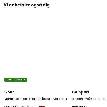
Vi anbefaler også dig
Europæisk oprindelsesgaranti
Termisk beskyttelse
Nej
Ærmer
Korte
Materialer
70 % laine vierge (OWP-MERINO) + 30 % polyamide
Reflekterende elementer
Nej
Øko-fremstillet
Merinould
CMP
BV Sport
Ja
Men's seamless thermal base layer t-shirt - Undertøj - Herrer
R-Tech Evo2 Court - Lø
Breathable