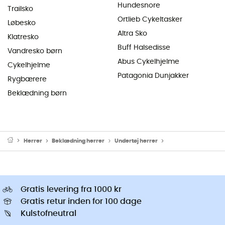
Hundesnore
Trailsko
Ortlieb Cykeltasker
Løbesko
Altra Sko
Klatresko
Buff Halsedisse
Vandresko børn
Abus Cykelhjelme
Cykelhjelme
Patagonia Dunjakker
Rygbærere
Beklædning børn
Herrer
Beklædning herrer
Undertøj herrer
Thermo Undertøj he
Gratis levering fra 1000 kr
Gratis retur inden for 100 dage
Kulstofneutral