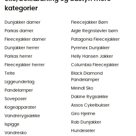
kategorier
Dunjakker damer
Fleecejakker Børn
Parkas damer
Aigle Regnstøvler børn
Fleecejakker damer
Patagonia Fleecejakker
Dunjakker herrer
Pyrenex Dunjakker
Parkas herrer
Helly Hansen Jakker
Fleecejakker herrer
Columbia Fleecejakker
Telte
Black Diamond
Pandelamper
Liggeunderlag
Meindl Sko
Pandelamper
Dakine Rygsække
Soveposer
Assos Cykelbukser
Kogeapparater
Giro Hjelme
Vandrerygsække
Rab Dunjakker
Ispigge
Hundeseler
Vandresko