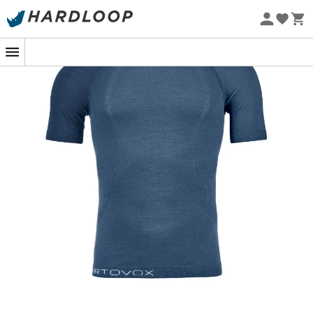
Nyt
-5% Extra - Kode Summer5
Øko-fremstillet