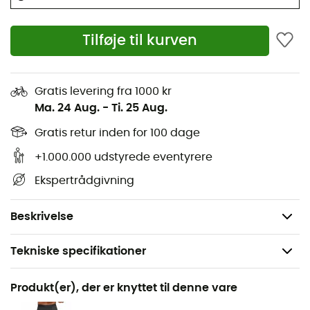
sportsaktiviteter i al slags vejr. Mærket
Ortovox
har
fremstillet den ved hjælp af
merinould
. Takket være
Tilføje til kurven
dette kan du være sikker på at holde dig
varm
og
tør
under alle omstændigheder! Derudover garanterer
dette materiale dig høj
åndbarhed
og
lugtkontrol
i
forbindelse med sved. Denne
undertøj
til
mænd
er
Gratis levering fra 1000 kr
designet uden sømme for at give dig bedre
komfort
og
Ma. 24 Aug.
-
Ti. 25 Aug.
ægte
bevægelsesfrihed
under dine øvelser!
Gratis retur inden for 100 dage
Materialer: 70 % merinould, 30 % polyamid
+1.000.000 udstyrede eventyrere
Holdbar, åndbar og elastisk
Ekspertrådgivning
Hurtigttørrende
Ultratynd fiber med en diameter på 16,5 mikron
Beskrivelse
Tekniske specifikationer
Anbefales til
Produkt(er), der er knyttet til denne vare
Vandreture / Klatring / Skiture / Bjergbestigning / Ski /