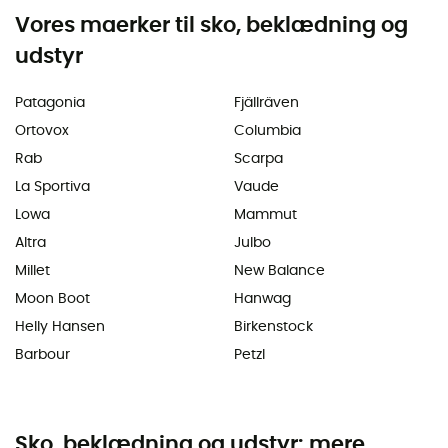
Vores maerker til sko, beklædning og
udstyr
Patagonia
Fjällräven
Ortovox
Columbia
Rab
Scarpa
La Sportiva
Vaude
Lowa
Mammut
Altra
Julbo
Millet
New Balance
Moon Boot
Hanwag
Helly Hansen
Birkenstock
Barbour
Petzl
Sko, beklædning og udstyr: mere