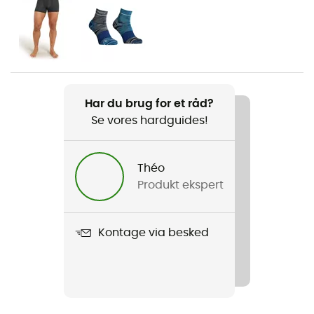
Ski freeride
Køn
Herre
Vægt
Har du brug for et råd?
98 g
Se vores hardguides!
Produkt
120 Comp Light Short Sleeve
Théo
Produkt ekspert
Stretch
Ja
Kontage via besked
Snit
Skræddersyet
Label
Fair Wear Foundation / Ortovox Wool Promise (OWP) /