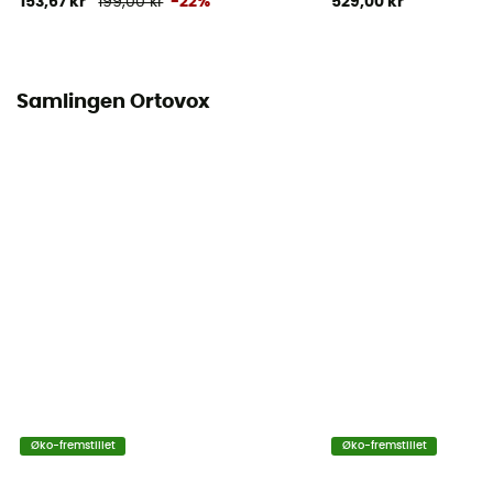
153,67 kr
199,00 kr
-22%
529,00 kr
Ja
Samlingen Ortovox
Øko-fremstillet
Øko-fremstillet