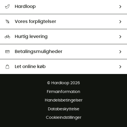
FAQs & hjælp
Hardloop
Følge min pakke
Om os
Returnering & Tilbagebetaling
Vores forpligtelser
HardGuides
Størrelsesguide
Vores foraftryk
Our ambassadors
Hurtig levering
Second hand
HardGreen Udvalg
Betalingsmuligheder
Let online køb
Gratis levering fra 1000 kr
© Hardloop 2026
Gratis retur inden for 100 dage
Firmainformation
Gratis Kundeservice
Handelsbetingelser
Databeskyttelse
Cookieindstillinger