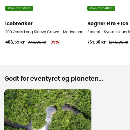
Øko-fremstillet
Øko-fremstillet
icebreaker
Bogner Fire + Ice
200 Oasis Long Sleeve Crewe - Merino undertøj Herrer
Pascal - Syntetisk unde
486,59 kr
749,00 kr
-35%
763,36 kr
1349,00 kr
Godt for eventyret og planeten...