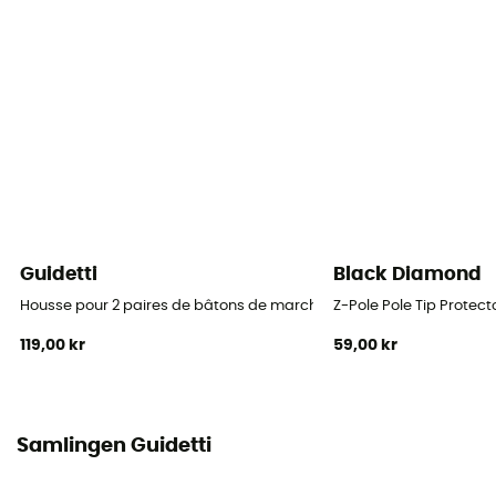
Kork / Gummi
Ring
Ja
Antal tråde
Enkeltstreng
Spids
Tungsten
Guidetti
Black Diamond
Producentens garanti
Housse pour 2 paires de bâtons de marche nordique
Z-Pole Pole Tip Protect
Livstid
119,00 kr
59,00 kr
Label
Europæisk oprindelsesgaranti
Samlingen Guidetti
Stokkens design
Fixed length