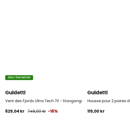
Fodaftryk
100 à 135 cm
Par
Ja
Øko-fremstillet
Guidetti
Guidetti
Vent des Fjords Ultra Tech 70 - Stavgangsstave
Housse pour 2 paires 
629,04 kr
749,00 kr
-16%
119,00 kr