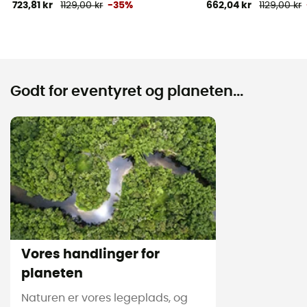
723,81 kr
1129,00 kr
-35%
662,04 kr
1129,00 kr
Godt for eventyret og planeten...
Vores handlinger for
planeten
Naturen er vores legeplads, og