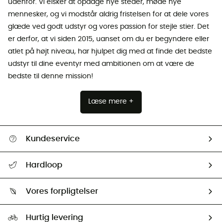
udenfor. Vi elsker at opdage nye steder, møde nye
mennesker, og vi modstår aldrig fristelsen for at dele vores
glæde ved godt udstyr og vores passion for stejle stier. Det
er derfor, at vi siden 2015, uanset om du er begyndere eller
atlet på højt niveau, har hjulpet dig med at finde det bedste
udstyr til dine eventyr med ambitionen om at være de
bedste til denne mission!
Læse mere +
Kundeservice
FAQs & hjælp
Hardloop
Følge min pakke
Om os
Returnering & Tilbagebetaling
Vores forpligtelser
HardGuides
Størrelsesguide
Vores foraftryk
Our ambassadors
Hurtig levering