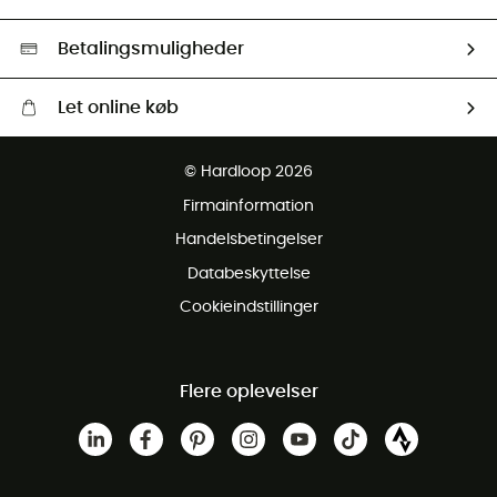
Second hand
HardGreen Udvalg
Betalingsmuligheder
Let online køb
Gratis levering fra 1000 kr
© Hardloop 2026
Gratis retur inden for 100 dage
Firmainformation
Gratis Kundeservice
Handelsbetingelser
Databeskyttelse
Cookieindstillinger
Flere oplevelser