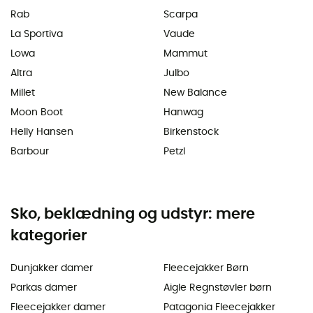
Rab
Scarpa
La Sportiva
Vaude
Lowa
Mammut
Altra
Julbo
Millet
New Balance
Moon Boot
Hanwag
Helly Hansen
Birkenstock
Barbour
Petzl
Sko, beklædning og udstyr: mere
kategorier
Dunjakker damer
Fleecejakker Børn
Parkas damer
Aigle Regnstøvler børn
Fleecejakker damer
Patagonia Fleecejakker