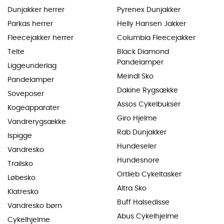
Dunjakker herrer
Pyrenex Dunjakker
Parkas herrer
Helly Hansen Jakker
Fleecejakker herrer
Columbia Fleecejakker
Telte
Black Diamond
Pandelamper
Liggeunderlag
Meindl Sko
Pandelamper
Dakine Rygsække
Soveposer
Assos Cykelbukser
Kogeapparater
Giro Hjelme
Vandrerygsække
Rab Dunjakker
Ispigge
Hundeseler
Vandresko
Hundesnore
Trailsko
Ortlieb Cykeltasker
Løbesko
Altra Sko
Klatresko
Buff Halsedisse
Vandresko børn
Abus Cykelhjelme
Cykelhjelme