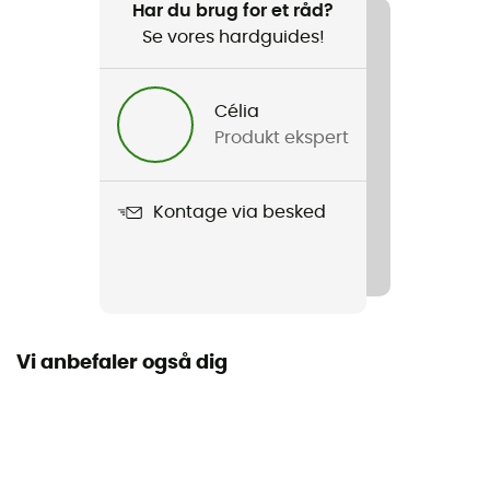
Stavgang
Har du brug for et råd?
Se vores hardguides!
Køn
Herre / Dame
Célia
Produkt ekspert
Vægt
2 x 150 g (100 cm)
Kontage via besked
Produkt
Vent des Fjords Ultra Tech 50
Håndledsrem
Aftagelig
Vi anbefaler også dig
Materiale
50% carbone / 50% fibre de verre
Håndled