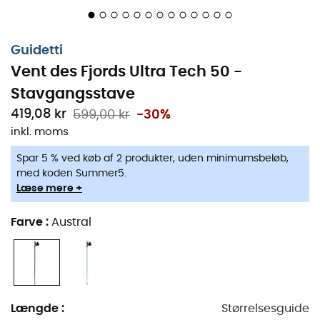
Funktioner
:
Sælges parvis,
Guidetti
Materiale: Carbon Ultra Tech 50%,
Vent des Fjords Ultra Tech 50 -
Guidetti Flex Comfort fletningsteknologi,
Stavgangsstave
Antal stænger: 1,
419,08 kr
599,00 kr
-30%
Diameter: 16 mm,
inkl. moms
Håndtag: Viper kork anti-sved,
Spar 5 % ved køb af 2 produkter, uden minimumsbeløb,
Spids: Dobbeltkarbidspids,
med koden Summer5.
Læse mere +
Fastgørelse: Patenteret aftageligt system,
Prop: Viper Nordic,
Farve
:
Austral
Vægt: 183 g til 207 g,
Længde: 95 til 135 cm.
Anvendte teknologier
:
Længde
:
Størrelsesguide
Carbon Ultra Tech
: Dette er en kulstofteknologi, der