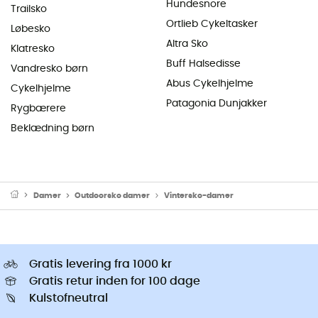
Hundesnore
Trailsko
Ortlieb Cykeltasker
Løbesko
Altra Sko
Klatresko
Buff Halsedisse
Vandresko børn
Abus Cykelhjelme
Cykelhjelme
Patagonia Dunjakker
Rygbærere
Beklædning børn
Damer
Outdoorsko damer
Vintersko-damer
Gratis levering fra 1000 kr
Gratis retur inden for 100 dage
Kulstofneutral