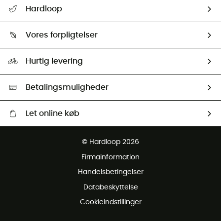
FAQs & hjælp
Hardloop
Følge min pakke
Om os
Returnering & Tilbagebetaling
Vores forpligtelser
HardGuides
Størrelsesguide
Vores foraftryk
Our ambassadors
Hurtig levering
Second hand
HardGreen Udvalg
Betalingsmuligheder
Let online køb
Gratis levering fra 1000 kr
© Hardloop 2026
Gratis retur inden for 100 dage
Firmainformation
Gratis Kundeservice
Handelsbetingelser
Databeskyttelse
Cookieindstillinger