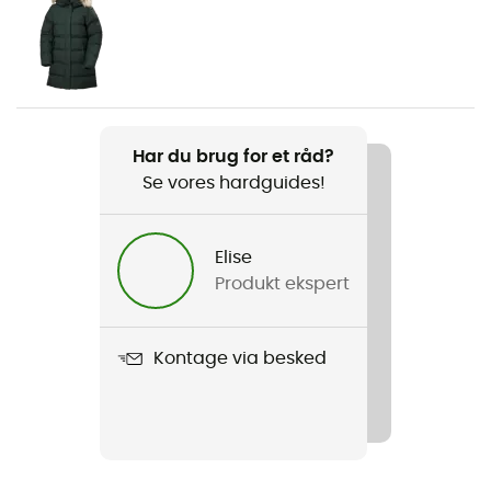
Køn
Dame
Vægt
1120 g
Har du brug for et råd?
Se vores hardguides!
Produkt
Garibaldi Vl
Elise
Anvendt teknologi
Produkt ekspert
OrthoLite® / PrimaLoft® Eco
Vandtæthed
Kontage via besked
Ja
Udtagelig indersål
Ja