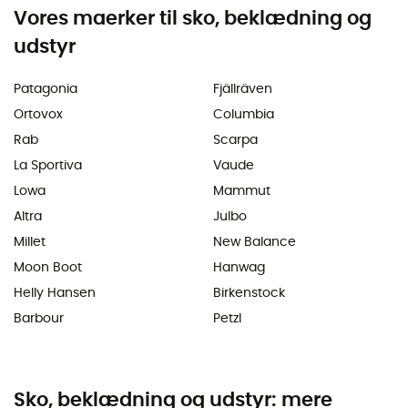
Vores maerker til sko, beklædning og
udstyr
Patagonia
Fjällräven
Ortovox
Columbia
Rab
Scarpa
La Sportiva
Vaude
Lowa
Mammut
Altra
Julbo
Millet
New Balance
Moon Boot
Hanwag
Helly Hansen
Birkenstock
Barbour
Petzl
Sko, beklædning og udstyr: mere