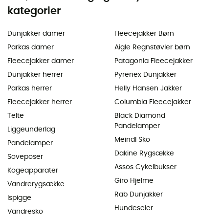
kategorier
Dunjakker damer
Fleecejakker Børn
Parkas damer
Aigle Regnstøvler børn
Fleecejakker damer
Patagonia Fleecejakker
Dunjakker herrer
Pyrenex Dunjakker
Parkas herrer
Helly Hansen Jakker
Fleecejakker herrer
Columbia Fleecejakker
Telte
Black Diamond
Pandelamper
Liggeunderlag
Meindl Sko
Pandelamper
Dakine Rygsække
Soveposer
Assos Cykelbukser
Kogeapparater
Giro Hjelme
Vandrerygsække
Rab Dunjakker
Ispigge
Hundeseler
Vandresko