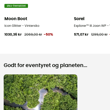
Øko-fremstillet
Moon Boot
Sorel
Icon Glitter - Vintersko
Explorer™ III Joan WP 
1030,36 kr
2069,00 kr
-50%
571,07 kr
1299,00 kr
Godt for eventyret og planeten...