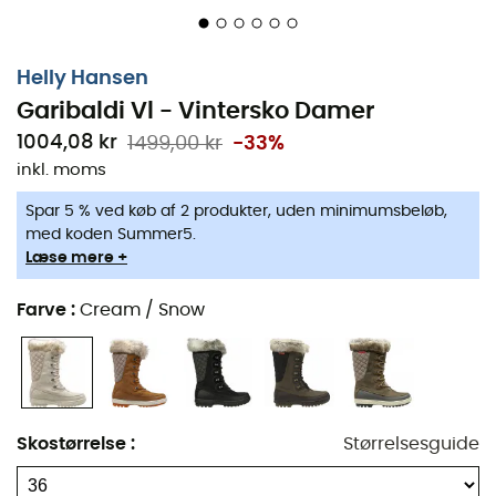
Helly Hansen
Garibaldi Vl - Vintersko Damer
1004,08 kr
1499,00 kr
-33%
inkl. moms
Spar 5 % ved køb af 2 produkter, uden minimumsbeløb,
med koden Summer5.
Læse mere +
Farve
:
Cream / Snow
For at holde fødderne varme trods meget barske
vinterforhold har
Helly Hansen
designet
Garibaldi VL
vintersko. Udstyret med en
beskyttende kant
,
vandafvisende nubucklæder
og
varmt pelsfor
, er de
Skostørrelse
:
Størrelsesguide
klar til at ledsage dig på alle dine udflugter. Frem for alt,
ved at kombinere stil og funktionalitet til perfektion, kan