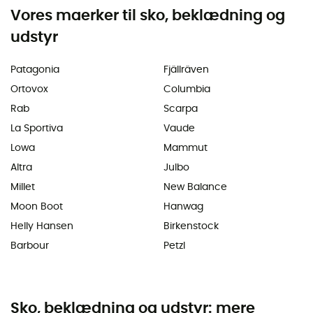
Vores maerker til sko, beklædning og
udstyr
Patagonia
Fjällräven
Ortovox
Columbia
Rab
Scarpa
La Sportiva
Vaude
Lowa
Mammut
Altra
Julbo
Millet
New Balance
Moon Boot
Hanwag
Helly Hansen
Birkenstock
Barbour
Petzl
Sko, beklædning og udstyr: mere