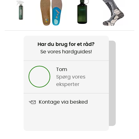
Køn
Herre
Vægt
2 x 300 g
Har du brug for et råd?
Se vores hardguides!
Produkt
Lite Trail GTX
Tom
Membran
Spørg vores
Gore-Tex®
eksperter
Anvendt teknologi
Kontage via besked
Gore-Tex®
Vandtæthed
Ja