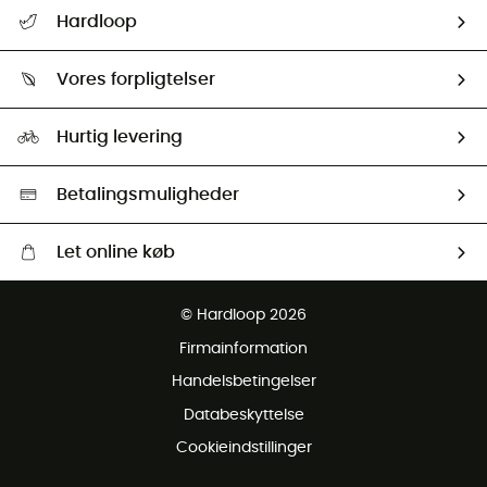
FAQs & hjælp
Hardloop
Følge min pakke
Om os
Returnering & Tilbagebetaling
Vores forpligtelser
HardGuides
Størrelsesguide
Vores foraftryk
Our ambassadors
Hurtig levering
Second hand
HardGreen Udvalg
Betalingsmuligheder
Let online køb
Gratis levering fra 1000 kr
© Hardloop 2026
Gratis retur inden for 100 dage
Firmainformation
Gratis Kundeservice
Handelsbetingelser
Databeskyttelse
Cookieindstillinger