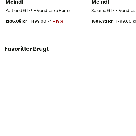
Meindl
Meindl
Portland GTX® - Vandresko Herrer
Salerno GTX - Vandresk
1205,08 kr
1499,00 kr
-19%
1505,32 kr
1799,00 k
Favoritter Brugt