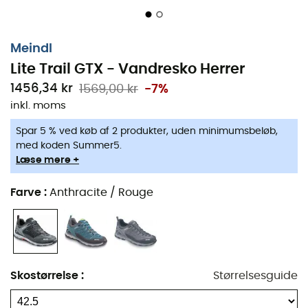
Meindl
Lite Trail GTX - Vandresko Herrer
1456,34 kr
1569,00 kr
-7%
inkl. moms
Spar 5 % ved køb af 2 produkter, uden minimumsbeløb,
med koden Summer5.
Læse mere +
Farve
:
Anthracite / Rouge
Lite Trail GTX
er en
vandresko
til
mænd
fra mærket
Meindl
. Ydedygtig og komfortabel, den vil ledsage dig
på alle dine eventyr. Overdelen er lavet af både
ruskind
Skostørrelse
:
Størrelsesguide
og
mesh
for at give dig en ideel pasform og perfekt
åndbarhed. Med hensyn til den indvendige sål, vil den