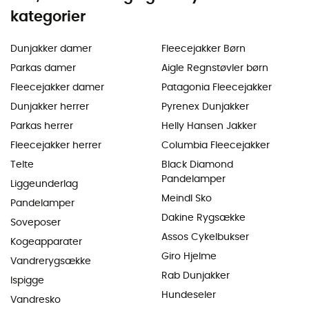
kategorier
Dunjakker damer
Fleecejakker Børn
Parkas damer
Aigle Regnstøvler børn
Fleecejakker damer
Patagonia Fleecejakker
Dunjakker herrer
Pyrenex Dunjakker
Parkas herrer
Helly Hansen Jakker
Fleecejakker herrer
Columbia Fleecejakker
Telte
Black Diamond
Pandelamper
Liggeunderlag
Meindl Sko
Pandelamper
Dakine Rygsække
Soveposer
Assos Cykelbukser
Kogeapparater
Giro Hjelme
Vandrerygsække
Rab Dunjakker
Ispigge
Hundeseler
Vandresko