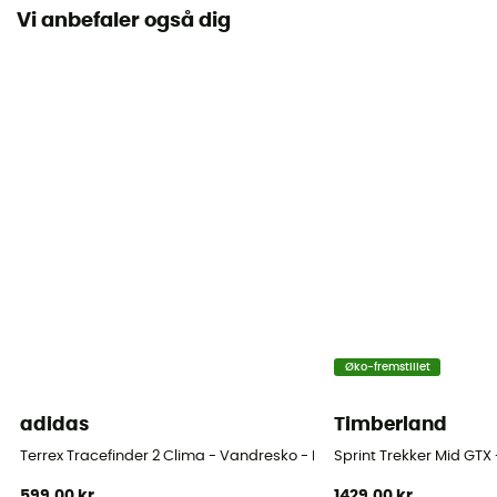
Vi anbefaler også dig
Sålens stivhed
Normal
Mellemsål
EVA
Udtagelig indersål
Ja
Ydersål
Caoutchouc
Skafthøjde
Øko-fremstillet
Lavt skaft
adidas
Timberland
Label
Leather Working Group / PFC-Free
Terrex Tracefinder 2 Clima - Vandresko - Herrer
Sprint Trekker Mid GTX
599,00 kr
1429,00 kr