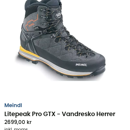
Meindl
De
Litepeak Pro GTX
er
vandresko
til
mænd
fra mærket
Litepeak Pro GTX - Vandresko Herrer
Meindl
, lige så lette som de er holdbare, og designet til
2699,00 kr
at følge dig trofast på lange
vandreture
eller
treks
over
flere dage. Udstyret med Variofix-systemet, der
inkl. moms