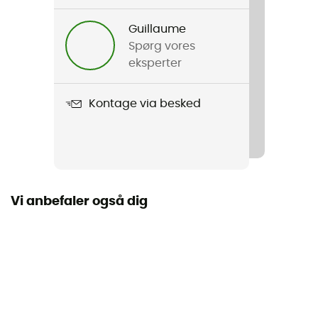
Litepeak Pro GTX
Guillaume
Kompatibilitet med pigge
Spørg vores
Ja
eksperter
Membran
Kontage via besked
Gore-Tex®
Vandtæthed
Ja
Vi anbefaler også dig
Fastspændingstype
VarioFix®
Udtagelig indersål
Ja
Ydersål