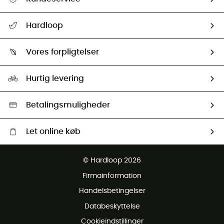
FAQs & hjælp
Hardloop
Følge min pakke
Om os
Returnering & Tilbagebetaling
Vores forpligtelser
HardGuides
Størrelsesguide
Vores foraftryk
Our ambassadors
Hurtig levering
Second hand
HardGreen Udvalg
Betalingsmuligheder
Let online køb
Gratis levering fra 1000 kr
© Hardloop 2026
Gratis retur inden for 100 dage
Firmainformation
Gratis Kundeservice
Handelsbetingelser
Databeskyttelse
Cookieindstillinger