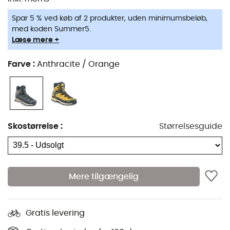
forbinder sålen og hælen til snørebåndet, sikrer
Spar 5 % ved køb af 2 produkter, uden minimumsbeløb,
Litepeak Pro GTX
en meget god støtte til foden samt en
med koden Summer5.
ultra-præcis snøring. Ydersålen på
Litepeak Pro GTX
Læse mere +
har Vibram® Alpine Rigid-teknologi i gummi, der giver et
fremragende greb på alle typer terræn. Takket være
Farve
:
Anthracite / Orange
denne såls stivhed kan du desuden tilføje lette
crampons for at lette dine opstigninger. Hvad angår
Gore-Tex®-membranen i
Litepeak Pro GTX
, garanterer
den dig åndbarhed og vandtæthed under alle forhold.
Endelig beskytter stenbeskytteren din fod mod
Skostørrelse
:
Størrelsesguide
forhindringer, du måtte støde på, for sikre udflugter.
Skaft: læder - ruskind
Membran: Gore-Tex® - vandtæthed og åndbarhed
Mere tilgængelig
Indersål: Air-Active® Soft Print drysole
Ydersål: Vibram® Alpine Rigid i gummi med PU-sål
Gratis levering
og integreret spoiler
Snøresystem: VarioFix®