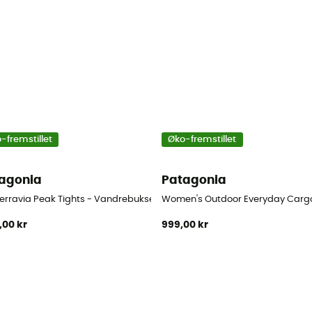
-fremstillet
Øko-fremstillet
agonia
Patagonia
Terravia Peak Tights - Vandrebukser - Damer
Women's Outdoor Everyday Cargo
,00 kr
999,00 kr