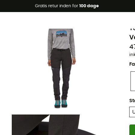
Gratis retur inden for
100 dage
Øko-fremstillet
P
T
V
4
in
Fa
St