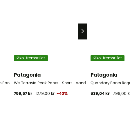
Øko-fremstillet
Øko-fremstillet
Patagonia
Patagonia
 Pants - Vandrebukser - Damer
W's Terravia Peak Pants - Short - Vandrebukser - Damer
Quandary Pants Regu
759,57 kr
1279,00 kr
-40%
639,04 kr
799,00 k