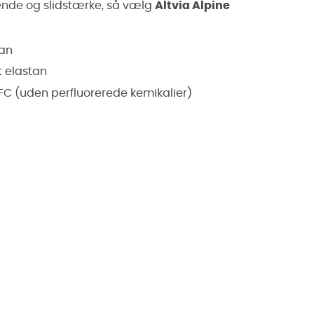
sende og slidstærke, så vælg
Altvia Alpine
tan
t elastan
C (uden perfluorerede kemikalier)