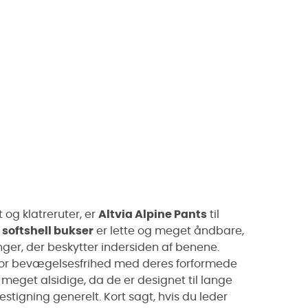
et og klatreruter, er
Altvia Alpine Pants
til
e
softshell bukser
er lette og meget åndbare,
ger, der beskytter indersiden af benene.
tor bevægelsesfrihed med deres forformede
 meget alsidige, da de er designet til lange
stigning generelt. Kort sagt, hvis du leder