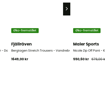
Øko-fremstillet
Øko-fremstillet
Fjällräven
Maier Sports
er - Damer
Bergtagen Stretch Trousers - Vandrebukser - Damer
Nicole Zip Off Pant 
1649,00 kr
550,60 kr
679,00 k