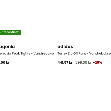
-fremstillet
agonia
adidas
r - Damer
Terravia Peak Tights - Vandrebukser - Damer
Terrex Zip Off Pant - Vandrebuks
,00 kr
441,57 kr
599,00 kr
-26%