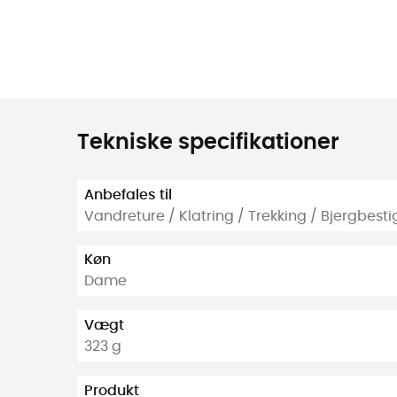
Tekniske specifikationer
Anbefales til
Vandreture / Klatring / Trekking / Bjergbestig
Køn
Dame
Vægt
323 g
Produkt