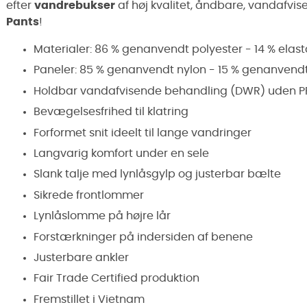
efter
vandrebukser
af høj kvalitet, åndbare, vandafvi
Pants
!
Materialer: 86 % genanvendt polyester - 14 % elas
Paneler: 85 % genanvendt nylon - 15 % genanvend
Holdbar vandafvisende behandling (DWR) uden PF
Bevægelsesfrihed til klatring
Forformet snit ideelt til lange vandringer
Langvarig komfort under en sele
Slank talje med lynlåsgylp og justerbar bælte
Sikrede frontlommer
Lynlåslomme på højre lår
Forstærkninger på indersiden af benene
Justerbare ankler
Fair Trade Certified produktion
Fremstillet i Vietnam