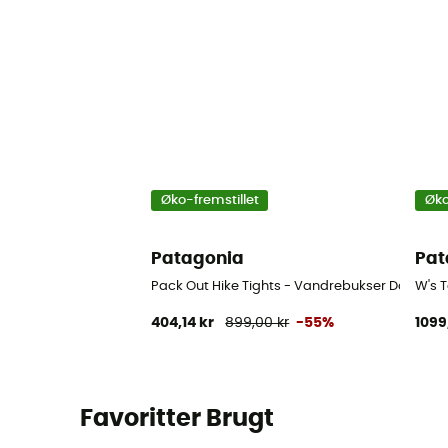
Øko-fremstillet
Øko
Patagonia
Pat
Pack Out Hike Tights - Vandrebukser Damer
W's 
404,14 kr
899,00 kr
-55%
1099
Favoritter Brugt