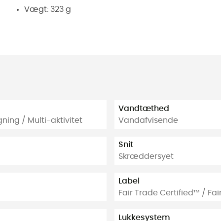
Vægt: 323 g
Vandtæthed
ning / Multi-aktivitet
Vandafvisende
Snit
Skræddersyet
Label
Fair Trade Certified™ / Fa
Lukkesystem