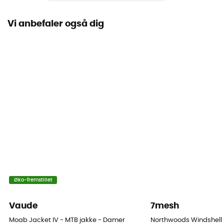
Fair Wear Foundation / Green Shape / Grüner Knopf
Vi anbefaler også dig
Hætte
Ja
Lommer
1 lomme
Isolering
Syntetisk isolering
Materialer
100% Polyamide
Øko-fremstillet
Vaude
7mesh
Moab Jacket IV - MTB jakke - Damer
Northwoods Windshell 