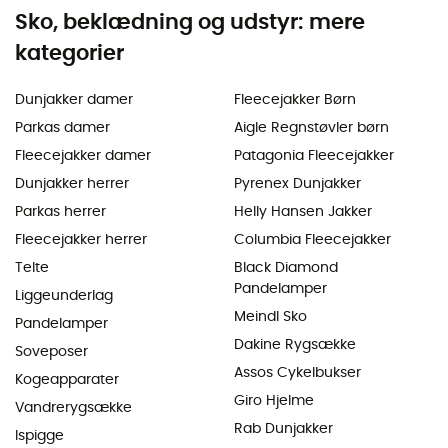
Sko, beklædning og udstyr: mere
kategorier
Dunjakker damer
Fleecejakker Børn
Parkas damer
Aigle Regnstøvler børn
Fleecejakker damer
Patagonia Fleecejakker
Dunjakker herrer
Pyrenex Dunjakker
Parkas herrer
Helly Hansen Jakker
Fleecejakker herrer
Columbia Fleecejakker
Telte
Black Diamond
Pandelamper
Liggeunderlag
Meindl Sko
Pandelamper
Dakine Rygsække
Soveposer
Assos Cykelbukser
Kogeapparater
Giro Hjelme
Vandrerygsække
Rab Dunjakker
Ispigge