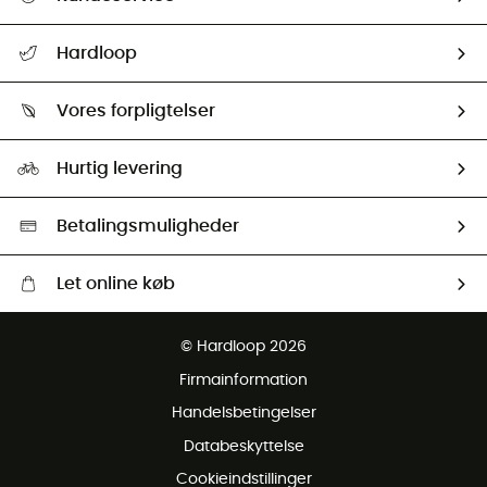
FAQs & hjælp
Hardloop
Følge min pakke
Om os
Returnering & Tilbagebetaling
Vores forpligtelser
HardGuides
Størrelsesguide
Vores foraftryk
Our ambassadors
Hurtig levering
Second hand
HardGreen Udvalg
Betalingsmuligheder
Let online køb
Gratis levering fra 1000 kr
© Hardloop 2026
Gratis retur inden for 100 dage
Firmainformation
Gratis Kundeservice
Handelsbetingelser
Databeskyttelse
Cookieindstillinger