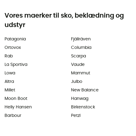
Vores maerker til sko, beklædning og
udstyr
Patagonia
Fjällräven
Ortovox
Columbia
Rab
Scarpa
La Sportiva
Vaude
Lowa
Mammut
Altra
Julbo
Millet
New Balance
Moon Boot
Hanwag
Helly Hansen
Birkenstock
Barbour
Petzl