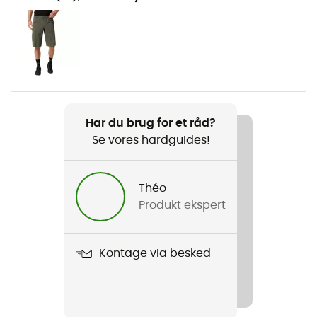
Mountainbike
Køn
Dame
Vægt
144 g
Har du brug for et råd?
Se vores hardguides!
Produkt
Minaki Light Jacket
Théo
Anvendt teknologi
Produkt ekspert
S.Café®
Vandtæthed
Kontage via besked
Vandafvisende
Label