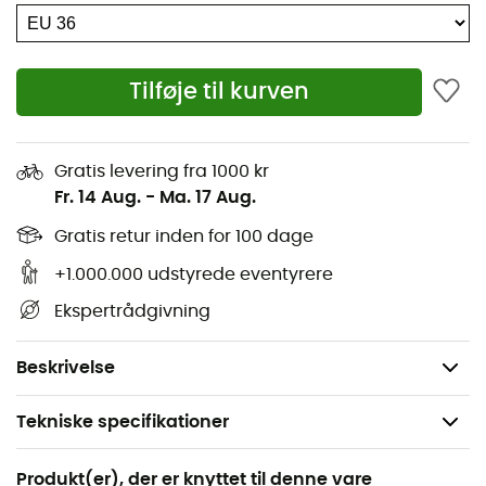
Materialer: 100 % polyamid
Standard pasform
Tilføje til kurven
Isolering: polstring 60 g/m²
Teknologi: S.Café®
Forformede ærmer
Gratis levering fra 1000 kr
Fr. 14 Aug.
-
Ma. 17 Aug.
Foret front og skuldre
1 sidelomme med usynlig lynlås
Gratis retur inden for 100 dage
Frontlynlås med indvendig flap
+1.000.000 udstyrede eventyrere
Elastiske manchetter og talje
Ekspertrådgivning
Fastmonteret hætte
Vægt: 144 g
Beskrivelse
Tekniske specifikationer
Anbefales til
Produkt(er), der er knyttet til denne vare