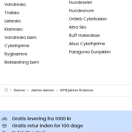
Hundeseler
Vandresko
Hundesnore
Trailsko
Ortlieb Cykeltasker
Løbesko
Altra Sko
Klatresko
Buff Halsedisse
Vandresko børn
Abus Cykelhjelme
Cykelhjelme
Patagonia Dunjakker
Rygbærere
Beklædning børn
Damer
Jakker damer
MTB jakker til damer
Gratis levering fra 1000 kr
Gratis retur inden for 100 dage