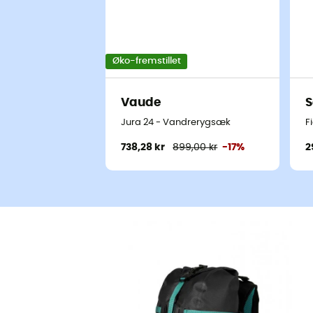
Øko-fremstillet
Vaude
S
Jura 24 - Vandrerygsæk
F
738,28 kr
899,00 kr
-17%
2