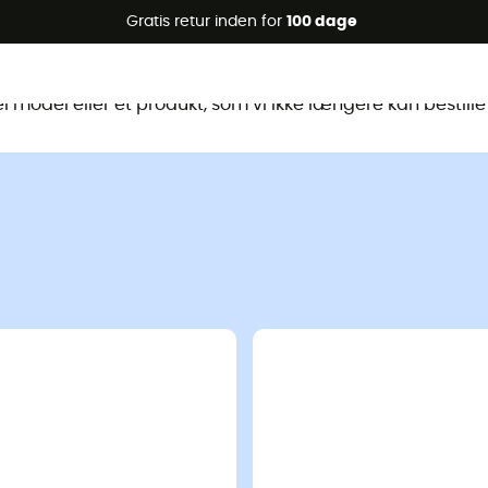
Gratis retur inden for
100 dage
te produkt er ikke længere tilgænge
 model eller et produkt, som vi ikke længere kan bestille