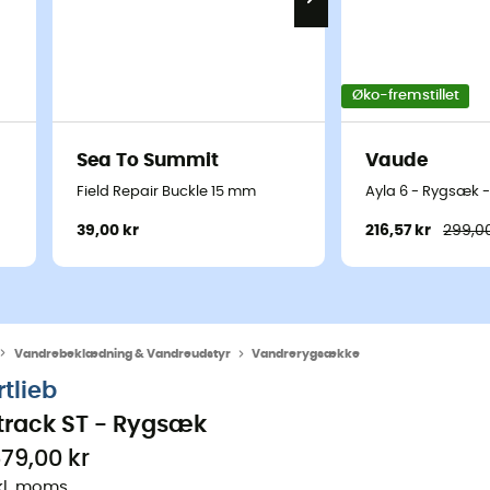
Øko-fremstillet
Sea To Summit
Vaude
Field Repair Buckle 15 mm
Ayla 6 - Rygsæk -
39,00 kr
216,57 kr
299,00
Vandrebeklædning & Vandreudstyr
Vandrerygsække
rtlieb
track ST - Rygsæk
579,00 kr
kl. moms