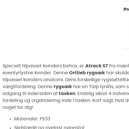
Pr
Specielt tilpasset kvinders behov, er
Atrack ST
fra mær
eventyrlystne kvinder. Denne
Ortlieb rygsæk
har skulde
tilpasset kvinders anatomi. Dens forskellige rygstøttefl
vægtfordeling. Denne
rygsæk
har en Tizip lynlås, so
adgang til indersiden af
tasken
. Endelig sikrer 4 ind
fordeling og organisering inde i tasken. Kort sagt, hvis d
noget for dig!
Materialer: PS33
Slidstærkt og rivefast nylonstof