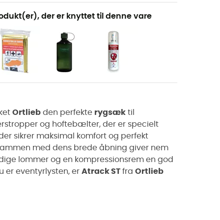
odukt(er), der er knyttet til denne vare
ket
Ortlieb
den perfekte
rygsæk
til
rstropper og hoftebælter, der er specielt
ader sikrer maksimal komfort og perfekt
m sammen med dens brede åbning giver nem
vendige lommer og en kompressionsrem en god
u er eventyrlysten, er
Atrack ST
fra
Ortlieb