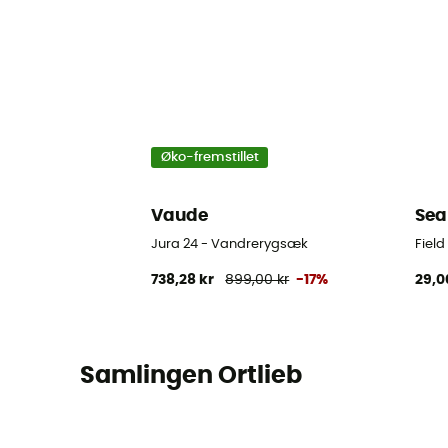
Øko-fremstillet
Vaude
Sea
Jura 24 - Vandrerygsæk
Fiel
738,28 kr
899,00 kr
-17%
29,0
Samlingen Ortlieb