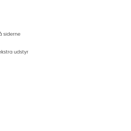
å siderne
ekstra udstyr