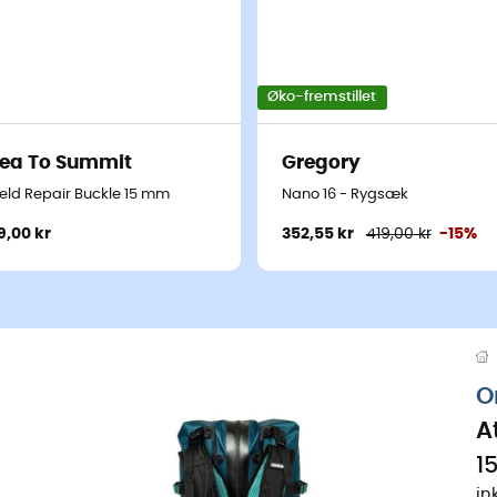
Øko-fremstillet
ea To Summit
Gregory
ield Repair Buckle 15 mm
Nano 16 - Rygsæk
9,00 kr
352,55 kr
419,00 kr
-15%
O
A
1
in