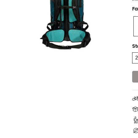
Fa
St