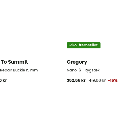
Øko-fremstillet
 To Summit
Gregory
d Repair Buckle 15 mm
Nano 16 - Rygsæk
0 kr
352,55 kr
419,00 kr
-15%