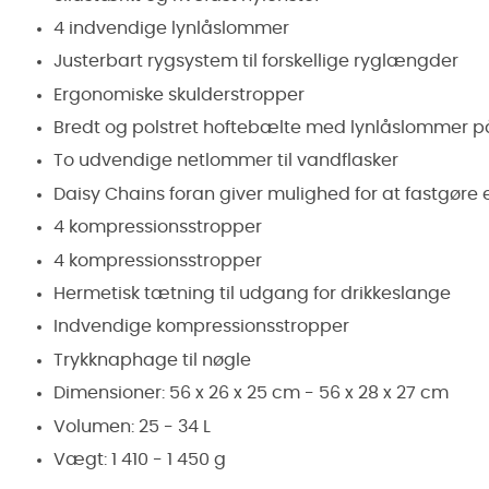
4 indvendige lynlåslommer
Justerbart rygsystem til forskellige ryglængder
Ergonomiske skulderstropper
Bredt og polstret hoftebælte med lynlåslommer p
To udvendige netlommer til vandflasker
Daisy Chains foran giver mulighed for at fastgøre 
4 kompressionsstropper
4 kompressionsstropper
Hermetisk tætning til udgang for drikkeslange
Indvendige kompressionsstropper
Trykknaphage til nøgle
Dimensioner: 56 x 26 x 25 cm - 56 x 28 x 27 cm
Volumen: 25 - 34 L
Vægt: 1 410 - 1 450 g