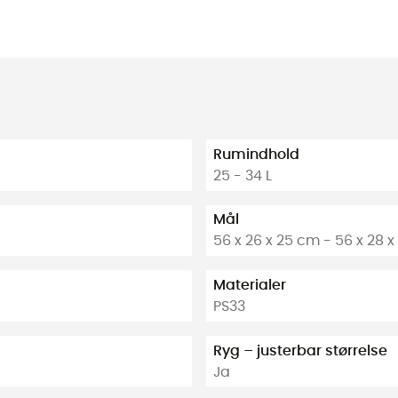
Rumindhold
25 - 34 L
Mål
56 x 26 x 25 cm - 56 x 28 
Materialer
PS33
Ryg – justerbar størrelse
Ja