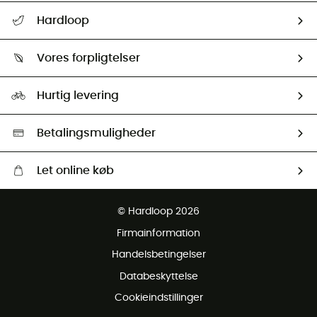
FAQs & hjælp
Hardloop
Følge min pakke
Om os
Returnering & Tilbagebetaling
Vores forpligtelser
HardGuides
Størrelsesguide
Vores foraftryk
Our ambassadors
Hurtig levering
Second hand
HardGreen Udvalg
Betalingsmuligheder
Let online køb
Gratis levering fra 1000 kr
© Hardloop 2026
Gratis retur inden for 100 dage
Firmainformation
Gratis Kundeservice
Handelsbetingelser
Databeskyttelse
Cookieindstillinger