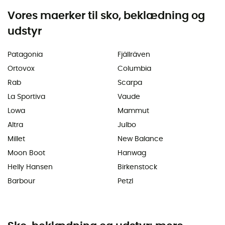
Vores maerker til sko, beklædning og
udstyr
Patagonia
Fjällräven
Ortovox
Columbia
Rab
Scarpa
La Sportiva
Vaude
Lowa
Mammut
Altra
Julbo
Millet
New Balance
Moon Boot
Hanwag
Helly Hansen
Birkenstock
Barbour
Petzl