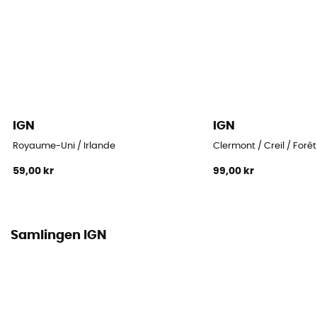
IGN
IGN
Royaume-Uni / Irlande
Clermont / Creil / Forê
59,00 kr
99,00 kr
Samlingen IGN