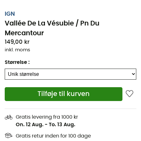
IGN
Vallée De La Vésubie / Pn Du
Mercantour
149,00 kr
inkl. moms
Størrelse
:
Tilføje til kurven
Uanset om det er for et par kilometer eller en lang
udforskning, vil den topografiske nan IGN Vallée De La
Vésubie / Pn Du Mercantour være en uvurderlig allieret
Gratis levering fra 1000 kr
til at forberede og opleve dit eventyr. Denne præcise
On. 12 Aug.
-
To. 13 Aug.
IGN-kort (målestok 1:25.000) indeholder alle de
nødvendige detaljer for at navigere på stier og veje i
Gratis retur inden for 100 dage