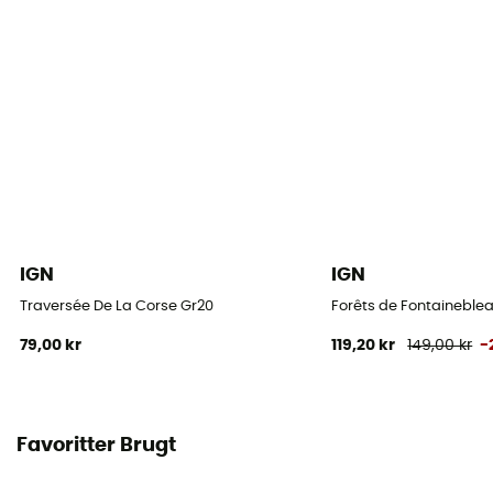
IGN
IGN
Traversée De La Corse Gr20
Forêts de Fontaineblea
79,00 kr
119,20 kr
149,00 kr
-
Favoritter Brugt