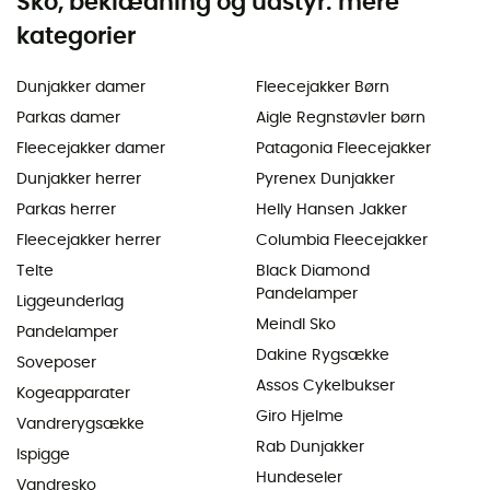
Sko, beklædning og udstyr: mere
kategorier
Dunjakker damer
Fleecejakker Børn
Parkas damer
Aigle Regnstøvler børn
Fleecejakker damer
Patagonia Fleecejakker
Dunjakker herrer
Pyrenex Dunjakker
Parkas herrer
Helly Hansen Jakker
Fleecejakker herrer
Columbia Fleecejakker
Telte
Black Diamond
Pandelamper
Liggeunderlag
Meindl Sko
Pandelamper
Dakine Rygsække
Soveposer
Assos Cykelbukser
Kogeapparater
Giro Hjelme
Vandrerygsække
Rab Dunjakker
Ispigge
Hundeseler
Vandresko