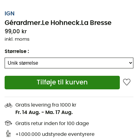
IGN
Gérardmer.Le Hohneck.La Bresse
99,00 kr
inkl. moms
Størrelse
:
Tilføje til kurven
Uanset om det er for et par kilometer eller en lang
udforskning, vil nan IGN Gérardmer.Le Hohneck.La Bresse
være en uvurderlig allieret til at forberede og opleve dit
Gratis levering fra 1000 kr
eventyr. Med stor præcision indeholder dette IGN-kort
Fr. 14 Aug.
-
Ma. 17 Aug.
(målestok 1:25.000) alle de nødvendige detaljer for at
bevæge sig på stier og veje i Gérardmer.Le Hohneck.La
Gratis retur inden for 100 dage
Bresse og opdage dets mange rigdomme: terræn,
+1.000.000 udstyrede eventyrere
vandløb, refugier og andre bemærkelsesværdige