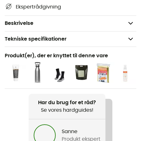
Ekspertrådgivning
steder... Ud over din retningssans er dette IGN-
vandrekort efter vores mening derfor uundværligt i din
taske og i dine hænder!
Beskrivelse
Tekniske specifikationer
Anbefales til
Produkt(er), der er knyttet til denne vare
Vandreture / Trekking / Rejse
Produkt
Gérardmer.Le Hohneck.La Bresse
Pløs
Har du brug for et råd?
Fransk
Se vores hardguides!
Sanne
Produkt ekspert