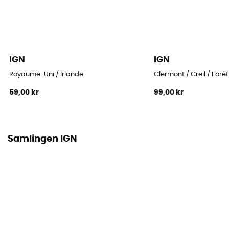
IGN
IGN
Royaume-Uni / Irlande
Clermont / Creil / Forê
59,00 kr
99,00 kr
Samlingen IGN