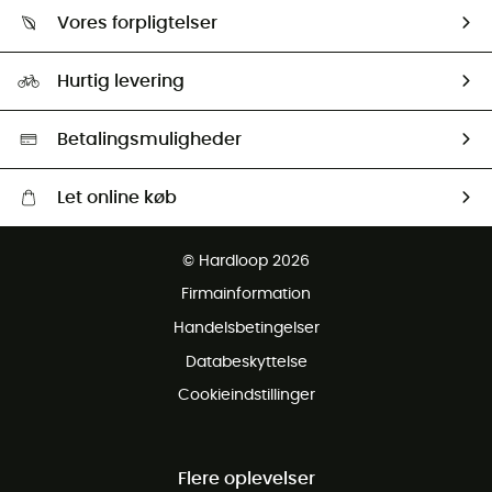
Om os
Returnering & Tilbagebetaling
Vores forpligtelser
HardGuides
Størrelsesguide
Vores foraftryk
Our ambassadors
Hurtig levering
Second hand
HardGreen Udvalg
Betalingsmuligheder
Let online køb
Gratis levering fra 1000 kr
© Hardloop 2026
Gratis retur inden for 100 dage
Firmainformation
Gratis Kundeservice
Handelsbetingelser
Databeskyttelse
Cookieindstillinger
Flere oplevelser