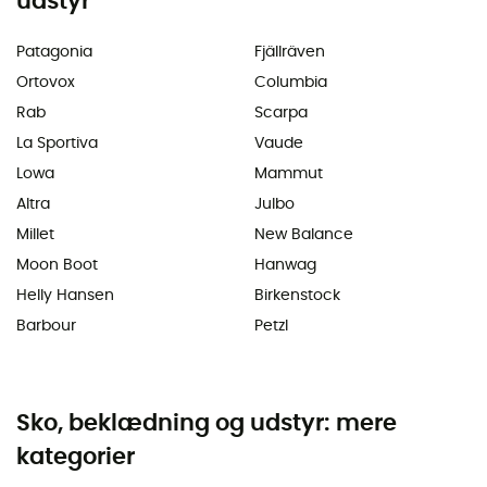
udstyr
Patagonia
Fjällräven
Ortovox
Columbia
Rab
Scarpa
La Sportiva
Vaude
Lowa
Mammut
Altra
Julbo
Millet
New Balance
Moon Boot
Hanwag
Helly Hansen
Birkenstock
Barbour
Petzl
Sko, beklædning og udstyr: mere
kategorier