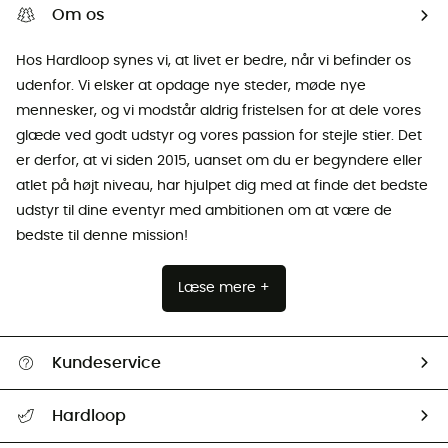
Om os
Hos Hardloop synes vi, at livet er bedre, når vi befinder os
udenfor. Vi elsker at opdage nye steder, møde nye
mennesker, og vi modstår aldrig fristelsen for at dele vores
glæde ved godt udstyr og vores passion for stejle stier. Det
er derfor, at vi siden 2015, uanset om du er begyndere eller
atlet på højt niveau, har hjulpet dig med at finde det bedste
udstyr til dine eventyr med ambitionen om at være de
bedste til denne mission!
Læse mere +
Kundeservice
FAQs & hjælp
Hardloop
Følge min pakke