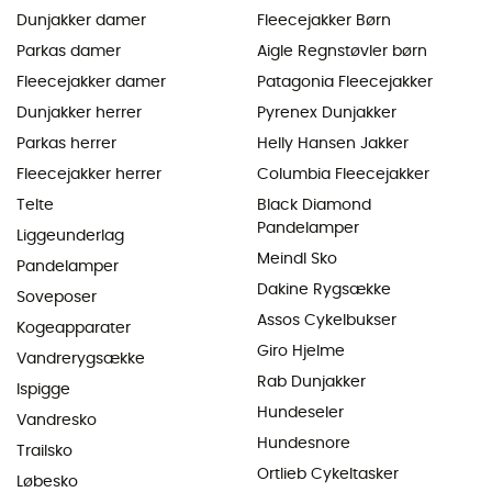
Dunjakker damer
Fleecejakker Børn
Parkas damer
Aigle Regnstøvler børn
Fleecejakker damer
Patagonia Fleecejakker
Dunjakker herrer
Pyrenex Dunjakker
Parkas herrer
Helly Hansen Jakker
Fleecejakker herrer
Columbia Fleecejakker
Telte
Black Diamond
Pandelamper
Liggeunderlag
Meindl Sko
Pandelamper
Dakine Rygsække
Soveposer
Assos Cykelbukser
Kogeapparater
Giro Hjelme
Vandrerygsække
Rab Dunjakker
Ispigge
Hundeseler
Vandresko
Hundesnore
Trailsko
Ortlieb Cykeltasker
Løbesko