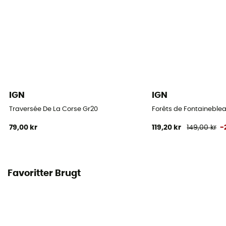
IGN
IGN
Traversée De La Corse Gr20
Forêts de Fontaineblea
79,00 kr
119,20 kr
149,00 kr
-
Favoritter Brugt