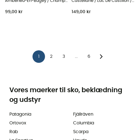
Ambérieu-En-Bugey / Champagne-En-Valromey / Massif Du Bugey
Castellane / Lac De Castillon / Pnr Du Verdon
99,00 kr
149,00 kr
1
2
3
6
...
Vores maerker til sko, beklædning
og udstyr
Patagonia
Fjällräven
Ortovox
Columbia
Rab
Scarpa