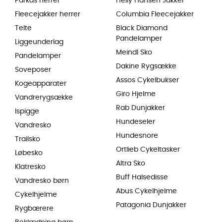
Parkas herrer
Helly Hansen Jakker
Fleecejakker herrer
Columbia Fleecejakker
Telte
Black Diamond
Pandelamper
Liggeunderlag
Meindl Sko
Pandelamper
Dakine Rygsække
Soveposer
Assos Cykelbukser
Kogeapparater
Giro Hjelme
Vandrerygsække
Rab Dunjakker
Ispigge
Hundeseler
Vandresko
Hundesnore
Trailsko
Ortlieb Cykeltasker
Løbesko
Altra Sko
Klatresko
Buff Halsedisse
Vandresko børn
Abus Cykelhjelme
Cykelhjelme
Patagonia Dunjakker
Rygbærere