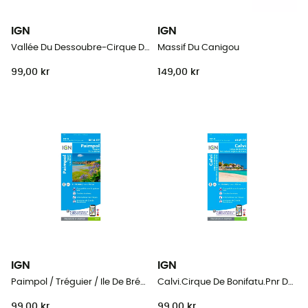
IGN
IGN
Vallée Du Dessoubre-Cirque De Consolation.Montagnes Du Lomont
Massif Du Canigou
99,00 kr
149,00 kr
IGN
IGN
Paimpol / Tréguier / Ile De Bréhat
Calvi.Cirque De Bonifatu.Pnr De Corse
99,00 kr
99,00 kr