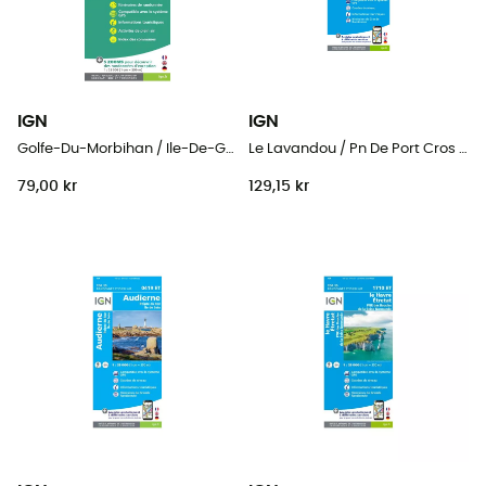
IGN
IGN
Golfe-Du-Morbihan / Ile-De-Groix / Belle-Ile / Presqu'Île-De-Quiberon
Le Lavandou / Pn De Port Cros / Corniche Des Maures
79,00 kr
129,15 kr