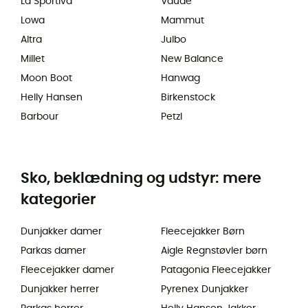
La Sportiva
Vaude
Lowa
Mammut
Altra
Julbo
Millet
New Balance
Moon Boot
Hanwag
Helly Hansen
Birkenstock
Barbour
Petzl
Sko, beklædning og udstyr: mere
kategorier
Dunjakker damer
Fleecejakker Børn
Parkas damer
Aigle Regnstøvler børn
Fleecejakker damer
Patagonia Fleecejakker
Dunjakker herrer
Pyrenex Dunjakker