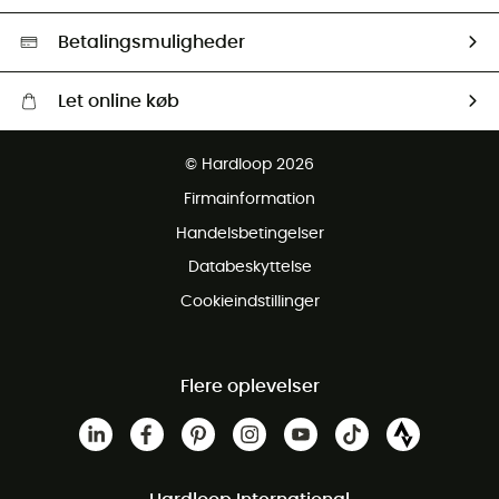
HardGreen Udvalg
Betalingsmuligheder
Let online køb
Gratis levering fra 1000 kr
© Hardloop 2026
Gratis retur inden for 100 dage
Firmainformation
Gratis Kundeservice
Handelsbetingelser
Databeskyttelse
Cookieindstillinger
Flere oplevelser