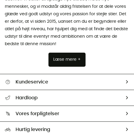
mennesker, og vi modstår aldrig fristelsen for at dele vores
glæde ved godt udstyr og vores passion for stejle stier. Det
er derfor, at vi siden 2015, uanset om du er begyndere eller
atlet på højt niveau, har hjulpet dig med at finde det bedste
udstyr til dine eventyr med ambitionen om at være de
bedste til denne mission!
Læse mere +
Kundeservice
FAQs & hjælp
Hardloop
Følge min pakke
Om os
Returnering & Tilbagebetaling
Vores forpligtelser
HardGuides
Størrelsesguide
Vores foraftryk
Our ambassadors
Hurtig levering
Second hand