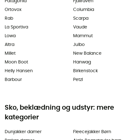
Patagonia
Fjällräven
Ortovox
Columbia
Rab
Scarpa
La Sportiva
Vaude
Lowa
Mammut
Altra
Julbo
Millet
New Balance
Moon Boot
Hanwag
Helly Hansen
Birkenstock
Barbour
Petzl
Sko, beklædning og udstyr: mere
kategorier
Dunjakker damer
Fleecejakker Børn