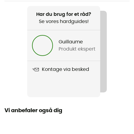
Vægt
160 g
Har du brug for et råd?
Se vores hardguides!
Produkt
KC Sun Roof 2021
Guillaume
Label
Produkt ekspert
Fair Wear Foundation / PFC-Free
Kontage via besked
Vi anbefaler også dig