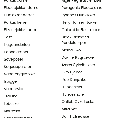
Parkas damer
Aigle Regnstøvler børn
Fleecejakker damer
Patagonia Fleecejakker
Dunjakker herrer
Pyrenex Dunjakker
Parkas herrer
Helly Hansen Jakker
Fleecejakker herrer
Columbia Fleecejakker
Telte
Black Diamond
Pandelamper
Liggeunderlag
Meindl Sko
Pandelamper
Dakine Rygsække
Soveposer
Assos Cykelbukser
Kogeapparater
Giro Hjelme
Vandrerygsække
Rab Dunjakker
Ispigge
Hundeseler
Vandresko
Hundesnore
Trailsko
Ortlieb Cykeltasker
Løbesko
Altra Sko
Klatresko
Buff Halsedisse