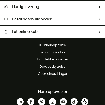
Vores foraftryk
Our ambassadors
Hurtig levering
Second hand
HardGreen Udvalg
Betalingsmuligheder
Let online køb
Gratis levering fra 1000 kr
© Hardloop 2026
Gratis retur inden for 100 dage
Firmainformation
Gratis Kundeservice
Handelsbetingelser
Databeskyttelse
Cookieindstillinger
Flere oplevelser