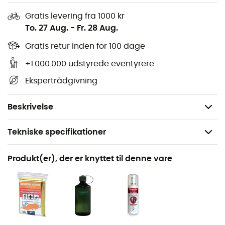
nemt opbevare den takket være dens fleksible
konstruktion.
Gratis levering fra 1000 kr
To. 27 Aug.
-
Fr. 28 Aug.
Sol- og regnbeskyttelse kan hurtigt monteres på
Gratis retur inden for 100 dage
bæreseler
Sun cover tilbyder beskyttelse mod UV-stråling
+1.000.000 udstyrede eventyrere
Let at opbevare takket være den fleksible
Ekspertrådgivning
konstruktion
Vægt: 160 g
Beskrivelse
Tekniske specifikationer
Anbefales til
Produkt(er), der er knyttet til denne vare
Vandreture / Rejse
Køn
Herre / Dame