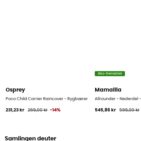
Øko-fremstillet
Osprey
Mamalila
Poco Child Carrier Raincover - Rygbærer
Allrounder - Nederdel
231,23 kr
269,00 kr
-14%
545,86 kr
599,00 kr
Samlingen deuter