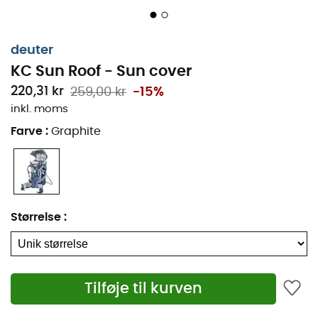
deuter
KC Sun Roof - Sun cover
220,31 kr
259,00 kr
-15%
inkl. moms
Farve
:
Graphite
Størrelse
:
Den
KC Sun Roof
er en
Sun cover
fra mærket
Deuter
,
som nemt passer til alle
Deuter
bæreselemodeller.
Fleksibel og holdbar,
KC Sun Roof
beskytter dit
barns
Tilføje til kurven
hoved mod solens stråler og holder det i skyggen og
køligt under dine sommerudflugter. Du kan derefter