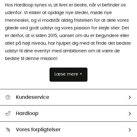
Hos Hardloop synes vi, at livet er bedre, når vi befinder os
udenfor. Vi elsker at opdage nye steder, møde nye
mennesker, og vi modstår aldrig fristelsen for at dele vores
glæde ved godt udstyr og vores passion for stejle stier. Det
er derfor, at vi siden 2015, uanset om du er begyndere eller
atlet på højt niveau, har hjulpet dig med at finde det bedste
udstyr til dine eventyr med ambitionen om at være de
bedste til denne mission!
Læse mere +
Kundeservice
FAQs & hjælp
Hardloop
Følge min pakke
Om os
Returnering & Tilbagebetaling
Vores forpligtelser
HardGuides
Størrelsesguide