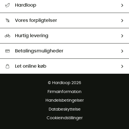
FAQs & hjælp
Hardloop
Følge min pakke
Om os
Returnering & Tilbagebetaling
Vores forpligtelser
HardGuides
Størrelsesguide
Vores foraftryk
Our ambassadors
Hurtig levering
Second hand
HardGreen Udvalg
Betalingsmuligheder
Let online køb
Gratis levering fra 1000 kr
© Hardloop 2026
Gratis retur inden for 100 dage
Firmainformation
Gratis Kundeservice
Handelsbetingelser
Databeskyttelse
Cookieindstillinger