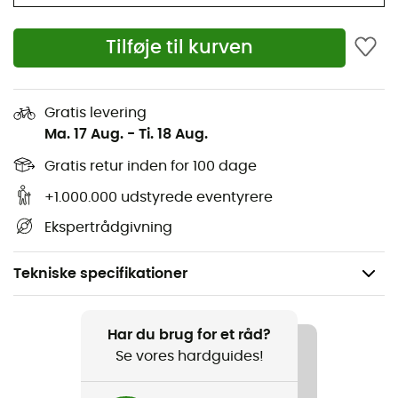
Tilføje til kurven
Gratis levering
Ma. 17 Aug.
-
Ti. 18 Aug.
Gratis retur inden for 100 dage
+1.000.000 udstyrede eventyrere
Ekspertrådgivning
Tekniske specifikationer
Anbefales til
Vandreture / Klatring / Skiture / Trekking /
Har du brug for et råd?
Bjergbestigning / Det daglige liv
Se vores hardguides!
Køn