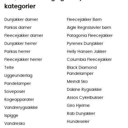
kategorier
Dunjakker damer
Fleecejakker Børn
Parkas damer
Aigle Regnstøvler børn
Fleecejakker damer
Patagonia Fleecejakker
Dunjakker herrer
Pyrenex Dunjakker
Parkas herrer
Helly Hansen Jakker
Fleecejakker herrer
Columbia Fleecejakker
Telte
Black Diamond
Pandelamper
Liggeunderlag
Meindl Sko
Pandelamper
Dakine Rygsække
Soveposer
Assos Cykelbukser
Kogeapparater
Giro Hjelme
Vandrerygsække
Rab Dunjakker
Ispigge
Hundeseler
Vandresko