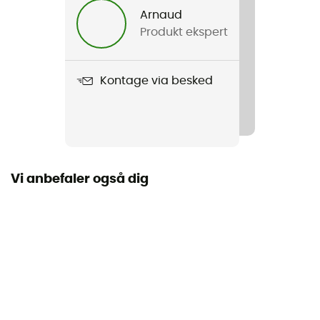
Arnaud
Herre / Dame
Produkt ekspert
Produkt
Split Shot
Kontage via besked
Anvendt teknologi
Prizm
Beskyttelseskategori
Catégorie 3
Vi anbefaler også dig
Glass material
Plutonite
Personligt beskyttelsesudstyr
PPE - Category 1