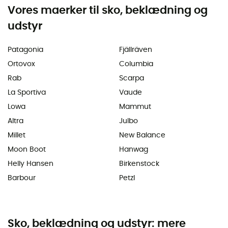
Vores maerker til sko, beklædning og
udstyr
Patagonia
Fjällräven
Ortovox
Columbia
Rab
Scarpa
La Sportiva
Vaude
Lowa
Mammut
Altra
Julbo
Millet
New Balance
Moon Boot
Hanwag
Helly Hansen
Birkenstock
Barbour
Petzl
Sko, beklædning og udstyr: mere