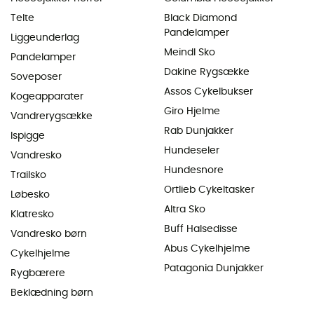
Telte
Black Diamond
Pandelamper
Liggeunderlag
Meindl Sko
Pandelamper
Dakine Rygsække
Soveposer
Assos Cykelbukser
Kogeapparater
Giro Hjelme
Vandrerygsække
Rab Dunjakker
Ispigge
Hundeseler
Vandresko
Hundesnore
Trailsko
Ortlieb Cykeltasker
Løbesko
Altra Sko
Klatresko
Buff Halsedisse
Vandresko børn
Abus Cykelhjelme
Cykelhjelme
Patagonia Dunjakker
Rygbærere
Beklædning børn