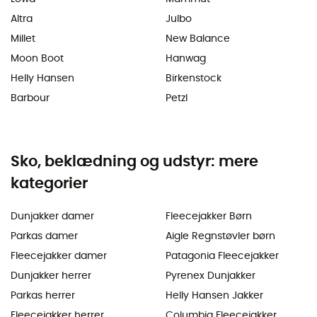
Altra
Julbo
Millet
New Balance
Moon Boot
Hanwag
Helly Hansen
Birkenstock
Barbour
Petzl
Sko, beklædning og udstyr: mere
kategorier
Dunjakker damer
Fleecejakker Børn
Parkas damer
Aigle Regnstøvler børn
Fleecejakker damer
Patagonia Fleecejakker
Dunjakker herrer
Pyrenex Dunjakker
Parkas herrer
Helly Hansen Jakker
Fleecejakker herrer
Columbia Fleecejakker