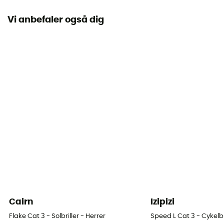
134 mm
Vi anbefaler også dig
Personligt beskyttelsesudstyr
PPE - Category 1
Cairn
Izipizi
Flake Cat 3 - Solbriller - Herrer
Speed L Cat 3 - Cykelbr