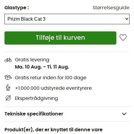
Glastype
:
Størrelsesguide
Tilføje til kurven
Gratis levering
Ma. 10 Aug.
-
Ti. 11 Aug.
Gratis retur inden for 100 dage
+1.000.000 udstyrede eventyrere
Ekspertrådgivning
Tekniske specifikationer
Anbefales til
Produkt(er), der er knyttet til denne vare
Trail / Det daglige liv / Mountainbike / langrend /