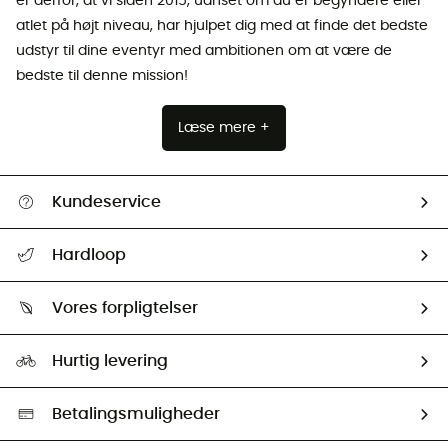
er derfor, at vi siden 2015, uanset om du er begyndere eller
atlet på højt niveau, har hjulpet dig med at finde det bedste
udstyr til dine eventyr med ambitionen om at være de
bedste til denne mission!
Læse mere +
Kundeservice
FAQs & hjælp
Hardloop
Følge min pakke
Om os
Returnering & Tilbagebetaling
Vores forpligtelser
HardGuides
Størrelsesguide
Vores foraftryk
Our ambassadors
Hurtig levering
Second hand
HardGreen Udvalg
Betalingsmuligheder