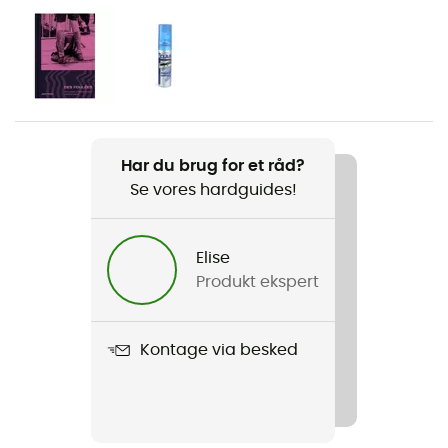
Enduro
Køn
Herre / Dame
Produkt
Har du brug for et råd?
Sutro
Se vores hardguides!
Inkluderet i leveringen
Opbevaringspose - etui
Elise
Produkt ekspert
Glas
Prizm Ruby - Prizm Road - Prizm Road Jade
Kontage via besked
Glass material
Polycarbonate
Rammebredde