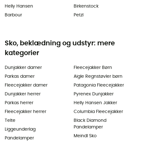
Helly Hansen
Birkenstock
Barbour
Petzl
Sko, beklædning og udstyr: mere
kategorier
Dunjakker damer
Fleecejakker Børn
Parkas damer
Aigle Regnstøvler børn
Fleecejakker damer
Patagonia Fleecejakker
Dunjakker herrer
Pyrenex Dunjakker
Parkas herrer
Helly Hansen Jakker
Fleecejakker herrer
Columbia Fleecejakker
Telte
Black Diamond
Pandelamper
Liggeunderlag
Meindl Sko
Pandelamper