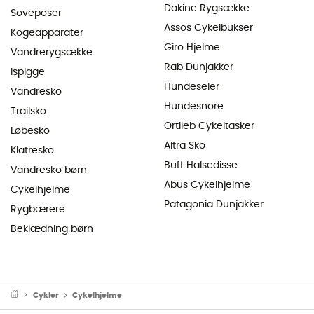
Dakine Rygsække
Soveposer
Assos Cykelbukser
Kogeapparater
Giro Hjelme
Vandrerygsække
Rab Dunjakker
Ispigge
Hundeseler
Vandresko
Hundesnore
Trailsko
Ortlieb Cykeltasker
Løbesko
Altra Sko
Klatresko
Buff Halsedisse
Vandresko børn
Abus Cykelhjelme
Cykelhjelme
Patagonia Dunjakker
Rygbærere
Beklædning børn
Cykler
Cykelhjelme