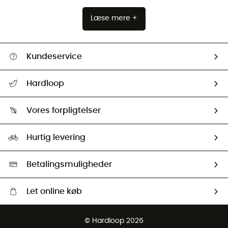
Læse mere +
Kundeservice
FAQs & hjælp
Hardloop
Følge min pakke
Om os
Returnering & Tilbagebetaling
Vores forpligtelser
HardGuides
Størrelsesguide
Vores foraftryk
Our ambassadors
Hurtig levering
Second hand
HardGreen Udvalg
Betalingsmuligheder
Let online køb
Gratis levering fra 1000 kr
© Hardloop 2026
Gratis retur inden for 100 dage