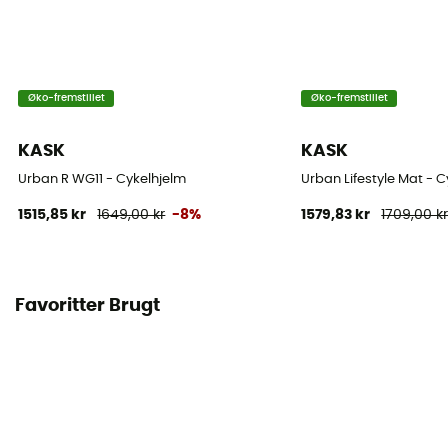
Øko-fremstillet
Øko-fremstillet
KASK
KASK
Urban R WG11 - Cykelhjelm
Urban Lifestyle Mat - 
1515,85 kr
1649,00 kr
-8%
1579,83 kr
1709,00 k
Favoritter Brugt