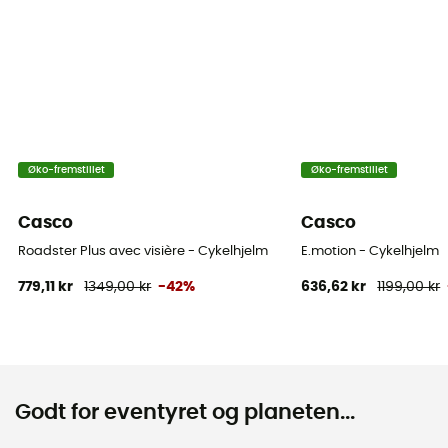
Øko-fremstillet
Øko-fremstillet
Casco
Casco
Roadster Plus avec visière - Cykelhjelm
E.motion - Cykelhjelm
779,11 kr
1349,00 kr
-42%
636,62 kr
1199,00 kr
Godt for eventyret og planeten...