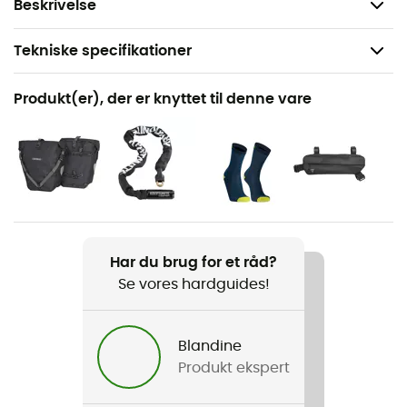
Vægt: 390 g
Beskrivelse
Tekniske specifikationer
Anbefales til
Produkt(er), der er knyttet til denne vare
Cykel / Landevejscykler
Køn
Herre / Dame
Vægt
410 g
Har du brug for et råd?
Se vores hardguides!
Produkt
Urban Lifestyle
Blandine
Norm
Produkt ekspert
CE-standard