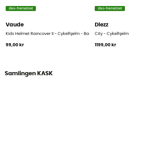
Skrogmateriale
Øko-fremstillet
Øko-fremstillet
polycarbonate
Vaude
Diezz
Visir
Ja
Kids Helmet Raincover II - Cykelhjelm - Barn
City - Cykelhjelm
99,00 kr
1199,00 kr
Certificering
CE-standard
Personligt beskyttelsesudstyr
Samlingen KASK
PPE - Category 2