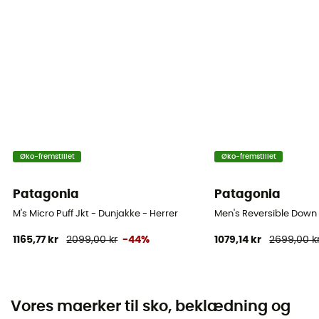
Øko-fremstillet
Øko-fremstillet
Patagonia
Patagonia
M's Micro Puff Jkt - Dunjakke - Herrer
Men's Reversible Down 
1165,77 kr
2099,00 kr
-44%
1079,14 kr
2699,00 k
Vores maerker til sko, beklædning og