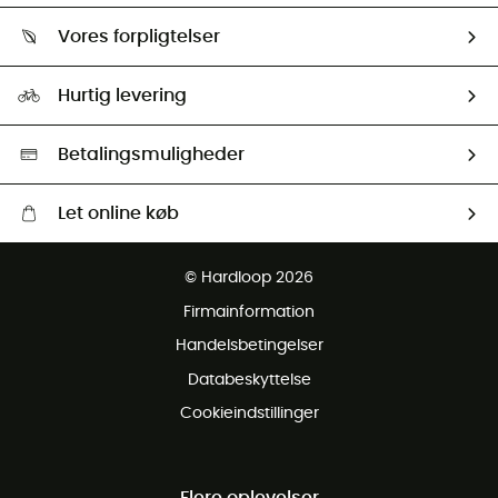
Om os
Returnering & Tilbagebetaling
Vores forpligtelser
HardGuides
Størrelsesguide
Vores foraftryk
Our ambassadors
Hurtig levering
Second hand
HardGreen Udvalg
Betalingsmuligheder
Let online køb
Gratis levering fra 1000 kr
© Hardloop 2026
Gratis retur inden for 100 dage
Firmainformation
Gratis Kundeservice
Handelsbetingelser
Databeskyttelse
Cookieindstillinger