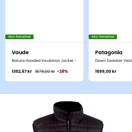
Øko-fremstillet
Øko-fremstillet
Vaude
Patagonia
Batura Hooded Insulation Jacket - Dunjakke - Herrer
Down Sweater Vest 
1352,67 kr
1879,00 kr
-28%
1599,00 kr
PowerVest Heat
er en
dunjakke
til
mænd
designet af
Therm-Ic
, ideel til at nyde dine udendørs aktiviteter året