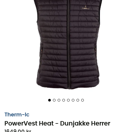
rundt. Denne
ærmeløse dunjakke
er tynd og let, hvilket
gør det muligt at bære den under en anden jakke i de
koldeste perioder eller nemt at pakke den i din taske, så
du kan tage den med dig overalt.
PowerVest Heat
er
udstyret med 5 varmezoner, der er intelligent fordelt,
hvilket sikrer en blid og ensartet varmefordeling for at
give dig maksimal komfort. Den fungerer via Bluetooth®
takket være
Therm-Ic Heat control
-appen, og denne
ærmeløse dunjakke
er designet til at give dig mulighed
for let at justere varmen fra din smartphone.
5 ultratynde varmeelementer, der giver en god
varmefordeling på maven, lommerne, lænden og
ryggen
Kompakt og let, du kan nemt folde din jakke og
spare plads i din taske
Therm-Ic
Jakken er designet uden materialer af animalsk
PowerVest Heat - Dunjakke Herrer
oprindelse
1649,00 kr