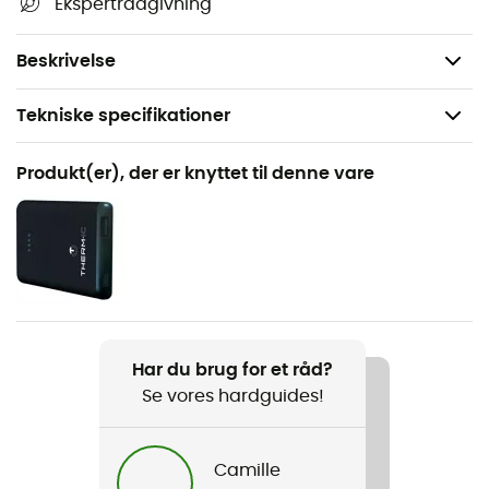
Ekspertrådgivning
Kompatibel Powerbank-batteri:
Batterie Slim Universal
PowerBank
Beskrivelse
Tekniske specifikationer
Anbefales til
Produkt(er), der er knyttet til denne vare
Vandreture / Det daglige liv / Ski
Køn
Herre
Produkt
PowerVest Heat
Har du brug for et råd?
Se vores hardguides!
Hætte
Nej
Camille
Mad