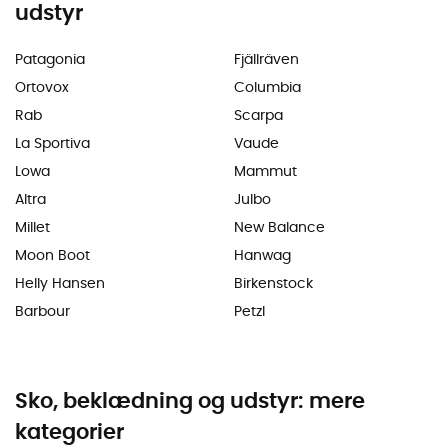
udstyr
Patagonia
Fjällräven
Ortovox
Columbia
Rab
Scarpa
La Sportiva
Vaude
Lowa
Mammut
Altra
Julbo
Millet
New Balance
Moon Boot
Hanwag
Helly Hansen
Birkenstock
Barbour
Petzl
Sko, beklædning og udstyr: mere
kategorier