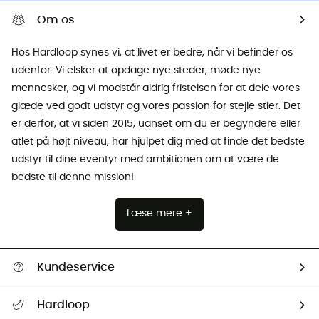
Om os
Hos Hardloop synes vi, at livet er bedre, når vi befinder os
udenfor. Vi elsker at opdage nye steder, møde nye
mennesker, og vi modstår aldrig fristelsen for at dele vores
glæde ved godt udstyr og vores passion for stejle stier. Det
er derfor, at vi siden 2015, uanset om du er begyndere eller
atlet på højt niveau, har hjulpet dig med at finde det bedste
udstyr til dine eventyr med ambitionen om at være de
bedste til denne mission!
Læse mere +
Kundeservice
FAQs & hjælp
Hardloop
Følge min pakke