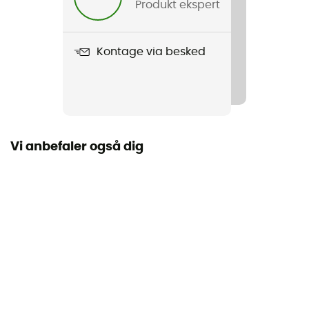
Produkt ekspert
Batterier
Materialer
Kontage via besked
[main] 100 % recycled polyester, [secondary] 100 %
recycled polyester, [isolation] 100% goose
Inkluderet i leveringen
USB-kabel U-Pack
Vi anbefaler også dig