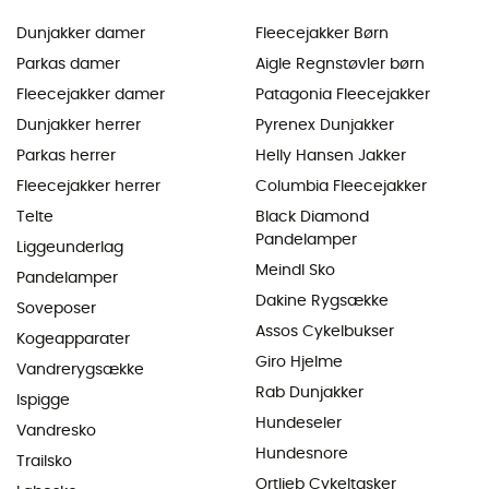
Dunjakker damer
Fleecejakker Børn
Parkas damer
Aigle Regnstøvler børn
Fleecejakker damer
Patagonia Fleecejakker
Dunjakker herrer
Pyrenex Dunjakker
Parkas herrer
Helly Hansen Jakker
Fleecejakker herrer
Columbia Fleecejakker
Telte
Black Diamond
Pandelamper
Liggeunderlag
Meindl Sko
Pandelamper
Dakine Rygsække
Soveposer
Assos Cykelbukser
Kogeapparater
Giro Hjelme
Vandrerygsække
Rab Dunjakker
Ispigge
Hundeseler
Vandresko
Hundesnore
Trailsko
Ortlieb Cykeltasker