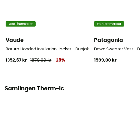
Øko-fremstillet
Øko-fremstillet
Vaude
Patagonia
Batura Hooded Insulation Jacket - Dunjakke - Herrer
Down Sweater Vest - D
1352,67 kr
1879,00 kr
-28%
1599,00 kr
Samlingen Therm-Ic