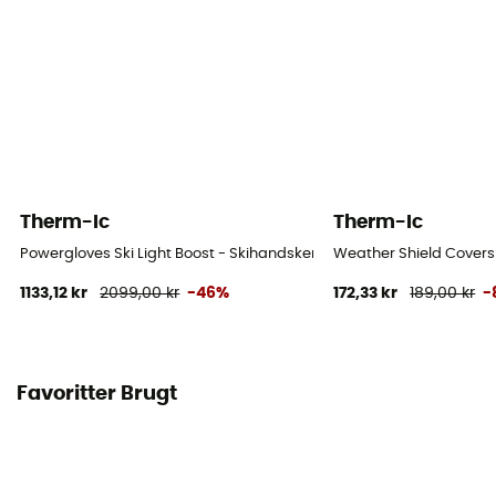
Therm-Ic
Therm-Ic
Powergloves Ski Light Boost - Skihandsker
Weather Shield Covers
1133,12 kr
2099,00 kr
-46%
172,33 kr
189,00 kr
-
Favoritter Brugt