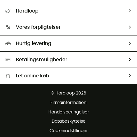
FAQs & hjælp
Hardloop
Følge min pakke
Om os
Returnering & Tilbagebetaling
Vores forpligtelser
HardGuides
Størrelsesguide
Vores foraftryk
Our ambassadors
Hurtig levering
Second hand
HardGreen Udvalg
Betalingsmuligheder
Let online køb
Gratis levering fra 1000 kr
© Hardloop 2026
Gratis retur inden for 100 dage
Firmainformation
Gratis Kundeservice
Handelsbetingelser
Databeskyttelse
Cookieindstillinger