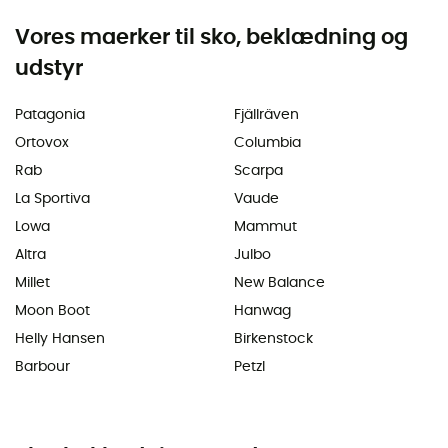
Vores maerker til sko, beklædning og
udstyr
Patagonia
Fjällräven
Ortovox
Columbia
Rab
Scarpa
La Sportiva
Vaude
Lowa
Mammut
Altra
Julbo
Millet
New Balance
Moon Boot
Hanwag
Helly Hansen
Birkenstock
Barbour
Petzl