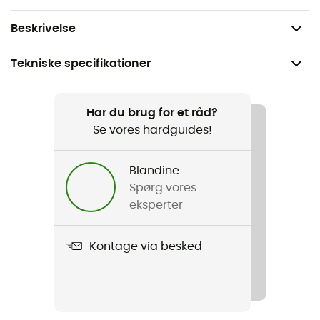
Certificering(er): CE EN 12278, UKCA, UIAA
Beskrivelse
Tekniske specifikationer
Vægt
270 g
Har du brug for et råd?
Se vores hardguides!
Produkt
Tandem¬Æ Speed
Blandine
Spørg vores
Producentens garanti
eksperter
3 år
Kontage via besked
Label
Europæisk oprindelsesgaranti
Certificering