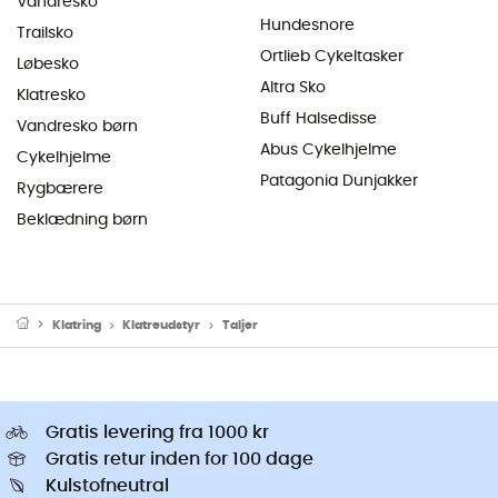
Vandresko
Hundesnore
Trailsko
Ortlieb Cykeltasker
Løbesko
Altra Sko
Klatresko
Buff Halsedisse
Vandresko børn
Abus Cykelhjelme
Cykelhjelme
Patagonia Dunjakker
Rygbærere
Beklædning børn
Klatring
Klatreudstyr
Taljer
Gratis levering fra 1000 kr
Gratis retur inden for 100 dage
Kulstofneutral