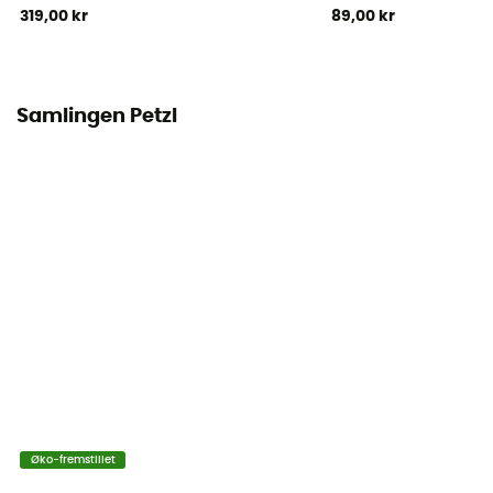
319,00 kr
89,00 kr
Ydelse
95%
Samlingen Petzl
Øko-fremstillet