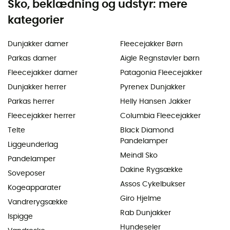
Sko, beklædning og udstyr: mere
kategorier
Dunjakker damer
Fleecejakker Børn
Parkas damer
Aigle Regnstøvler børn
Fleecejakker damer
Patagonia Fleecejakker
Dunjakker herrer
Pyrenex Dunjakker
Parkas herrer
Helly Hansen Jakker
Fleecejakker herrer
Columbia Fleecejakker
Telte
Black Diamond
Pandelamper
Liggeunderlag
Meindl Sko
Pandelamper
Dakine Rygsække
Soveposer
Assos Cykelbukser
Kogeapparater
Giro Hjelme
Vandrerygsække
Rab Dunjakker
Ispigge
Hundeseler