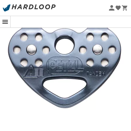
Øko-fremstillet
Oplev
Tandem Speed
fra
Petzl
, den hurtigste rebsving
på markedet i sin kategori. Specielt designet til
lavhældende
svævebaner
, tilbyder den en enestående
glideoplevelse for outdoor-sportsentusiaster. Uanset om
du er nybegynder eller ekspert, vil denne sving opfylde
dine forventninger takket være dens gennemtænkte
design og enestående ydeevne.
Tandem Speed skiller sig ud med sin evne til at nå
imponerende hastigheder
, hvilket gør hver