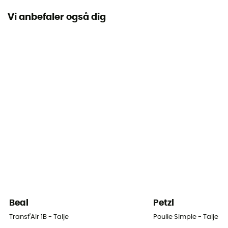
CE EN 12278 / UKCA, UIAA
Vi anbefaler også dig
Kompatible Reb
< 13 mm
Brugsanvisning
Se indlægssedlen
Overensstemmelseserklæring
Se overensstemmelseserklæringen
Personligt beskyttelsesudstyr
PPE - Category 3
Mindste brudbelastning
24 kN
Beal
Petzl
Arbejdsbyrde
Transf'Air 1B - Talje
Poulie Simple - Talje
10 kN