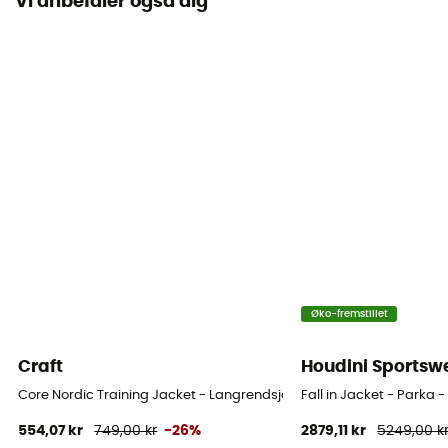
Vi anbefaler også dig
Vindjakke
Ja
Snit
Standard
Label
Bluesign / PFC-Free
Hætte
Ja
Sneskørt
Øko-fremstillet
Ja
Craft
Houdini Sportsw
Lommer
Core Nordic Training Jacket - Langrendsjakke - Herrer
Fall in Jacket - Parka -
5 lommer
554,07 kr
749,00 kr
-26%
2879,11 kr
5249,00 k