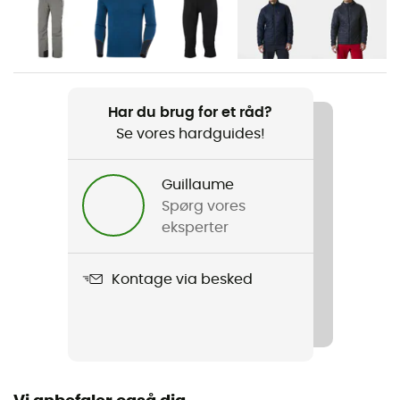
Køn
Herre
Vægt
1 190 g
Har du brug for et råd?
Se vores hardguides!
Produkt
Alpha Lifaloft Jacket
Guillaume
Spørg vores
Beklædningsgenstandens opbygning
eksperter
2 lag
Kontage via besked
Vandtæthed
Ja
Schmerber-niveau
20 000 mm