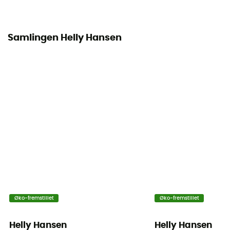
Isolering
Syntetisk isolering
Samlingen Helly Hansen
Materialer
[main] 100 % polyester [secondary] 100 % polyamide
[insulation] 80% recycled polyester, 20% polyester
MVTR (niveau af åndbarhed)
20 000 gr /m2 / 24 h
RECCO® reflekser
Ja
Ventilations lynlåse
Ja
Øko-fremstillet
Øko-fremstillet
Helly Hansen
Helly Hansen