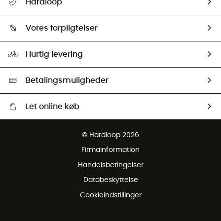
Hardloop
Følge min pakke
Om os
Returnering & Tilbagebetaling
Vores forpligtelser
HardGuides
Størrelsesguide
Vores foraftryk
Our ambassadors
Hurtig levering
Second hand
HardGreen Udvalg
Betalingsmuligheder
Let online køb
Gratis levering fra 1000 kr
© Hardloop 2026
Gratis retur inden for 100 dage
Firmainformation
Gratis Kundeservice
Handelsbetingelser
Databeskyttelse
Cookieindstillinger