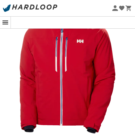
-5% Extra - Kode Summer5
Alpha Lifaloft Jacket
er en
skijakke
til
mænd
fra
Øko-fremstillet
mærket
Helly Hansen
. Valgt af atleterne fra det svenske
alpint skiløbshold, vil
Alpha Lifaloft Jacket
være perfekt
til at ledsage dig, når du skærer store kurver på en
uberørt piste. Denne
skijakke fra Helly Hansen
tilbyder
optimal komfort takket være dens Lifaloft-isolering: din
beskyttelse mod kulde vil derfor være maksimal,
samtidig med at den bevarer en bemærkelsesværdig
lethed. Detaljen, der gør forskellen: dens LifePocket til
sikkert at opbevare dine elektroniske enheder og
personlige ejendele, uanset vejrforholdene.
Materialer: 85 % polyamid - 15 % elastan
Helly Tech® Professional stof
To-lags stofkonstruktion
4-vejs strækstof
Lifaloft™ isolering fra PrimaLoft® 80 g/m²