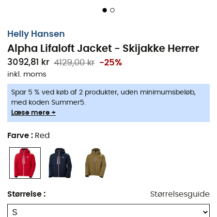
Life Pocket™ med Aerogel® isolering
Høj synlighed foldbar kant på hætten
Helly Hansen
Tapede sømme
Alpha Lifaloft Jacket - Skijakke Herrer
Vandtæt - vindtæt - åndbar
3092,81 kr
4129,00 kr
-25%
Langvarig vandafvisende behandling (DWR)
inkl. moms
Fuld isolering
Spar 5 % ved køb af 2 produkter, uden minimumsbeløb,
Recco® Advanced Rescue system
med koden Summer5.
Læse mere +
Artikulerede ærmer for optimal bevægelighed
Aftagelig snefang
Farve
:
Red
Aftagelig hætte kompatibel med hjelm
Justerbar hætte
To håndvarmerlommer
To brystlommer med renseserviet til maske
Størrelse
:
Størrelsesguide
Forlængede manchetter med tommelfingerhul