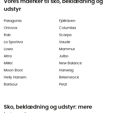
Vores maerker til sko, beklædning og
udstyr
Patagonia
Fjällräven
Ortovox
Columbia
Rab
Scarpa
La Sportiva
Vaude
Lowa
Mammut
Altra
Julbo
Millet
New Balance
Moon Boot
Hanwag
Helly Hansen
Birkenstock
Barbour
Petzl
Sko, beklædning og udstyr: mere