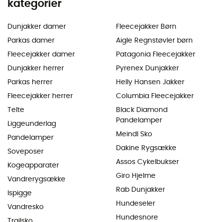
kategorier
Dunjakker damer
Fleecejakker Børn
Parkas damer
Aigle Regnstøvler børn
Fleecejakker damer
Patagonia Fleecejakker
Dunjakker herrer
Pyrenex Dunjakker
Parkas herrer
Helly Hansen Jakker
Fleecejakker herrer
Columbia Fleecejakker
Telte
Black Diamond
Pandelamper
Liggeunderlag
Meindl Sko
Pandelamper
Dakine Rygsække
Soveposer
Assos Cykelbukser
Kogeapparater
Giro Hjelme
Vandrerygsække
Rab Dunjakker
Ispigge
Hundeseler
Vandresko
Hundesnore
Trailsko