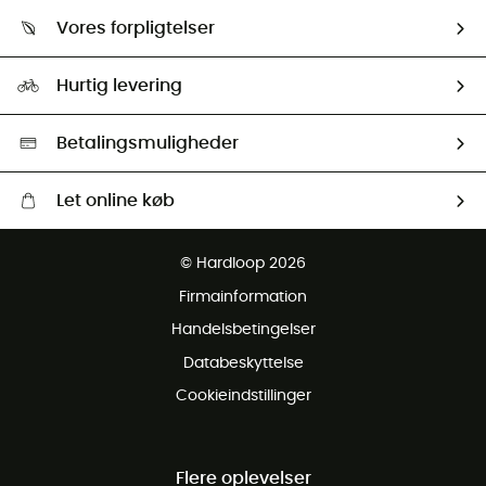
Om os
Returnering & Tilbagebetaling
Vores forpligtelser
HardGuides
Størrelsesguide
Vores foraftryk
Our ambassadors
Hurtig levering
Second hand
HardGreen Udvalg
Betalingsmuligheder
Let online køb
Gratis levering fra 1000 kr
© Hardloop 2026
Gratis retur inden for 100 dage
Firmainformation
Gratis Kundeservice
Handelsbetingelser
Databeskyttelse
Cookieindstillinger
Flere oplevelser