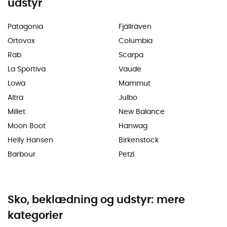
udstyr
Patagonia
Fjällräven
Ortovox
Columbia
Rab
Scarpa
La Sportiva
Vaude
Lowa
Mammut
Altra
Julbo
Millet
New Balance
Moon Boot
Hanwag
Helly Hansen
Birkenstock
Barbour
Petzl
Sko, beklædning og udstyr: mere
kategorier