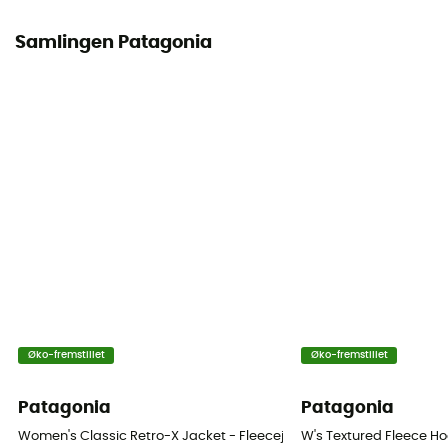
Samlingen Patagonia
Øko-fremstillet
Øko-fremstillet
Patagonia
Patagonia
Women's Classic Retro-X Jacket - Fleecejakke - Damer
W's Textured Fleece H