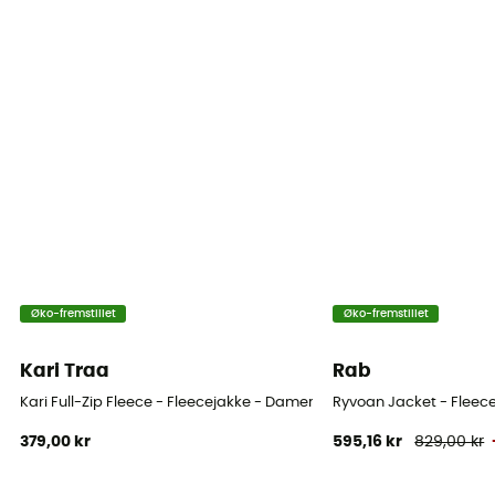
Materialer
[main] 100 % recycled polyester
Tekniske egenskaber
Isolerende
Varmeniveau
Heavyweight
Øko-fremstillet
Øko-fremstillet
Kari Traa
Rab
Kari Full-Zip Fleece - Fleecejakke - Damer
Ryvoan Jacket - Fleec
379,00 kr
595,16 kr
829,00 kr