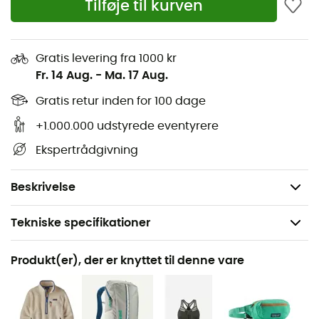
Tilføje til kurven
Dobbeltsidet fleece med fåreuldslook, varm og
blød
Gratis levering fra 1000 kr
Tre lommer med mesh-foring og Vislon® lynlåse
Fr. 14 Aug.
-
Ma. 17 Aug.
Retro stil: for- og bagindsatser for et endnu mere
retro look
Gratis retur inden for 100 dage
Hofte længde
+1.000.000 udstyrede eventyrere
Fair Trade Certified™ produktion
Ekspertrådgivning
Fremstillet i Sri Lanka
Vægt: 431 g
Beskrivelse
Tekniske specifikationer
Anbefales til
Produkt(er), der er knyttet til denne vare
Vandreture / Det daglige liv
Køn