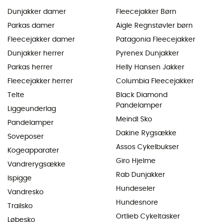
Dunjakker damer
Fleecejakker Børn
Parkas damer
Aigle Regnstøvler børn
Fleecejakker damer
Patagonia Fleecejakker
Dunjakker herrer
Pyrenex Dunjakker
Parkas herrer
Helly Hansen Jakker
Fleecejakker herrer
Columbia Fleecejakker
Telte
Black Diamond
Pandelamper
Liggeunderlag
Meindl Sko
Pandelamper
Dakine Rygsække
Soveposer
Assos Cykelbukser
Kogeapparater
Giro Hjelme
Vandrerygsække
Rab Dunjakker
Ispigge
Hundeseler
Vandresko
Hundesnore
Trailsko
Ortlieb Cykeltasker
Løbesko