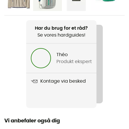
Dame
Vægt
431 g
Har du brug for et råd?
Se vores hardguides!
Produkt
Retro Pile Jacket
Théo
Snit
Produkt ekspert
Standard
Label
Kontage via besked
Bluesign / Fair Trade Certified™ / Genanvendt
Hætte
Nej
Vi anbefaler også dig
Lommer
1 brystlomme / 2 sidelommer med lynlås