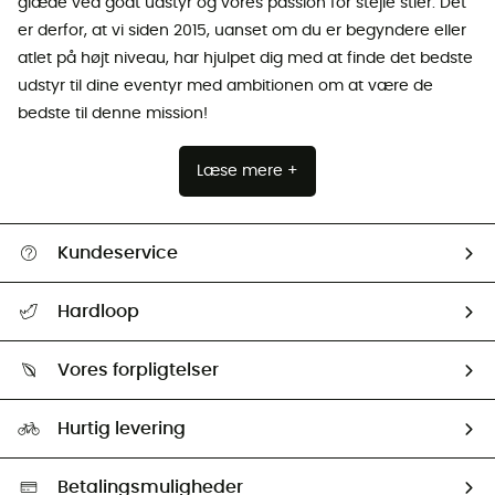
glæde ved godt udstyr og vores passion for stejle stier. Det
er derfor, at vi siden 2015, uanset om du er begyndere eller
atlet på højt niveau, har hjulpet dig med at finde det bedste
udstyr til dine eventyr med ambitionen om at være de
bedste til denne mission!
Læse mere +
Kundeservice
FAQs & hjælp
Hardloop
Følge min pakke
Om os
Returnering & Tilbagebetaling
Vores forpligtelser
HardGuides
Størrelsesguide
Vores foraftryk
Our ambassadors
Hurtig levering
Second hand
HardGreen Udvalg
Betalingsmuligheder