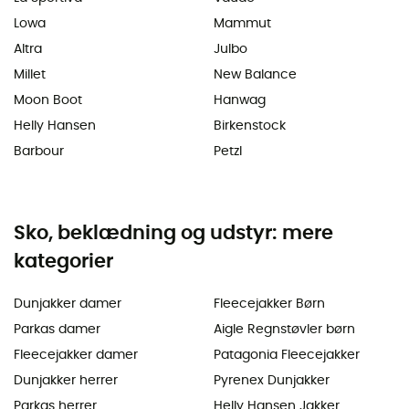
Lowa
Mammut
Altra
Julbo
Millet
New Balance
Moon Boot
Hanwag
Helly Hansen
Birkenstock
Barbour
Petzl
Sko, beklædning og udstyr: mere
kategorier
Dunjakker damer
Fleecejakker Børn
Parkas damer
Aigle Regnstøvler børn
Fleecejakker damer
Patagonia Fleecejakker
Dunjakker herrer
Pyrenex Dunjakker
Parkas herrer
Helly Hansen Jakker