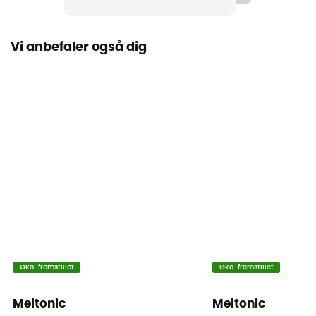
Vi anbefaler også dig
Øko-fremstillet
Øko-fremstillet
Meltonic
Meltonic