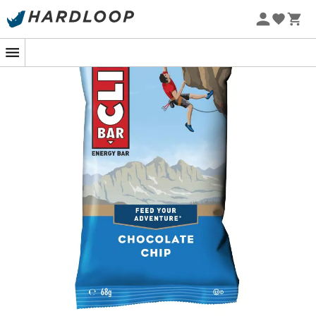
heraf sukker (g): 34 / 23
Fedtstoffer (g): 7 / 5
heraf mættede fedtsyrer (g): 2,2 / 1,5
Fibre (g): 5,9 / 4
Natrium (mg): 0,22 / 0,15
Vitamin A (μg): 441 / 300
Vitamin D (μg): 1,5 / 1
Vitamin E (mg): 6,5 / 4,4
Vitamin C (mg): 44 / 30
Thiamin (mg): 0,23 / 0,15
Riboflavin (mg): 0,375 / 0,255
Niacin (mg): 4,4 / 3
Vitamin B5 (mg): 0,6 / 0,4
Vitamin B12 (μg): 1,5 / 1
Calcium (mg): 221 / 150