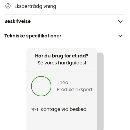
cyanocobalamin (Vit.B12).
Ekspertrådgivning
Indeholder: Havre, byg og soja. Kan indeholde spor af
hvede, rug, jordnødder, mælk og nødder.
Beskrivelse
Tekniske specifikationer
Anbefales til
Vandreture / Trail / Løb / Skiture / Triatlon / Trekking
Har du brug for et råd?
Se vores hardguides!
Vægt
68 g
Théo
Produkt ekspert
Produkt
Barre énergétique Clif Bar
Kontage via besked
Ernæring
Før træning / Under træning / Efter træning