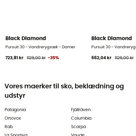
Black Diamond
Black Diamond
Pursuit 30 - Vandrerygsæk - Damer
Pursuit 30 - Vandrery
723,81 kr
1129,00 kr
-35%
662,04 kr
1129,00 kr
Vores maerker til sko, beklædning og
udstyr
Patagonia
Fjällräven
Ortovox
Columbia
Rab
Scarpa
La Sportiva
Vaude