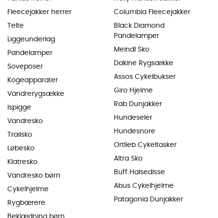
Fleecejakker herrer
Columbia Fleecejakker
Telte
Black Diamond
Pandelamper
Liggeunderlag
Meindl Sko
Pandelamper
Dakine Rygsække
Soveposer
Assos Cykelbukser
Kogeapparater
Giro Hjelme
Vandrerygsække
Rab Dunjakker
Ispigge
Hundeseler
Vandresko
Hundesnore
Trailsko
Ortlieb Cykeltasker
Løbesko
Altra Sko
Klatresko
Buff Halsedisse
Vandresko børn
Abus Cykelhjelme
Cykelhjelme
Patagonia Dunjakker
Rygbærere
Beklædning børn