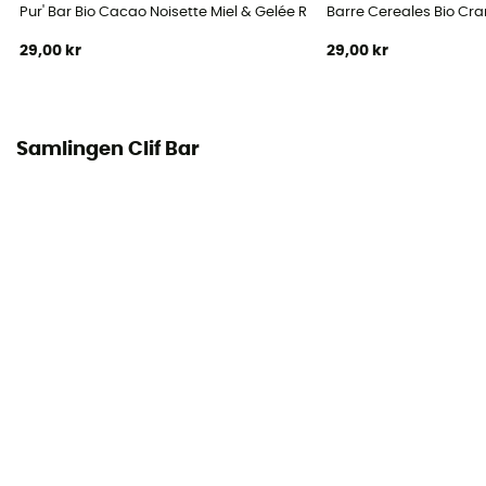
Pur' Bar Bio Cacao Noisette Miel & Gelée Royale - Energibar
Barre Cereales Bio Cran
29,00 kr
29,00 kr
Samlingen Clif Bar