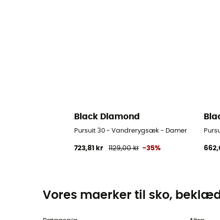
Black Diamond
Bla
Pursuit 30 - Vandrerygsæk - Damer
Purs
723,81 kr
1129,00 kr
-35%
662,
Vores maerker til sko, beklæ