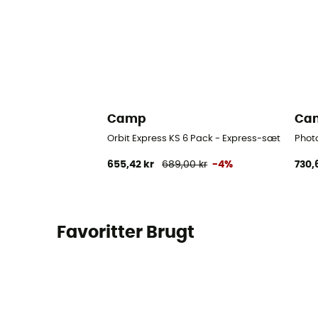
Camp
Ca
Orbit Express KS 6 Pack - Express-sæt
Phot
655,42 kr
689,00 kr
-4%
730,
Favoritter Brugt