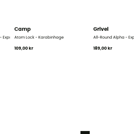
Camp
Grivel
 - Express-sæt
Atom Lock - Karabinhage
All-Round Alpha - E
109,00 kr
189,00 kr