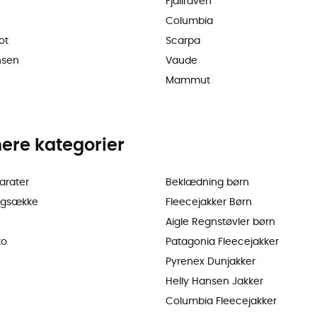
Fjällräven
Columbia
ot
Scarpa
nsen
Vaude
Mammut
ere kategorier
arater
Beklædning børn
ygsække
Fleecejakker Børn
Aigle Regnstøvler børn
ko
Patagonia Fleecejakker
Pyrenex Dunjakker
Helly Hansen Jakker
Columbia Fleecejakker