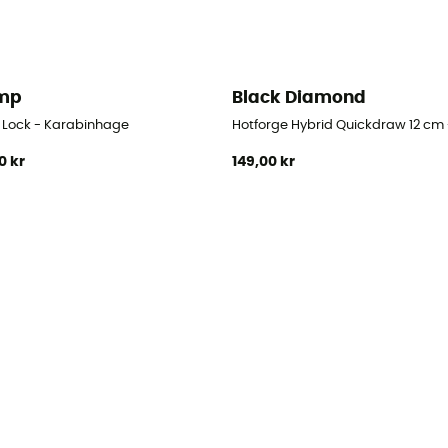
mp
Black Diamond
t Lock - Karabinhage
Hotforge Hybrid Quickdraw 12 cm
0 kr
149,00 kr