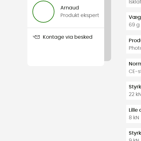
Iskla
Arnaud
Produkt ekspert
Væg
69 g 
Kontage via besked
Prod
Phot
Nor
CE-s
Styr
22 k
Lill
8 kN
Styr
9 kN