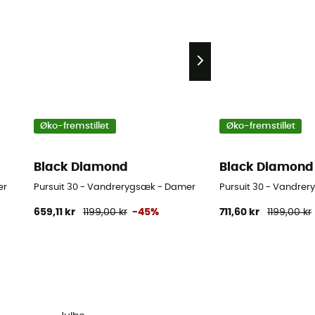
Øko-fremstillet
Øko-fremstillet
Black Diamond
Black Diamond
er
Pursuit 30 - Vandrerygsæk - Damer
Pursuit 30 - Vandrer
659,11 kr
1199,00 kr
-45%
711,60 kr
1199,00 kr