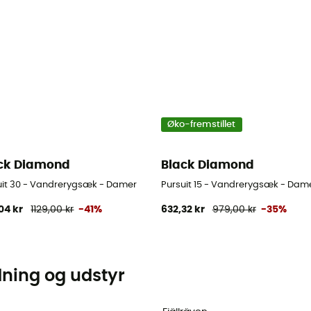
Øko-fremstillet
ck Diamond
Black Diamond
uit 30 - Vandrerygsæk - Damer
Pursuit 15 - Vandrerygsæk - Dam
04 kr
1129,00 kr
-41%
632,32 kr
979,00 kr
-35%
dning og udstyr