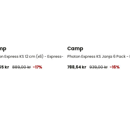
mp
Camp
on Express KS 12 cm (x6) - Express-sæt
Photon Express KS Janja 6 Pack -
65 kr
889,00 kr
-17%
788,64 kr
939,00 kr
-16%