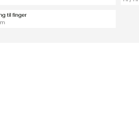
g til finger
mm