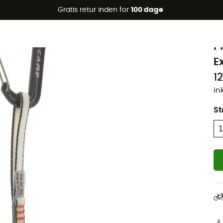
Gratis retur inden for
100 dage
C
P
E
1
in
St