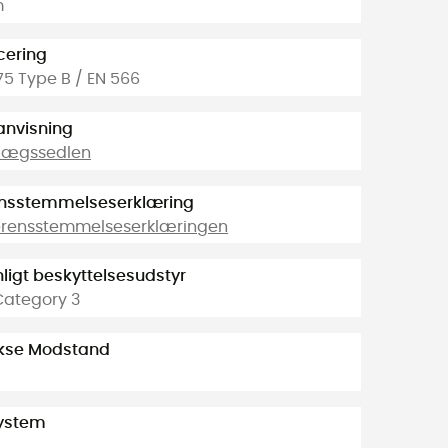
m
icering
75 Type B / EN 566
anvisning
dlægssedlen
nsstemmelseserklæring
erensstemmelseserklæringen
ligt beskyttelsesudstyr
Category 3
Akse Modstand
ystem