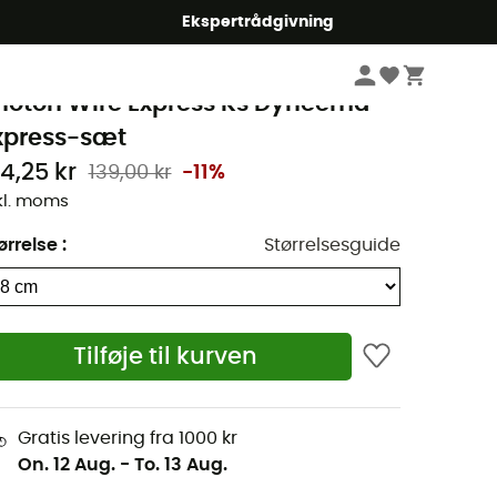
Ekspertrådgivning
Klatring
Klatreudstyr
Express-sæt
amp
hoton Wire Express Ks Dyneema -
xpress-sæt
24,25 kr
139,00 kr
-11%
kl. moms
ørrelse
:
Størrelsesguide
Tilføje til kurven
Gratis levering fra 1000 kr
On. 12 Aug.
-
To. 13 Aug.