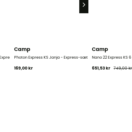
Camp
Camp
 Express-sæt
Photon Express KS Janja - Express-sæt
Nano 22 Express KS 6
169,00 kr
651,53 kr
749,00 k