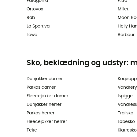
Patagonia
Altra
Ortovox
Millet
Rab
Moon Bo
La Sportiva
Helly Ha
Lowa
Barbour
Sko, beklædning og udstyr: m
Dunjakker damer
Kogeapp
Parkas damer
Vandrer
Fleecejakker damer
Ispigge
Dunjakker herrer
Vandres
Parkas herrer
Trailsko
Fleecejakker herrer
Løbesko
Telte
Klatresko