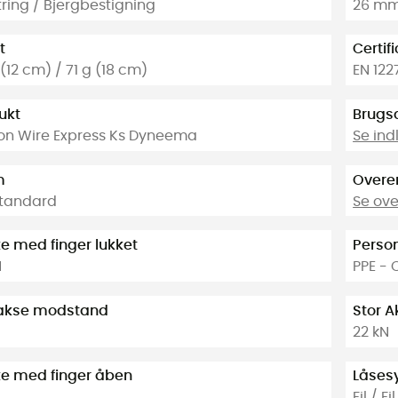
tring / Bjergbestigning
26 m
t
Certif
(12 cm) / 71 g (18 cm)
EN 122
ukt
Brugs
on Wire Express Ks Dyneema
Se in
m
Overe
tandard
Se ov
ke med finger lukket
Person
N
PPE - 
e akse modstand
Stor 
22 kN
ke med finger åben
Låses
Fil / Fil