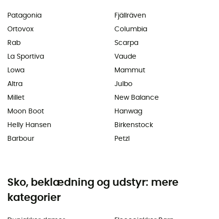
Patagonia
Fjällräven
Ortovox
Columbia
Rab
Scarpa
La Sportiva
Vaude
Lowa
Mammut
Altra
Julbo
Millet
New Balance
Moon Boot
Hanwag
Helly Hansen
Birkenstock
Barbour
Petzl
Sko, beklædning og udstyr: mere
kategorier