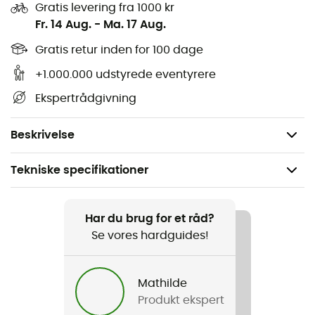
Gratis levering fra 1000 kr
Beskytter blandt andet mod malaria, gul feber,
Fr. 14 Aug.
-
Ma. 17 Aug.
dengue, chikungunya og zika
Gratis retur inden for 100 dage
Velegnet fra 18 år
Indeholder det lugtfri og bitre stof Bitrex® for at
+1.000.000 udstyrede eventyrere
reducere risikoen for indtagelse
Ekspertrådgivning
Indeholder ingen parfume
Volumen: 60 mL
Beskrivelse
Tekniske specifikationer
Anbefales til
Vandreture / Trekking / Rejse / Camping / Bivuak
Har du brug for et råd?
Se vores hardguides!
Produkt
Anti-Insect - Deet spray 50%
Mathilde
Produkt ekspert
Rumindhold