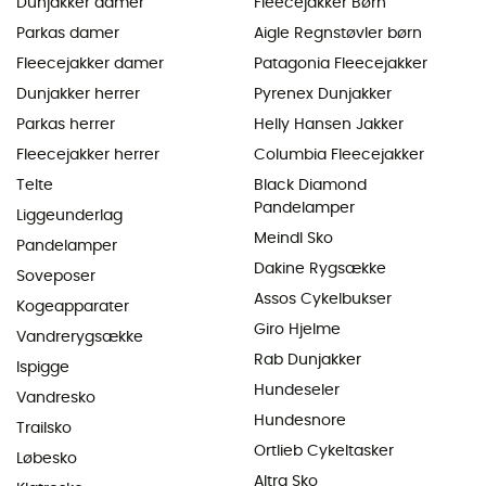
Dunjakker damer
Fleecejakker Børn
Parkas damer
Aigle Regnstøvler børn
Fleecejakker damer
Patagonia Fleecejakker
Dunjakker herrer
Pyrenex Dunjakker
Parkas herrer
Helly Hansen Jakker
Fleecejakker herrer
Columbia Fleecejakker
Telte
Black Diamond
Pandelamper
Liggeunderlag
Meindl Sko
Pandelamper
Dakine Rygsække
Soveposer
Assos Cykelbukser
Kogeapparater
Giro Hjelme
Vandrerygsække
Rab Dunjakker
Ispigge
Hundeseler
Vandresko
Hundesnore
Trailsko
Ortlieb Cykeltasker
Løbesko
Altra Sko