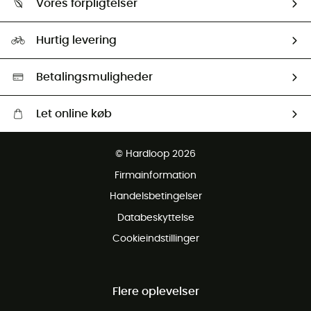
Vores forpligtelser
HardGuides
Størrelsesguide
Vores foraftryk
Our ambassadors
Hurtig levering
Second hand
HardGreen Udvalg
Betalingsmuligheder
Let online køb
Gratis levering fra 1000 kr
© Hardloop 2026
Gratis retur inden for 100 dage
Firmainformation
Gratis Kundeservice
Handelsbetingelser
Databeskyttelse
Cookieindstillinger
Flere oplevelser