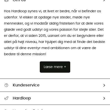
Hos Hardloop synes vi, at livet er bedre, når vi befinder os
udenfor. Vi elsker at opdage nye steder, møde nye
mennesker, og vi modstår aldrig fristelsen for at dele vores
glæde ved godt udstyr og vores passion for stejle stier. Det
er derfor, at vi siden 2015, uanset om du er begyndere eller
atlet på højt niveau, har hjulpet dig med at finde det bedste
udstyr til dine eventyr med ambitionen om at være de
bedste til denne mission!
Læse mere +
Kundeservice
FAQs & hjælp
Hardloop
Følge min pakke
Om os
Returnering & Tilbagebetaling