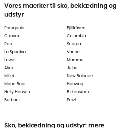
Vores maerker til sko, beklædning og
udstyr
Patagonia
Fjällräven
Ortovox
Columbia
Rab
Scarpa
La Sportiva
Vaude
Lowa
Mammut
Altra
Julbo
Millet
New Balance
Moon Boot
Hanwag
Helly Hansen
Birkenstock
Barbour
Petzl
Sko, beklædning og udstyr: mere