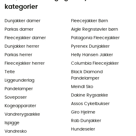
kategorier
Dunjakker damer
Fleecejakker Børn
Parkas damer
Aigle Regnstøvler børn
Fleecejakker damer
Patagonia Fleecejakker
Dunjakker herrer
Pyrenex Dunjakker
Parkas herrer
Helly Hansen Jakker
Fleecejakker herrer
Columbia Fleecejakker
Telte
Black Diamond
Pandelamper
Liggeunderlag
Meindl Sko
Pandelamper
Dakine Rygsække
Soveposer
Assos Cykelbukser
Kogeapparater
Giro Hjelme
Vandrerygsække
Rab Dunjakker
Ispigge
Hundeseler
Vandresko