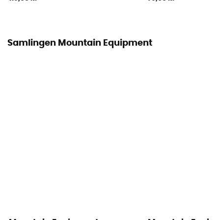
Polstringens vægt
160 g
Samlingen Mountain Equipment