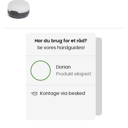
Køn
Herre / Dame
Vægt
735 g
Har du brug for et råd?
Se vores hardguides!
Produkt
Aerostat Synthetic 7.0
Dorian
R-Value
Produkt ekspert
4
Materiale
Kontage via besked
Polyamid
Label
Fair Wear Foundation