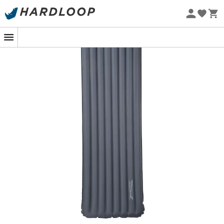
-5% Extra - Kode Summer5
Øko-fremstillet