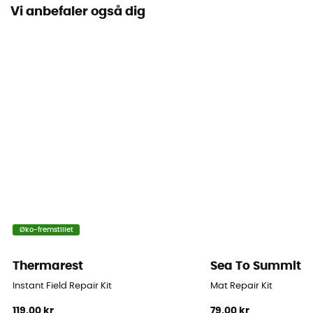
Vi anbefaler også dig
Antal pladser
1-sted
Årstid
3 sæsoner
Isolering
Syntetisk isolering
Oppumpning
Selvoppustelig
Materialer
Øko-fremstillet
100% Polyamide
Thermarest
Sea To Summit
Inkluderet i leveringen
Pumpe til oppustning
Instant Field Repair Kit
Mat Repair Kit
119,00 kr
79,00 kr