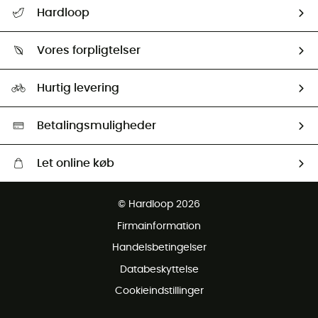
FAQs & hjælp
Hardloop
Følge min pakke
Om os
Returnering & Tilbagebetaling
Vores forpligtelser
HardGuides
Størrelsesguide
Vores foraftryk
Our ambassadors
Hurtig levering
Second hand
HardGreen Udvalg
Betalingsmuligheder
Let online køb
Gratis levering fra 1000 kr
© Hardloop 2026
Gratis retur inden for 100 dage
Firmainformation
Gratis Kundeservice
Handelsbetingelser
Databeskyttelse
Cookieindstillinger