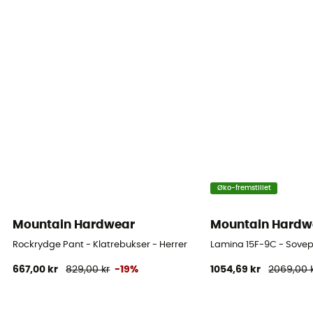
Øko-fremstillet
Mountain Hardwear
Mountain Hardw
Rockrydge Pant - Klatrebukser - Herrer
Lamina 15F-9C - Sove
667,00 kr
829,00 kr
-19%
1054,69 kr
2069,00 