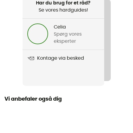
Vandreture / Rejse
Har du brug for et råd?
Se vores hardguides!
Køn
Herre
Celia
Spørg vores
Vægt
eksperter
306 g
Kontage via besked
Produkt
Chockstone Pull On Pant
Snit
Standard
Vi anbefaler også dig
Lommer
3 lommer
Materialer