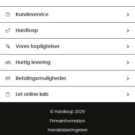
Kundeservice
FAQs & hjælp
Hardloop
Følge min pakke
Om os
Returnering & Tilbagebetaling
Vores forpligtelser
HardGuides
Størrelsesguide
Vores foraftryk
Our ambassadors
Hurtig levering
Second hand
HardGreen Udvalg
Betalingsmuligheder
Let online køb
Gratis levering fra 1000 kr
© Hardloop 2026
Gratis retur inden for 100 dage
Firmainformation
Gratis Kundeservice
Handelsbetingelser