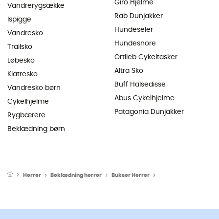
Giro Hjelme
Vandrerygsække
Rab Dunjakker
Ispigge
Hundeseler
Vandresko
Hundesnore
Trailsko
Ortlieb Cykeltasker
Løbesko
Altra Sko
Klatresko
Buff Halsedisse
Vandresko børn
Abus Cykelhjelme
Cykelhjelme
Patagonia Dunjakker
Rygbærere
Beklædning børn
Herrer
Beklædning herrer
Bukser Herrer
Klatrebukser herrer