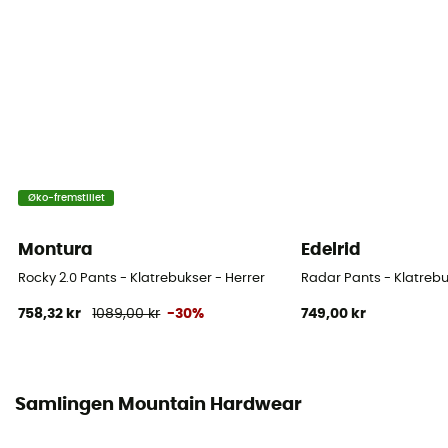
[Main] 88% nylon, 12% elastane
Øko-fremstillet
Montura
Edelrid
Rocky 2.0 Pants - Klatrebukser - Herrer
Radar Pants - Klatrebu
758,32 kr
1089,00 kr
-30%
749,00 kr
Samlingen Mountain Hardwear