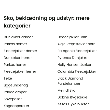
Sko, beklædning og udstyr: mere
kategorier
Dunjakker damer
Fleecejakker Børn
Parkas damer
Aigle Regnstøvler børn
Fleecejakker damer
Patagonia Fleecejakker
Dunjakker herrer
Pyrenex Dunjakker
Parkas herrer
Helly Hansen Jakker
Fleecejakker herrer
Columbia Fleecejakker
Telte
Black Diamond
Pandelamper
Liggeunderlag
Meindl Sko
Pandelamper
Dakine Rygsække
Soveposer
Assos Cykelbukser
Kogeapparater