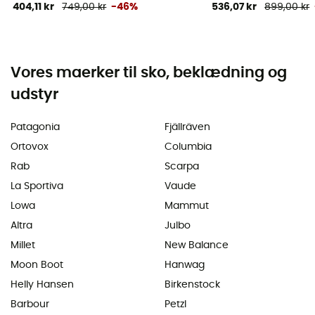
404,11 kr
749,00 kr
-46%
536,07 kr
899,00 kr
Vores maerker til sko, beklædning og
udstyr
Patagonia
Fjällräven
Ortovox
Columbia
Rab
Scarpa
La Sportiva
Vaude
Lowa
Mammut
Altra
Julbo
Millet
New Balance
Moon Boot
Hanwag
Helly Hansen
Birkenstock
Barbour
Petzl