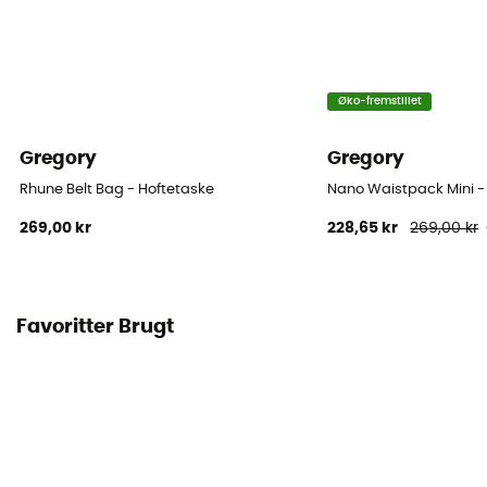
Øko-fremstillet
Gregory
Gregory
Rhune Belt Bag - Hoftetaske
Nano Waistpack Mini -
269,00 kr
228,65 kr
269,00 kr
Favoritter Brugt