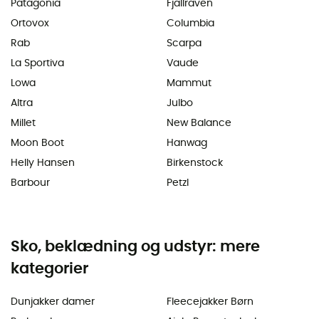
Patagonia
Fjällräven
Ortovox
Columbia
Rab
Scarpa
La Sportiva
Vaude
Lowa
Mammut
Altra
Julbo
Millet
New Balance
Moon Boot
Hanwag
Helly Hansen
Birkenstock
Barbour
Petzl
Sko, beklædning og udstyr: mere
kategorier
Dunjakker damer
Fleecejakker Børn