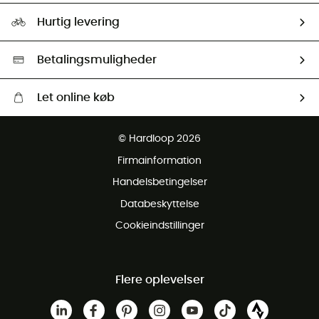
Størrelsesguide
Vores foraftryk
Our ambassadors
Hurtig levering
Second hand
HardGreen Udvalg
Betalingsmuligheder
Let online køb
Gratis levering fra 1000 kr
© Hardloop 2026
Gratis retur inden for 100 dage
Firmainformation
Gratis Kundeservice
Handelsbetingelser
Databeskyttelse
Cookieindstillinger
Flere oplevelser