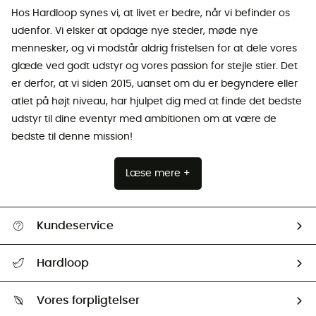
Hos Hardloop synes vi, at livet er bedre, når vi befinder os
udenfor. Vi elsker at opdage nye steder, møde nye
mennesker, og vi modstår aldrig fristelsen for at dele vores
glæde ved godt udstyr og vores passion for stejle stier. Det
er derfor, at vi siden 2015, uanset om du er begyndere eller
atlet på højt niveau, har hjulpet dig med at finde det bedste
udstyr til dine eventyr med ambitionen om at være de
bedste til denne mission!
Læse mere +
Kundeservice
FAQs & hjælp
Hardloop
Følge min pakke
Om os
Returnering & Tilbagebetaling
Vores forpligtelser
HardGuides