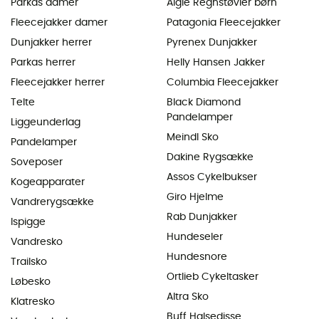
Parkas damer
Aigle Regnstøvler børn
Fleecejakker damer
Patagonia Fleecejakker
Dunjakker herrer
Pyrenex Dunjakker
Parkas herrer
Helly Hansen Jakker
Fleecejakker herrer
Columbia Fleecejakker
Telte
Black Diamond
Pandelamper
Liggeunderlag
Meindl Sko
Pandelamper
Dakine Rygsække
Soveposer
Assos Cykelbukser
Kogeapparater
Giro Hjelme
Vandrerygsække
Rab Dunjakker
Ispigge
Hundeseler
Vandresko
Hundesnore
Trailsko
Ortlieb Cykeltasker
Løbesko
Altra Sko
Klatresko
Buff Halsedisse