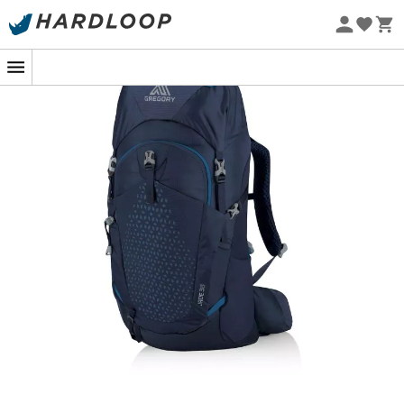
Øko-fremstillet
Den
Jade 38
fra mærket
Gregory
er en
vandrerygsæk
til
kvinder
, ideel til alle dine
dagsture
, i par, eller til dine
weekendudflugter.
Jade 38
tilbyder en
opbevaringskapacitet på
38 liter
og vejer
1,30 kg
. Den
er mere rummelig end en almindelig dagsrygsæk. Du
får adgang til hovedrummet i
Jade 38
gennem en
komplet åbning med
U-lynlås
. Udover hovedrummet
finder du mange opbevaringsmuligheder. Denne
vandrerygsæk
har nemlig
to sidelommer
i
strækbart
mesh
til en drikkeflaske. Den er også udstyret med en
stor hoftebælte-lomme
, praktisk til opbevaring af din
smartphone
, en justerbar
fastgørelsesløkke
og en
krog
til at transportere dine
vandringsstænger
og
iskroge
. QuickStow-systemet giver dig mulighed for at
fastgøre dine solbriller på rygsækkens skulderrem uden
risiko for at beskadige dem.
Derudover er denne
Gregory rygsæk
udstyret med et
regnslag
, der holder