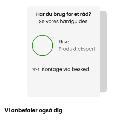
Vægt
1300 g
Har du brug for et råd?
Se vores hardguides!
Produkt
Jade 38
Elise
Rebholder
Produkt ekspert
Nej
Kompatibel med hydratiseringssystem
Kontage via besked
Ja
Stavholder
Ja
Vi anbefaler også dig
Vandtæthed
Ja
Materiale