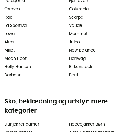
Patagonia
Fjällräven
Ortovox
Columbia
Rab
Scarpa
La Sportiva
Vaude
Lowa
Mammut
Altra
Julbo
Millet
New Balance
Moon Boot
Hanwag
Helly Hansen
Birkenstock
Barbour
Petzl
Sko, beklædning og udstyr: mere
kategorier
Dunjakker damer
Fleecejakker Børn