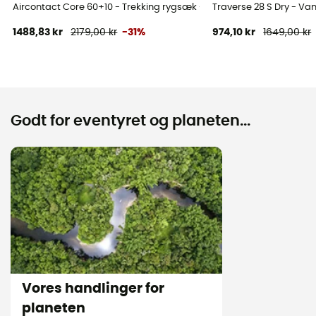
Kompressionsremme
Aircontact Core 60+10 - Trekking rygsæk - Herrer
Traverse 28 S Dry - V
Ja
1488,83 kr
2179,00 kr
-31%
974,10 kr
1649,00 kr
Rum
2 sidelommer i mesh
Godt for eventyret og planeten...
Vores handlinger for
planeten