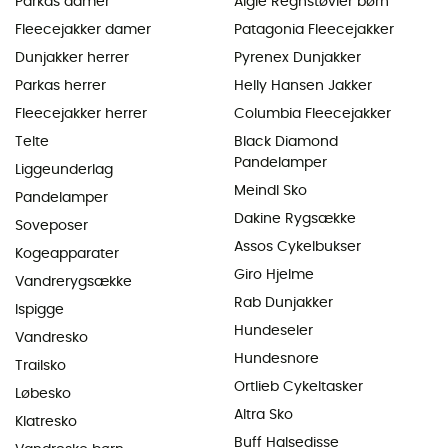
Parkas damer
Aigle Regnstøvler børn
Fleecejakker damer
Patagonia Fleecejakker
Dunjakker herrer
Pyrenex Dunjakker
Parkas herrer
Helly Hansen Jakker
Fleecejakker herrer
Columbia Fleecejakker
Telte
Black Diamond
Pandelamper
Liggeunderlag
Meindl Sko
Pandelamper
Dakine Rygsække
Soveposer
Assos Cykelbukser
Kogeapparater
Giro Hjelme
Vandrerygsække
Rab Dunjakker
Ispigge
Hundeseler
Vandresko
Hundesnore
Trailsko
Ortlieb Cykeltasker
Løbesko
Altra Sko
Klatresko
Buff Halsedisse