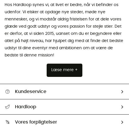
Hos Hardloop synes vi, at livet er bedre, når vi befinder os
udenfor. Vi elsker at opdage nye steder, møde nye
mennesker, og vi modstår aldrig fristelsen for at dele vores
glæde ved godt udstyr og vores passion for stejle stier. Det
er derfor, at vi siden 2015, uanset om du er begyndere eller
atlet på højt niveau, har hjulpet dig med at finde det bedste
udstyr til dine eventyr med ambitionen om at være de
bedste til denne mission!
Læse mere +
Kundeservice
FAQs & hjælp
Hardloop
Følge min pakke
Om os
Returnering & Tilbagebetaling
Vores forpligtelser
HardGuides
Størrelsesguide