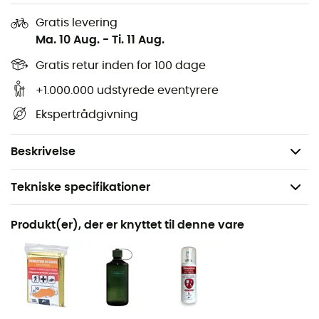
Materiale:
210D Honeycomb Cryptorip HD Nylon &
210D High Tenacity Nylon
Gratis levering
Ma. 10 Aug.
-
Ti. 11 Aug.
Dimensioner:
20 x 60 x 35 cm
Vægt af regnslag: 68 g
Gratis retur inden for 100 dage
Maksimal bæreevne: 16 kg
+1.000.000 udstyrede eventyrere
Volumen: 38 L
Ekspertrådgivning
Rygsækkens vægt: 1,30 kg
Foring: 135d høj densitet polyester
Beskrivelse
Tekniske specifikationer
Anbefales til
Produkt(er), der er knyttet til denne vare
Vandreture / Trekking / Rejse
Køn
Dame