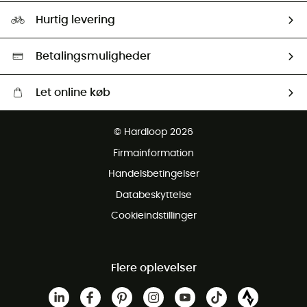
Vores foraftryk
Our ambassadors
Hurtig levering
Second hand
HardGreen Udvalg
Betalingsmuligheder
Let online køb
Gratis levering fra 1000 kr
© Hardloop 2026
Gratis retur inden for 100 dage
Firmainformation
Gratis Kundeservice
Handelsbetingelser
Databeskyttelse
Cookieindstillinger
Flere oplevelser