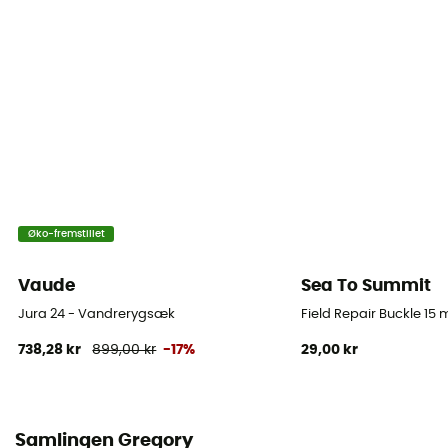
Syntetisk (Nylon)
Skiholder
Nej
Regnslag
Ja
For
Øko-fremstillet
Høj-densitet polyester 135d
Vaude
Sea To Summit
Label
PFC-Free
Jura 24 - Vandrerygsæk
Field Repair Buckle 15
738,28 kr
899,00 kr
-17%
29,00 kr
Rum til sovepose
Ja
Isøkseholder
Samlingen Gregory