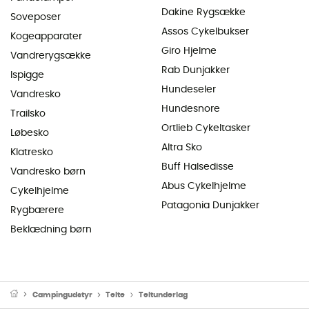
Dakine Rygsække
Soveposer
Assos Cykelbukser
Kogeapparater
Giro Hjelme
Vandrerygsække
Rab Dunjakker
Ispigge
Hundeseler
Vandresko
Hundesnore
Trailsko
Ortlieb Cykeltasker
Løbesko
Altra Sko
Klatresko
Buff Halsedisse
Vandresko børn
Abus Cykelhjelme
Cykelhjelme
Patagonia Dunjakker
Rygbærere
Beklædning børn
Campingudstyr
Telte
Teltunderlag