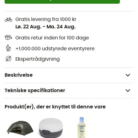
teltet Copper Spur HV UL
kompatibelt med
3
og vil
beskytte bunden af dette mod vand og vejr.
Gratis levering fra 1000 kr
Materialer: nylon Rip-stop 1200 mm - vandtæt
Lø. 22 Aug.
-
Ma. 24 Aug.
polyurethanbelægning
Gratis retur inden for 100 dage
Fungerer med Copper Spur HV telte og Copper
Spur HV mtnGLO telte
+1.000.000 udstyrede eventyrere
Kompatibel med Fast Fly
Ekspertrådgivning
Kun kompatibel med HV Copper Spur 2020-serien
(inklusive mtnGLO)
Beskrivelse
Tekniske specifikationer
Anbefales til
Produkt(er), der er knyttet til denne vare
Vandreture / Trekking / Camping
Produkt
Footprint Copper Spur UL3