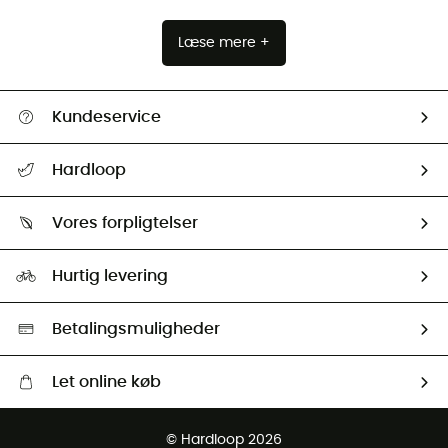
Læse mere +
Kundeservice
FAQs & hjælp
Hardloop
Følge min pakke
Om os
Returnering & Tilbagebetaling
Vores forpligtelser
HardGuides
Størrelsesguide
Vores foraftryk
Our ambassadors
Hurtig levering
Second hand
HardGreen Udvalg
Betalingsmuligheder
Let online køb
Gratis levering fra 1000 kr
© Hardloop 2026