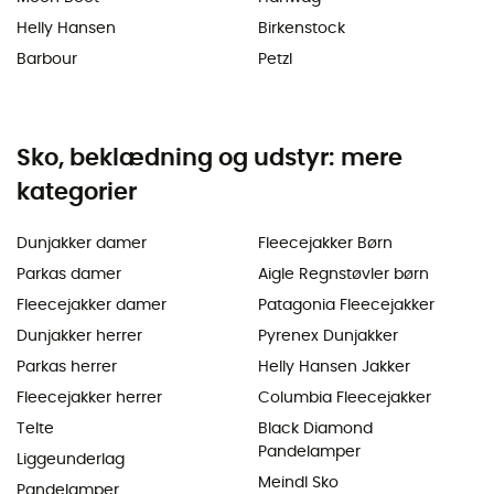
Helly Hansen
Birkenstock
Barbour
Petzl
Sko, beklædning og udstyr: mere
kategorier
Dunjakker damer
Fleecejakker Børn
Parkas damer
Aigle Regnstøvler børn
Fleecejakker damer
Patagonia Fleecejakker
Dunjakker herrer
Pyrenex Dunjakker
Parkas herrer
Helly Hansen Jakker
Fleecejakker herrer
Columbia Fleecejakker
Telte
Black Diamond
Pandelamper
Liggeunderlag
Meindl Sko
Pandelamper