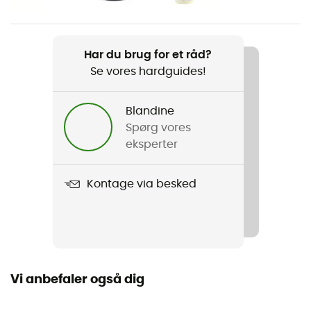
Vandtæthed
Ja
Har du brug for et råd?
Se vores hardguides!
Materialer
Nylon Rip-Stop
Blandine
Gulvets vandtæthed (mm)
Spørg vores
1 200 mm
eksperter
Kontage via besked
Vi anbefaler også dig