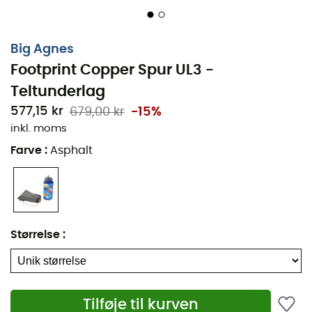
Big Agnes
Footprint Copper Spur UL3 -
Teltunderlag
577,15 kr
679,00 kr
-15%
inkl. moms
Farve
:
Asphalt
Størrelse
:
Under dine
vandreture
eller under dine
camping
sessioner, giv din
Copper Spur HV UL
telt ekstra
beskyttelse med
teltunderlaget Footprint Copper Spur
Tilføje til kurven
HV UL3
fra
Big Agnes
. Dette
teltunderlag
er