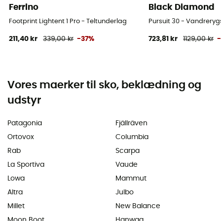
Ferrino
Black Diamond
Footprint Lightent 1 Pro - Teltunderlag
Pursuit 30 - Vandrery
211,40 kr
339,00 kr
-37%
723,81 kr
1129,00 kr
Vores maerker til sko, beklædning og
udstyr
Patagonia
Fjällräven
Ortovox
Columbia
Rab
Scarpa
La Sportiva
Vaude
Lowa
Mammut
Altra
Julbo
Millet
New Balance
Moon Boot
Hanwag