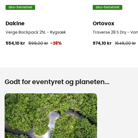
Øko-fremstillet
Øko-fremstillet
Dakine
Ortovox
Verge Backpack 25L - Rygsæk
Traverse 28 S Dry - V
554,10 kr
899,00 kr
-38%
974,10 kr
1649,00 kr
Godt for eventyret og planeten...