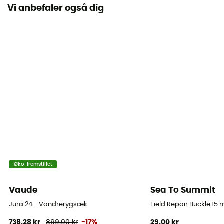
Vi anbefaler også dig
Label
Fair Wear Foundation / Green Shape / Grüner Knopf
Isøkseholder
Ja
Rumindhold
50 L
Mål
67 x 32 x 31 cm
Materialer
Øko-fremstillet
71% Polyamide - 29% Polyester
Vaude
Sea To Summit
Tasken for
100 % Polyamide
Jura 24 - Vandrerygsæk
Field Repair Buckle 15
738,28 kr
899,00 kr
-17%
29,00 kr