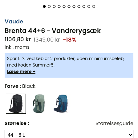
Frontåbning i hovedrummet
Justerbar låg højde
Lynlåslomme i låget
Vaude
Ekstra lynlåslomme i låget
Brenta 44+6 - Vandrerygsæk
Mobiltelefonlommer
1106,80 kr
1349,00 kr
-18%
inkl. moms
Elastisk lomme foran
Strækbare sidelommer tilgængelige fra toppen
Spar 5 % ved køb af 2 produkter, uden minimumsbeløb,
med koden Summer5.
2 stangholdere
Læse mere +
Sidekompressionsremme
Kompressionsremme øverst
Farve
:
Black
Udgang til hydreringssystem
Brystrem med fastgørelse til hydreringssystem
Fastgørelsesmuligheder til udstyr
Aftageligt regnslag integreret i et separat rum
Størrelse
:
Størrelsesguide
Dimensioner: 67 x 32 x 31 cm