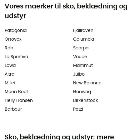
Vores maerker til sko, beklædning og
udstyr
Patagonia
Fjällräven
Ortovox
Columbia
Rab
Scarpa
La Sportiva
Vaude
Lowa
Mammut
Altra
Julbo
Millet
New Balance
Moon Boot
Hanwag
Helly Hansen
Birkenstock
Barbour
Petzl
Sko, beklædning og udstyr: mere