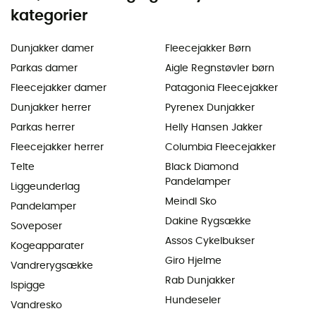
kategorier
Dunjakker damer
Fleecejakker Børn
Parkas damer
Aigle Regnstøvler børn
Fleecejakker damer
Patagonia Fleecejakker
Dunjakker herrer
Pyrenex Dunjakker
Parkas herrer
Helly Hansen Jakker
Fleecejakker herrer
Columbia Fleecejakker
Telte
Black Diamond
Pandelamper
Liggeunderlag
Meindl Sko
Pandelamper
Dakine Rygsække
Soveposer
Assos Cykelbukser
Kogeapparater
Giro Hjelme
Vandrerygsække
Rab Dunjakker
Ispigge
Hundeseler
Vandresko