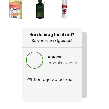
Vægt
1 520 g
Produkt
Brenta 44+6
Har du brug for et råd?
Se vores hardguides!
Kompatibel med hydratiseringssystem
Ja
Antonin
Stavholder
Produkt ekspert
Ja
Vandtæthed
Kontage via besked
Vandafvisende
Regnslag
Ja