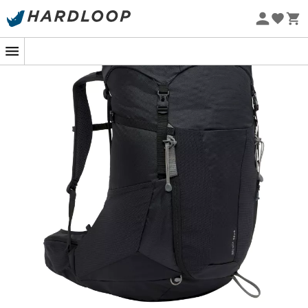
har
Brenta 44+6
et adskilt
rum
i bunden, der kan
-5% Extra - Kode Summer5
rumme en sovepose for eksempel. Endelig er Brenta
Øko-fremstillet
44+6 ikke tilbageholdende med hensyn til de mange
funktioner, den tilbyder. Du finder
stangholdere
, et rum
til hydreringssystem, et rummeligt
elastisk rum
foran
og en speciel lomme til værdigenstande. Ingen sti
skræmmer
Brenta 44+6
!
Hovedstof: 71% polyamid - 29% polyester
Kontrastmateriale - Yderside: 100% polyester
(hvoraf 50% genanvendt)
Foring: 100% polyamid
Regnslag: 100% polyamid
ErgoShape skulderstropper for perfekt
bevægelsesfrihed
Polstret hoftebælte med 2 små lynlåslommer
Adskilt bundrum