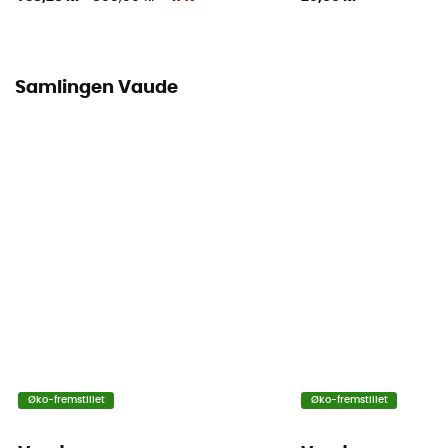
Kompressionsremme
Ja
Samlingen Vaude
Øko-fremstillet
Øko-fremstillet