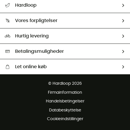
FAQs & hjælp
Hardloop
Følge min pakke
Om os
Returnering & Tilbagebetaling
Vores forpligtelser
HardGuides
Størrelsesguide
Vores foraftryk
Our ambassadors
Hurtig levering
Second hand
HardGreen Udvalg
Betalingsmuligheder
Let online køb
Gratis levering fra 1000 kr
© Hardloop 2026
Gratis retur inden for 100 dage
Firmainformation
Gratis Kundeservice
Handelsbetingelser
Databeskyttelse
Cookieindstillinger