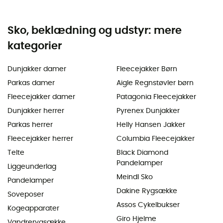
Sko, beklædning og udstyr: mere
kategorier
Dunjakker damer
Fleecejakker Børn
Parkas damer
Aigle Regnstøvler børn
Fleecejakker damer
Patagonia Fleecejakker
Dunjakker herrer
Pyrenex Dunjakker
Parkas herrer
Helly Hansen Jakker
Fleecejakker herrer
Columbia Fleecejakker
Telte
Black Diamond
Pandelamper
Liggeunderlag
Meindl Sko
Pandelamper
Dakine Rygsække
Soveposer
Assos Cykelbukser
Kogeapparater
Giro Hjelme
Vandrerygsække