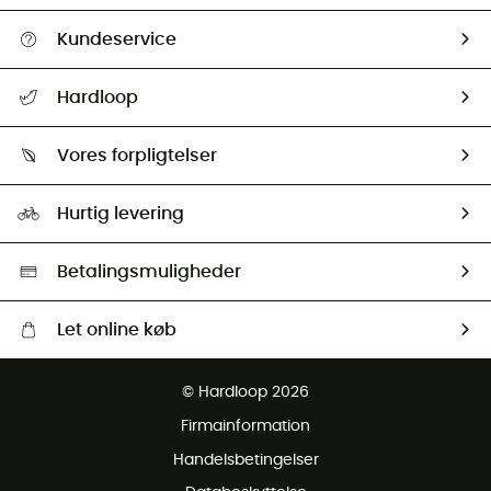
Kundeservice
FAQs & hjælp
Hardloop
Følge min pakke
Om os
Returnering & Tilbagebetaling
Vores forpligtelser
HardGuides
Størrelsesguide
Vores foraftryk
Our ambassadors
Hurtig levering
Second hand
HardGreen Udvalg
Betalingsmuligheder
Let online køb
Gratis levering fra 1000 kr
© Hardloop 2026
Gratis retur inden for 100 dage
Firmainformation
Gratis Kundeservice
Handelsbetingelser