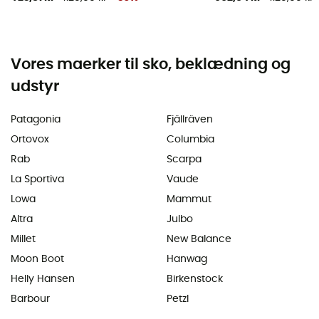
Vores maerker til sko, beklædning og
udstyr
Patagonia
Fjällräven
Ortovox
Columbia
Rab
Scarpa
La Sportiva
Vaude
Lowa
Mammut
Altra
Julbo
Millet
New Balance
Moon Boot
Hanwag
Helly Hansen
Birkenstock
Barbour
Petzl