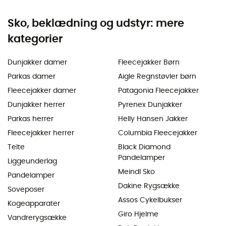
Sko, beklædning og udstyr: mere
kategorier
Dunjakker damer
Fleecejakker Børn
Parkas damer
Aigle Regnstøvler børn
Fleecejakker damer
Patagonia Fleecejakker
Dunjakker herrer
Pyrenex Dunjakker
Parkas herrer
Helly Hansen Jakker
Fleecejakker herrer
Columbia Fleecejakker
Telte
Black Diamond
Pandelamper
Liggeunderlag
Meindl Sko
Pandelamper
Dakine Rygsække
Soveposer
Assos Cykelbukser
Kogeapparater
Giro Hjelme
Vandrerygsække