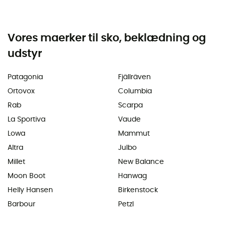
Vores maerker til sko, beklædning og
udstyr
Patagonia
Fjällräven
Ortovox
Columbia
Rab
Scarpa
La Sportiva
Vaude
Lowa
Mammut
Altra
Julbo
Millet
New Balance
Moon Boot
Hanwag
Helly Hansen
Birkenstock
Barbour
Petzl