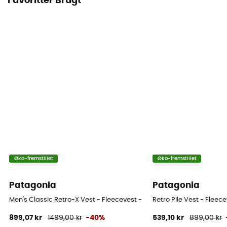
Favoritter Brugt
Øko-fremstillet
Øko-fremstillet
Patagonia
Patagonia
Men's Classic Retro-X Vest - Fleecevest - Herrer
Retro Pile Vest - Fleec
899,07 kr
1499,00 kr
-40%
539,10 kr
899,00 kr