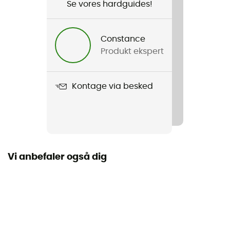
Se vores hardguides!
Køn
Herre
Constance
Produkt ekspert
Produkt
Craft3 Warm Gilet
Kontage via besked
Snit
Skræddersyet
Lommer
2 lommer
Vi anbefaler også dig
Materialer
100% polyester