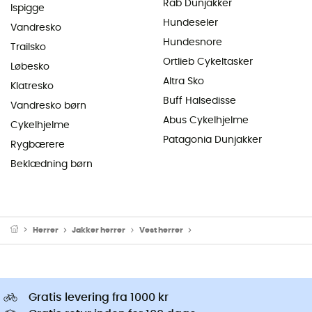
Rab Dunjakker
Ispigge
Hundeseler
Vandresko
Hundesnore
Trailsko
Ortlieb Cykeltasker
Løbesko
Altra Sko
Klatresko
Buff Halsedisse
Vandresko børn
Abus Cykelhjelme
Cykelhjelme
Patagonia Dunjakker
Rygbærere
Beklædning børn
Herrer
Jakker herrer
Vest herrer
Fleeceveste & Softshellveste 
Gratis levering fra 1000 kr