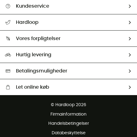
Kundeservice
FAQs & hjælp
Hardloop
Følge min pakke
Om os
Returnering & Tilbagebetaling
Vores forpligtelser
HardGuides
Størrelsesguide
Vores foraftryk
Our ambassadors
Hurtig levering
Second hand
HardGreen Udvalg
Betalingsmuligheder
Let online køb
Gratis levering fra 1000 kr
© Hardloop 2026
Gratis retur inden for 100 dage
Firmainformation
Gratis Kundeservice
Handelsbetingelser
Databeskyttelse