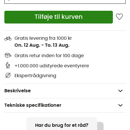
under opadgående anstrengelser, og dens 2
lynlåslommer tilbyder funktionel opbevaring til dine
Tilføje til kurven
lommetørklæder, snacks og briller. Softshellen til
langrend, du manglede!
Materialer: 100% Polyester
Gratis levering fra 1000 kr
On. 12 Aug.
-
To. 13 Aug.
2 lynlåslommer
3-lags softshell-stof
Gratis retur inden for 100 dage
Børstet inderside
+1.000.000 udstyrede eventyrere
Ergonomisk pasform
Ekspertrådgivning
Jersey-paneler på siderne: bedre ventilation
Maskinvaskes ved maks. 40° grader
Beskrivelse
Tekniske specifikationer
Anbefales til
Vandreture / langrend
Har du brug for et råd?