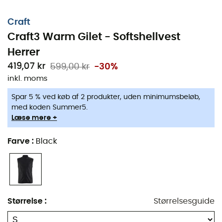
Craft
Craft3 Warm Gilet - Softshellvest
Herrer
419,07 kr
599,00 kr
-30%
inkl. moms
Spar 5 % ved køb af 2 produkter, uden minimumsbeløb,
med koden Summer5.
Læse mere +
Craft3 Warm Gilet er en Softshellvest til mænd, udviklet
af mærket Craft til dine langrendsture og
Farve
:
Black
vintervandringer. Denne Softshellvest har et 3-lags
softshell-stof for at give dig effektiv termisk beskyttelse
under dine træninger og lavintensitetsdage. Derudover
er indersiden af Craft3 Warm Gilet børstet for at give dig
optimal komfort, mens dens sidepaneler er i jersey og
Størrelse
:
Størrelsesguide
sikrer god ventilation. Endelig giver den ergonomiske
pasform af Craft3 Warm Gilet optimal bevægelsesfrihed