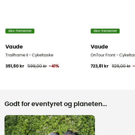
Øko-fremstillet
Øko-fremstillet
Vaude
Vaude
Trailframe II - Cykeltaske
OnTour Front - Cykelta
351,60 kr
599,00 kr
-41%
723,81 kr
1129,00 kr
Godt for eventyret og planeten...