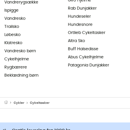
Giro Hjelme
Vandrerygsække
Rab Dunjakker
Ispigge
Hundeseler
Vandresko
Hundesnore
Trailsko
Ortlieb Cykeltasker
Løbesko
Altra Sko
Klatresko
Buff Halsedisse
Vandresko børn
Abus Cykelhjelme
Cykelhjelme
Patagonia Dunjakker
Rygbærere
Beklædning børn
Cykler
Cykeltasker