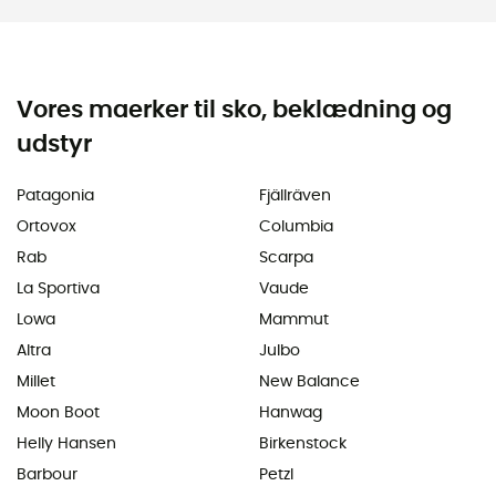
Vores maerker til sko, beklædning og
udstyr
Patagonia
Fjällräven
Ortovox
Columbia
Rab
Scarpa
La Sportiva
Vaude
Lowa
Mammut
Altra
Julbo
Millet
New Balance
Moon Boot
Hanwag
Helly Hansen
Birkenstock
Barbour
Petzl