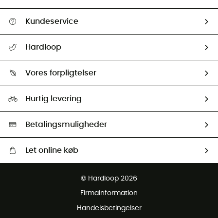
Kundeservice
FAQs & hjælp
Hardloop
Følge min pakke
Om os
Returnering & Tilbagebetaling
Vores forpligtelser
HardGuides
Størrelsesguide
Vores foraftryk
Our ambassadors
Hurtig levering
Second hand
HardGreen Udvalg
Betalingsmuligheder
Let online køb
Gratis levering fra 1000 kr
© Hardloop 2026
Gratis retur inden for 100 dage
Firmainformation
Gratis Kundeservice
Handelsbetingelser