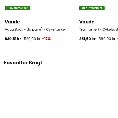
Øko-fremstillet
Øko-fremstillet
Vaude
Vaude
Aqua Back - (la paire) - Cykeltasker
Trailframe II - Cykeltas
930,61 kr
1129,00 kr
-17%
351,60 kr
599,00 kr
Favoritter Brugt