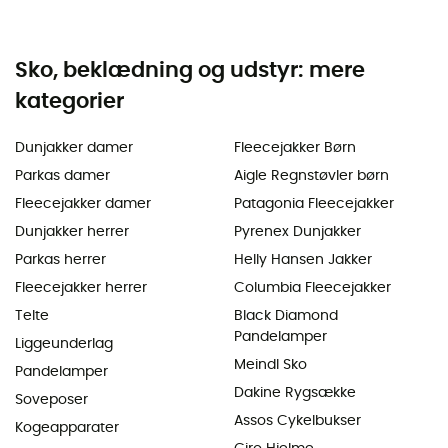
Sko, beklædning og udstyr: mere
kategorier
Dunjakker damer
Fleecejakker Børn
Parkas damer
Aigle Regnstøvler børn
Fleecejakker damer
Patagonia Fleecejakker
Dunjakker herrer
Pyrenex Dunjakker
Parkas herrer
Helly Hansen Jakker
Fleecejakker herrer
Columbia Fleecejakker
Telte
Black Diamond
Pandelamper
Liggeunderlag
Meindl Sko
Pandelamper
Dakine Rygsække
Soveposer
Assos Cykelbukser
Kogeapparater