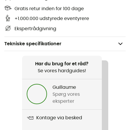
Gratis retur inden for 100 dage
+1.000.000 udstyrede eventyrere
Ekspertrådgivning
Tekniske specifikationer
Anbefales til
Cykel
Har du brug for et råd?
Se vores hardguides!
Produkt
Tool Aqua
Guillaume
Spørg vores
Label
eksperter
Green Shape / Grüner Knopf
Kontage via besked