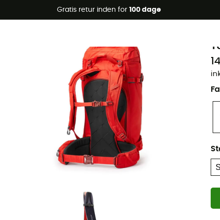
Gratis retur inden for
100 dage
G
T
1
in
Fa
St