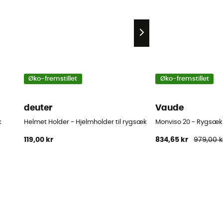
Øko-fremstillet
Øko-fremstillet
deuter
Vaude
k
Helmet Holder - Hjelmholder til rygsæk
Monviso 20 - Rygsæk t
119,00 kr
834,65 kr
979,00 k