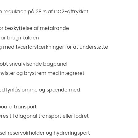
 reduktion på 38 % af CO2-aftrykket
or beskyttelse af metalrande
ar brug i kulden
g med tværforstærkninger for at understøtte
tøbt sneafvisende bagpanel
hylster og brystrem med integreret
, med lynlåslomme og spænde med
board transport
s til diagonal transport eller lodret
sel reservoirholder og hydreringsport