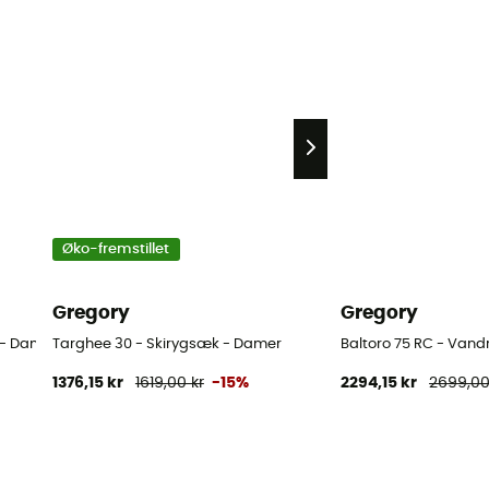
Øko-fremstillet
Gregory
Gregory
 - Damer
Targhee 30 - Skirygsæk - Damer
Baltoro 75 RC - Vand
1376,15 kr
1619,00 kr
-15%
2294,15 kr
2699,00