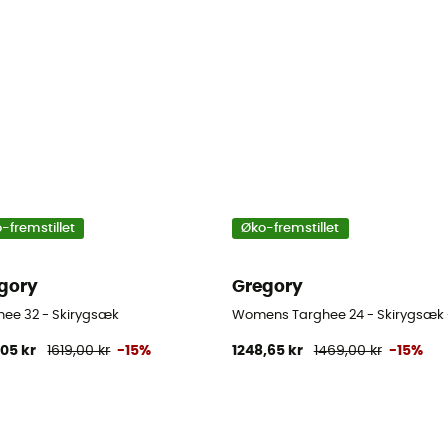
-fremstillet
Øko-fremstillet
gory
Gregory
hee 32 - Skirygsæk
Womens Targhee 24 - Skirygsæk
,05 kr
1619,00 kr
-15%
1248,65 kr
1469,00 kr
-15%