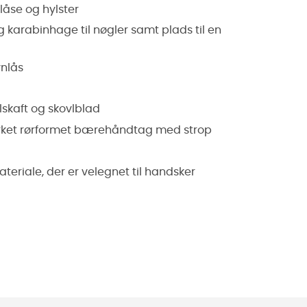
åse og hylster
arabinhage til nøgler samt plads til en
ynlås
lskaft og skovlblad
rket rørformet bærehåndtag med strop
eriale, der er velegnet til handsker