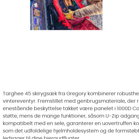
Targhee 45 skirygsæk fra Gregory kombinerer robusthe
vintereventyr. Fremstillet med genbrugsmateriale, der r
enestående beskyttelse takket være panelet i 1000D Cor
støtte, mens de mange funktioner, såsom U-Zip adgang 
kompatibelt med en sele, garanterer en uovertruffen ko
som det udfoldelige hjelmholdesystem og de formstøbt
ledsager til dine bjergudflugter.