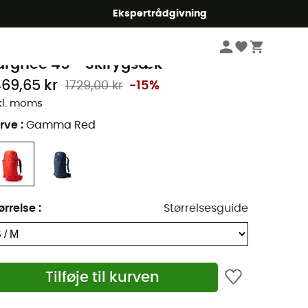
Ekspertrådgivning
Beklædning og Udstyr - Vinter Sports
Ski Udstyr
Skirygsække
regory
arghee 45 - Skirygsæk
469,65 kr
1729,00 kr
-15%
kl. moms
rve
:
Gamma Red
ørrelse
:
Størrelsesguide
Tilføje til kurven