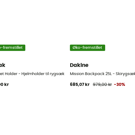
-fremstillet
Øko-fremstillet
ak
Dakine
t Holder - Hjelmholder til rygsæk
Mission Backpack 25L - Skirygsæ
00 kr
685,07 kr
979,00 kr
-30%