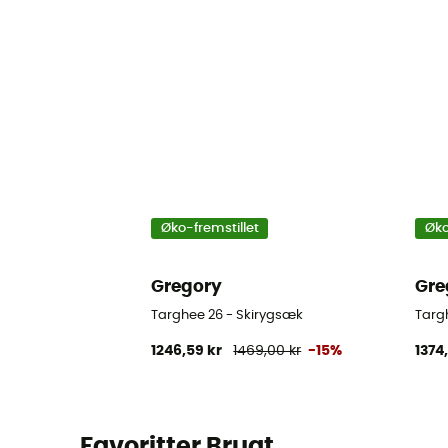
Øko-fremstillet
Øko
Gregory
Gre
Targhee 26 - Skirygsæk
Targ
1246,59 kr
1469,00 kr
-15%
1374
Favoritter Brugt