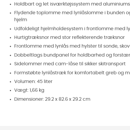
Holdbart og let isværktøjssystem med aluminiumsl
Flydende toplomme med lynlåslomme i bunden og k
hjelm
Udfoldeligt hjelmholdesystem i frontlomme med l
Hurtigtræksnor med stor reflekterende træksnor
Frontlomme med lynlås med hylster til sonde, skov
Dobbeltlags bundpanel for holdbarhed og forstæ
Sidelommer med cam-låse til sikker skitransport
Formstøbte lynlåstræk for komfortabelt greb og mat
Volumen: 45 liter
Vægt: 1,66 kg
Dimensioner: 29.2 x 82.6 x 29.2 cm