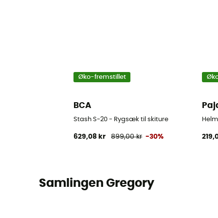
Øko-fremstillet
Øko
BCA
Paj
Stash S-20 - Rygsæk til skiture
Helme
629,08 kr
899,00 kr
-30%
219,
Samlingen Gregory