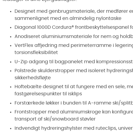
Designet med genbrugsmateriale, der medfører en
sammenlignet med en almindelig nylontaske
Diagonal 1000D Cordura® frontbeskyttelsespanel f
Anodiseret aluminiumsmateriale for nem og holdb
VertFlex affjedring med perimeterramme i legerin
torsionsfleksibilitet
U-Zip adgang til bagpanelet med kompressionss
Polstrede skulderstropper med isoleret hydrerings
sikkerhedsfløjte
Hoftebælte designet til at fungere med en sele
fastgørelsespunkter til isklips
Forstærkede løkker i bunden til A-ramme ski/split
Frontstropper med aluminiumskroge kan konfigurere
transport af ski/snowboard støvler
Indvendigt hydreringshylster med ruteclips, univer