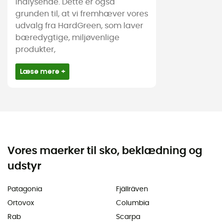
indlysende. Dette er også
grunden til, at vi fremhæver vores
udvalg fra HardGreen, som laver
bæredygtige, miljøvenlige
produkter,
Læse mere +
Vores maerker til sko, beklædning og
udstyr
Patagonia
Fjällräven
Ortovox
Columbia
Rab
Scarpa