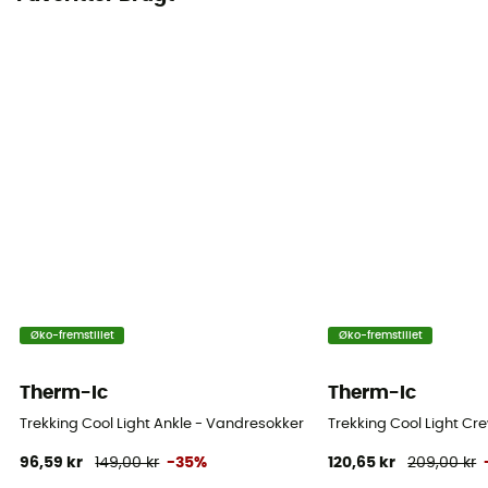
Øko-fremstillet
Øko-fremstillet
Therm-Ic
Therm-Ic
Trekking Cool Light Ankle - Vandresokker
Trekking Cool Light Cr
96,59 kr
149,00 kr
-35%
120,65 kr
209,00 kr