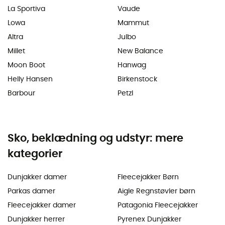
La Sportiva
Vaude
Lowa
Mammut
Altra
Julbo
Millet
New Balance
Moon Boot
Hanwag
Helly Hansen
Birkenstock
Barbour
Petzl
Sko, beklædning og udstyr: mere
kategorier
Dunjakker damer
Fleecejakker Børn
Parkas damer
Aigle Regnstøvler børn
Fleecejakker damer
Patagonia Fleecejakker
Dunjakker herrer
Pyrenex Dunjakker