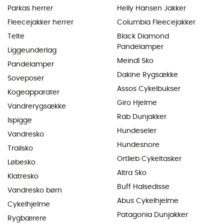
Parkas herrer
Helly Hansen Jakker
Fleecejakker herrer
Columbia Fleecejakker
Telte
Black Diamond
Pandelamper
Liggeunderlag
Meindl Sko
Pandelamper
Dakine Rygsække
Soveposer
Assos Cykelbukser
Kogeapparater
Giro Hjelme
Vandrerygsække
Rab Dunjakker
Ispigge
Hundeseler
Vandresko
Hundesnore
Trailsko
Ortlieb Cykeltasker
Løbesko
Altra Sko
Klatresko
Buff Halsedisse
Vandresko børn
Abus Cykelhjelme
Cykelhjelme
Patagonia Dunjakker
Rygbærere