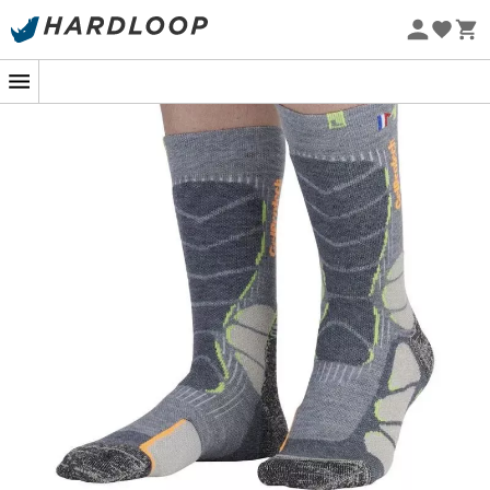
-5% Extra - Kode Summer5
Beskyttelse af hallux valgus takket være en lomme,
Øko-fremstillet
der kan rumme en lille pude af beriget og meget
stødabsorberende silikone
Anatomisk konstruktion venstre/højre fod
Forstærkede hæle og tæer
Ergonomisk sål i 80% merinould
Forstærkninger til beskyttelse af skinneben, vrist,
indre hælben, ankel og akillessene
Anatomisk konstruktion venstre/højre fod
Forstærkede hæle og tæer i Friction Free for at
undgå vabler
Sålen i frotté
Forstærkninger til beskyttelse af skinneben, vrist,
indre hælben, ankel og akillessene
Fransk produktion og kvalitet