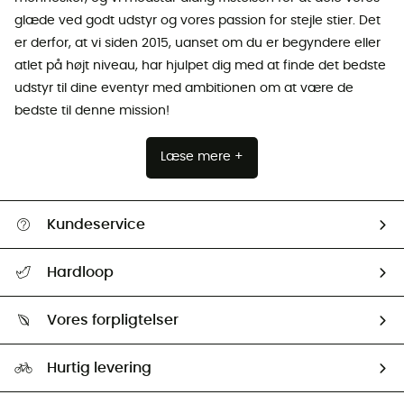
glæde ved godt udstyr og vores passion for stejle stier. Det
er derfor, at vi siden 2015, uanset om du er begyndere eller
atlet på højt niveau, har hjulpet dig med at finde det bedste
udstyr til dine eventyr med ambitionen om at være de
bedste til denne mission!
Læse mere +
Kundeservice
FAQs & hjælp
Hardloop
Følge min pakke
Om os
Returnering & Tilbagebetaling
Vores forpligtelser
HardGuides
Størrelsesguide
Vores foraftryk
Our ambassadors
Hurtig levering
Second hand