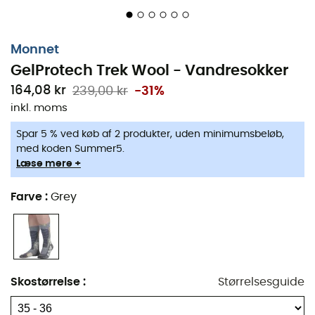
Materialer: 60 % merinould, 29 % polyamid, 11 %
elastan
Ergo' Technicity System
: Præcision og ergonomi for
Monnet
optimal kontrol af dine bevægelser. 3D-strikning for at
GelProtech Trek Wool - Vandresokker
skabe en "formet" hæl / Forstærkning af hæl- og
164,08 kr
239,00 kr
-31%
tåområder / Blød kant, der ikke komprimerer og passer
inkl. moms
til alle størrelser / Perfekt pasform med justerede
størrelser.
Spar 5 % ved køb af 2 produkter, uden minimumsbeløb,
med koden Summer5.
Adaptative Ergonomic System (AES)
: Denne teknologi
Læse mere +
integrerer beskyttelseszoner i strømpens design, der er
tilpasset fodens morfologi og de specifikke krav til
Farve
:
Grey
højintensitets sport. Forstærkning ved høj hæl /
Forstærkning ved tæer / Forstærkning ved skinneben /
Laterale forstærkninger / Ergonomi venstre-højre fod.
Optimum Foot Fit (OFF)
: Stramninger er integreret i
Skostørrelse
:
Størrelsesguide
henhold til praksis og specifikke brugsforhold, primært
på svangen og anklerne, for at opnå præcision under