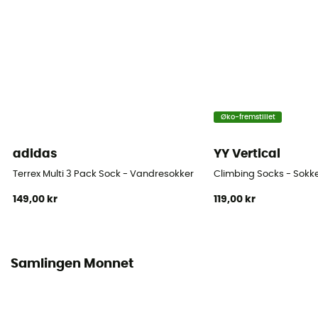
[Main] 60% Wool, 29% Polyamide, 11% Elastane
Tekniske egenskaber
Isolerende / Åndbar
Højde
Mellemlang
Øko-fremstillet
adidas
YY Vertical
Terrex Multi 3 Pack Sock - Vandresokker
Climbing Socks - Sokk
149,00 kr
119,00 kr
Samlingen Monnet