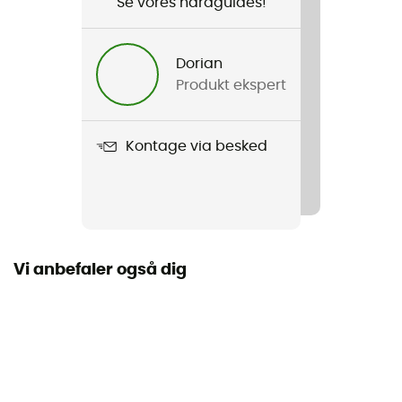
Se vores hardguides!
Køn
Herre / Dame
Dorian
Produkt ekspert
Produkt
GelProtech Trek Wool
Kontage via besked
Anvendt teknologi
Ergo' Technicité System / Adaptative Ergonomic
System (AES) / Optimum Foot Fit (OFF) / 3 Layer
System (3LS) / Soft Pad System
Skafthøjde
Vi anbefaler også dig
Højt skaft
Label
Oeko-Tex
Materialer