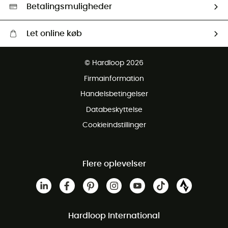
HardGreen Udvalg
Betalingsmuligheder
Let online køb
Gratis levering fra 1000 kr
© Hardloop 2026
Gratis retur inden for 100 dage
Firmainformation
Gratis Kundeservice
Handelsbetingelser
Databeskyttelse
Cookieindstillinger
Flere oplevelser
Hardloop International