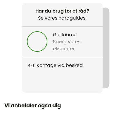
Produkt
Har du brug for et råd?
Hamac Compact
Se vores hardguides!
Maksimalbelastning
200 kg
Guillaume
Spørg vores
Fastgørelsessystem
eksperter
Sælges separat
Kontage via besked
Label
Oeko-Tex
Materiale
100% nylon (parachute fabric) - 68 g/m²
Vi anbefaler også dig
Kapacitet
1 person