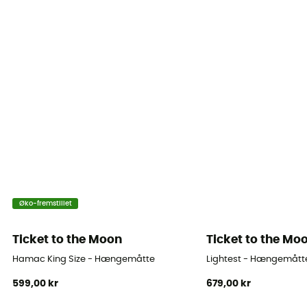
Øko-fremstillet
Ticket to the Moon
Ticket to the Mo
Hamac King Size - Hængemåtte
Lightest - Hængemått
599,00 kr
679,00 kr