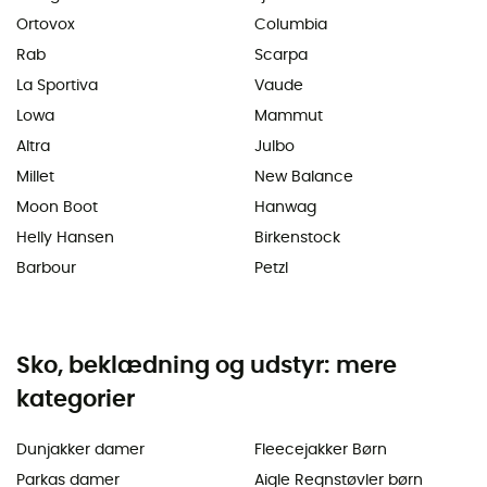
Ortovox
Columbia
Rab
Scarpa
La Sportiva
Vaude
Lowa
Mammut
Altra
Julbo
Millet
New Balance
Moon Boot
Hanwag
Helly Hansen
Birkenstock
Barbour
Petzl
Sko, beklædning og udstyr: mere
kategorier
Dunjakker damer
Fleecejakker Børn
Parkas damer
Aigle Regnstøvler børn