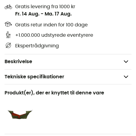
Vægt: 500 g
Gratis levering fra 1000 kr
Fr. 14 Aug.
-
Ma. 17 Aug.
Label
Oeko-Tex Standard 100
: verdens førende
sundhedsmærke inden for tekstiler, mærket
Oeko-Tex
Gratis retur inden for 100 dage
Standard 100
påføres tekstiler, der ikke indeholder
+1.000.000 udstyrede eventyrere
skadelige kemiske stoffer for sundhed, hud og miljø,
Ekspertrådgivning
gennem hele produktionsprocessen. Kontrollerne i
denne henseende er strenge, regelmæssige, og
kriterierne er ensartede på verdensplan.
Beskrivelse
Tekniske specifikationer
Anbefales til
Produkt(er), der er knyttet til denne vare
Vandreture / Rejse / Camping / Det daglige liv /
Bivuak
Vægt
500 g