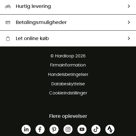
Vores foraftryk
Our ambassadors
Hurtig levering
Second hand
HardGreen Udvalg
Betalingsmuligheder
Let online køb
Gratis levering fra 1000 kr
© Hardloop 2026
Gratis retur inden for 100 dage
Firmainformation
Gratis Kundeservice
Handelsbetingelser
Databeskyttelse
Cookieindstillinger
Flere oplevelser