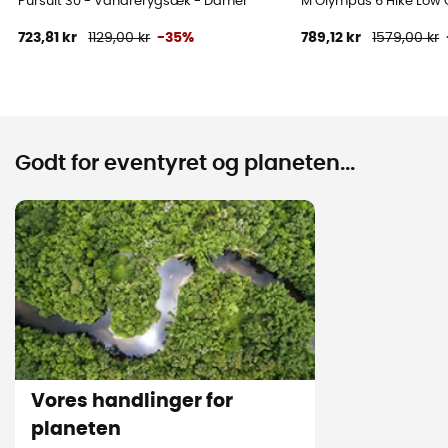
Pursuit 30 - Vandrerygsæk - Damer
M Olympus 6 Hike Low 
723,81 kr
1129,00 kr
-35%
789,12 kr
1579,00 kr
Godt for eventyret og planeten...
Vores handlinger for
planeten