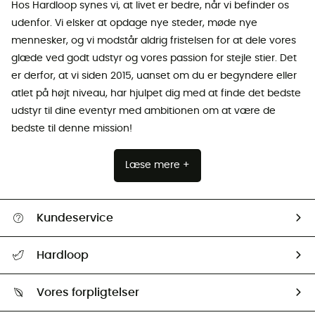
Hos Hardloop synes vi, at livet er bedre, når vi befinder os
udenfor. Vi elsker at opdage nye steder, møde nye
mennesker, og vi modstår aldrig fristelsen for at dele vores
glæde ved godt udstyr og vores passion for stejle stier. Det
er derfor, at vi siden 2015, uanset om du er begyndere eller
atlet på højt niveau, har hjulpet dig med at finde det bedste
udstyr til dine eventyr med ambitionen om at være de
bedste til denne mission!
Læse mere +
Kundeservice
FAQs & hjælp
Hardloop
Følge min pakke
Om os
Returnering & Tilbagebetaling
Vores forpligtelser
HardGuides
Størrelsesguide