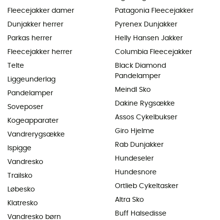
Fleecejakker damer
Patagonia Fleecejakker
Dunjakker herrer
Pyrenex Dunjakker
Parkas herrer
Helly Hansen Jakker
Fleecejakker herrer
Columbia Fleecejakker
Telte
Black Diamond
Pandelamper
Liggeunderlag
Meindl Sko
Pandelamper
Dakine Rygsække
Soveposer
Assos Cykelbukser
Kogeapparater
Giro Hjelme
Vandrerygsække
Rab Dunjakker
Ispigge
Hundeseler
Vandresko
Hundesnore
Trailsko
Ortlieb Cykeltasker
Løbesko
Altra Sko
Klatresko
Buff Halsedisse
Vandresko børn