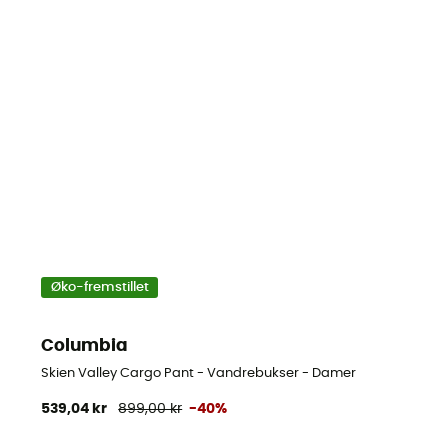
Øko-fremstillet
Columbia
Skien Valley Cargo Pant - Vandrebukser - Damer
539,04 kr
899,00 kr
-40%