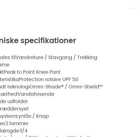
niske specifikationer
les til
Vandreture / Stavgang / Trekking
ame
kt
Peak to Point Knee Pant
eristika
Protection solaire UPF 50
dt teknologi
Omni-Shade® / Omni-Shield™
tæthed
Vandafvisende
e udfoldet
kræddersyet
system
Lynlås / Knap
er
2 lommer
elængde
3/4