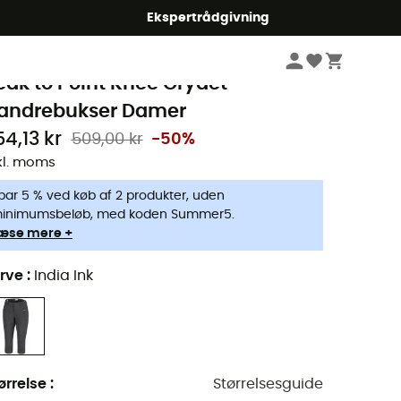
Ekspertrådgivning
Damer
Beklædning damer
Bukser Damer
Tourbukser damer
olumbia
eak to Point Knee Grydet -
andrebukser Damer
54,13 kr
509,00 kr
-50%
kl. moms
par 5 % ved køb af 2 produkter, uden
inimumsbeløb, med koden Summer5.
æse mere +
rve
:
India Ink
ørrelse
:
Størrelsesguide