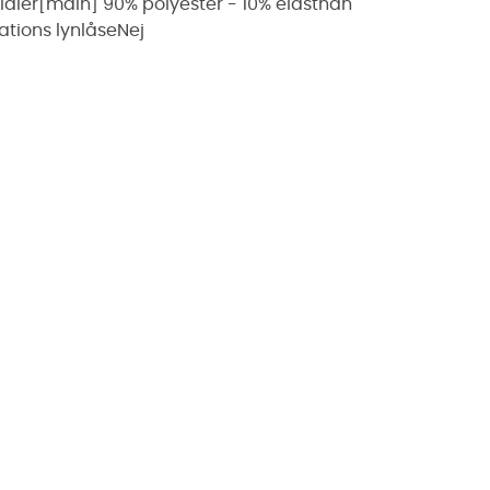
ialer
[main] 90% polyester - 10% elasthan
ations lynlåse
Nej