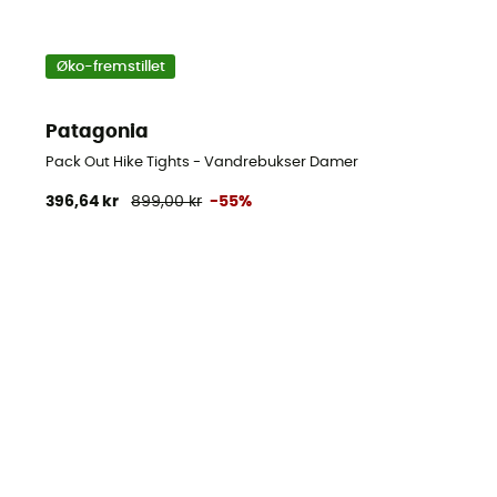
Øko-fremstillet
Patagonia
Pack Out Hike Tights - Vandrebukser Damer
396,64 kr
899,00 kr
-55%