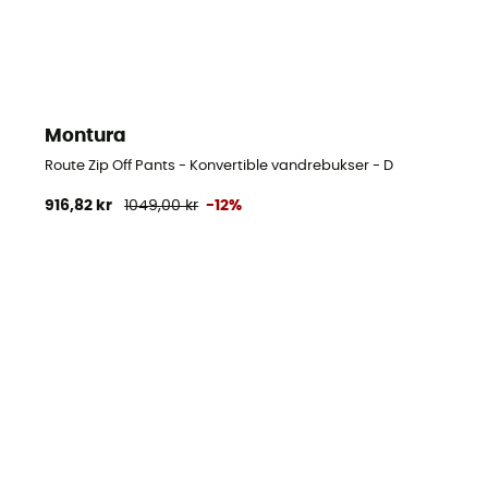
Montura
Route Zip Off Pants - Konvertible vandrebukser - Damer
916,82 kr
1049,00 kr
-12%