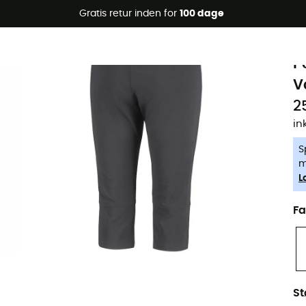
Gratis retur inden for
100 dage
-5% Extra - Kode Summer5
C
P
V
2
in
S
m
L
Fa
St