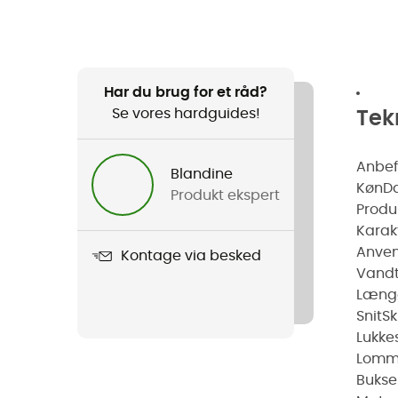
Har du brug for et råd?
Se vores hardguides!
Tek
Anbefa
Blandine
Køn
D
Produkt ekspert
Produ
Karakt
Anven
Kontage via besked
Vand
Længd
Snit
S
Lukke
Lomm
Buks